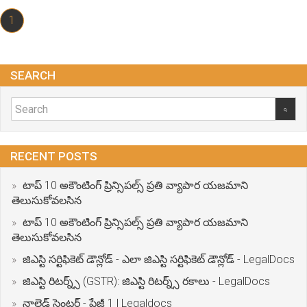
1
SEARCH
RECENT POSTS
టాప్ 10 అకౌంటింగ్ ప్రిన్సిపల్స్ ప్రతి వ్యాపార యజమాని
తెలుసుకోవలసిన
టాప్ 10 అకౌంటింగ్ ప్రిన్సిపల్స్ ప్రతి వ్యాపార యజమాని
తెలుసుకోవలసిన
జిఎస్టి సర్టిఫికెట్ డౌన్లోడ్ - ఎలా జిఎస్టి సర్టిఫికెట్ డౌన్లోడ్ - LegalDocs
జిఎస్టి రిటర్న్స్ (GSTR): జిఎస్టి రిటర్న్స్ రకాలు - LegalDocs
నాలెడ్జ్ సెంటర్ - పేజీ 1 | Legaldocs