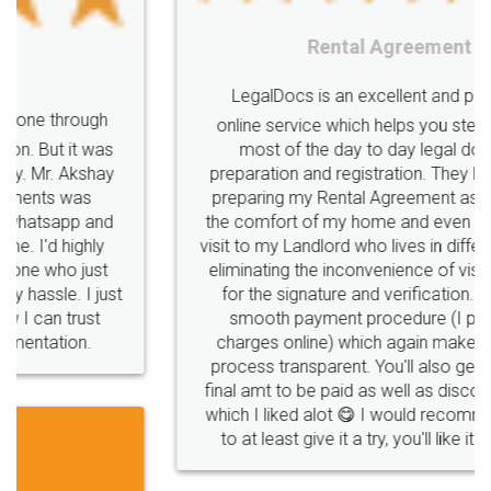
Registering
Trademarks
Importance
Rental Agreement
fssai
Penalty
Offences
limited
LegalDocs is an excellent and professional
company
safety
management
system
online service which helps you step by step in
most of the day to day legal document
Management
Nidhi
meaning
Madhya
preparation and registration. They helped me in
Pradesh
medical
store
Medical
preparing my Rental Agreement as a Tenant at
the comfort of my home and even did a second
licence
Dealing
Legal
Points
visit to my Landlord who lives in different city, thus
precautions
while
factors
E-Way
eliminating the inconvenience of visiting me just
for the signature and verification. They have
E-way
MUDRA
Yojna
mudra
smooth payment procedure (I paid whole
charges online) which again makes the whole
eligibility
Venture
capital
Angel
process transparent. You'll also get breakup of
Investors
investors
venture
Symbol
final amt to be paid as well as discount coupons
which I liked alot 😋 I would recommend people
Copyrights
symbol
Application
to at least give it a try, you'll like it for sure 👌
Directors
e-form
DIR-3
Document