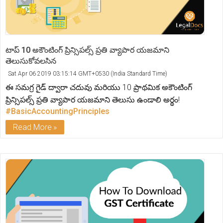
టాప్ 10 అకౌంటింగ్ ప్రిన్సిపల్స్ ప్రతి వ్యాపార యజమాని
తెలుసుకోవలసిన
Sat Apr 06 2019 03:15:14 GMT+0530 (India Standard Time)
ఈ సమగ్ర గైడ్ ద్వారా చదువు మరియు 10 ప్రాథమిక అకౌంటింగ్
ప్రిన్సిపల్స్ ప్రతి వ్యాపార యజమాని తెలుసు ఉండాలి అర్థం!
#BasicAccountingPrinciples
Read More