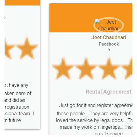
FoodPanda
Partner
Zomato
zomato
partner
model
UberEats
Restaurant
ubereats
Current
Account
Search
Jeet Chaudhari
Classes
number
search
Check
Facebook
Number
Proprietorship
Hotels
hotel
5
Formation
"TrademarkClass
TrademarkClassListInIndia
TrademarkClassification
Trademark"
GSTReturnsFiling
CompanyIncorporation
OnlineBusinessRegistration
Rental Agreement
CompanyIncorporationOnline "
Accounting
OnlineAccounting
BusinessAccounting
GSTReturns
GSTReturnsOnline
Just go for it and register agreement online with
these people... They are very helpful and polite.. i
BusinessRegistration
CompanyIncorporationOnline
loved the service by legal docs... Thanks guys... it
CompanyIncorporationProces
FoodSafetyManagementSystem
made my work on fingertips...Thanks for such
great service
FoodSafetyInIndi
FinancialAccounting