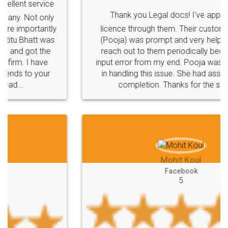
Intellectual
Property
Protection
Rights
Thank you Legal docs! I've applied FSSAI
TRIPS
Features
intellectual
property
licence through them. Their customer service
(Pooja) was prompt and very helpful. I had to
rights
income
tricks
Income
reach out to them periodically because of an
Saving
Investment
Company
Limited
input error from my end. Pooja was very patient
in handling this issue. She had assisted me till
Liability
Partnership
Trademark
completion. Thanks for the service.
Incorporation
compliance
Person
person
Private
Public
difference
between
Reserve
Unique
service
Organic
Store
requirements
Mohit Koul
Compliances
Bakery
start
bakery
Facebook
5
licenses
required
packaging
india
Startup
Register
Checklist
Starting
nutritional
Nutritional
nutrition