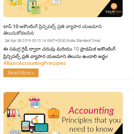
టాప్ 10 అకౌంటింగ్ ప్రిన్సిపల్స్ ప్రతి వ్యాపార యజమాని
తెలుసుకోవలసిన
Sat Apr 06 2019 03:15:14 GMT+0530 (India Standard Time)
ఈ సమగ్ర గైడ్ ద్వారా చదువు మరియు 10 ప్రాథమిక అకౌంటింగ్
ప్రిన్సిపల్స్ ప్రతి వ్యాపార యజమాని తెలుసు ఉండాలి అర్థం!
#BasicAccountingPrinciples
Read More