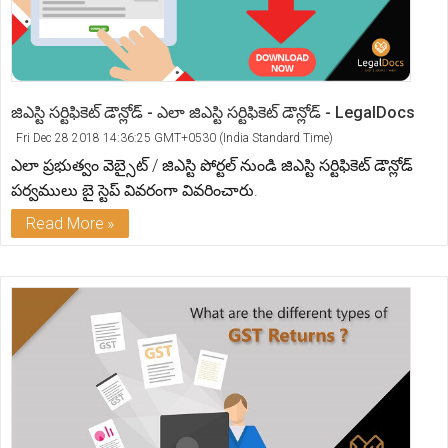
జిఎస్టి సర్టిఫికెట్ డౌన్లోడ్ - ఎలా జిఎస్టి సర్టిఫికెట్ డౌన్లోడ్ - LegalDocs
Fri Dec 28 2018 14:36:25 GMT+0530 (India Standard Time)
ఎలా ప్రభుత్వం వెబ్సైట్ / జిఎస్టి పోర్టల్ నుండి జిఎస్టి సర్టిఫికెట్ డౌన్లోడ్
పర్వములు బై స్టెప్ వివరంగా వివరించారు.
Read More