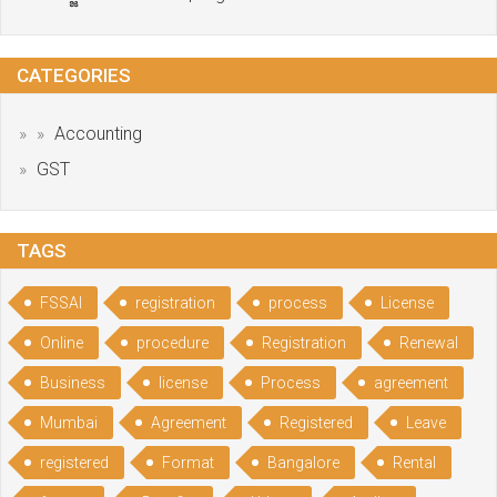
CATEGORIES
Accounting
GST
TAGS
FSSAI
registration
process
License
Online
procedure
Registration
Renewal
Business
license
Process
agreement
Mumbai
Agreement
Registered
Leave
registered
Format
Bangalore
Rental