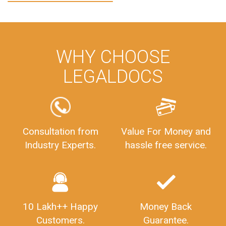
ManagementAccounting
ManagementAccountingGoals
GSTReturnTracking
GSTReturn
GSTReturnTrackingStatus
PrivateLimitedCompanyRegistration
CompanyRegistrationProcess
PrivateLimitedCompanyIncorporation
ProcessofPrivateLimitedCompanyRegistration
WHY CHOOSE
FSSAILicenseFee
FSSAILicenseRegistration
FSSAIlicense
LEGALDOCS
GSTReturnFiling
Deadlines
PenaltyForGSTReturns
GSTRFiling
LateFeesForGSTReturn
CompanyRegistration
CompanyRegistrationStatus
Sahaj
Sugam
Consultation from
Value For Money and
SahajAndSugam
GSTSahajReturn
Industry Experts.
hassle free service.
GSTSugamReturn
QuarterlyGSTReturns
"DocumentsRequiredforFSSAIRegistration
FSSAILicense
FSSAIDocuments
FSSAIStateLicense
FSSAIFoodLicense