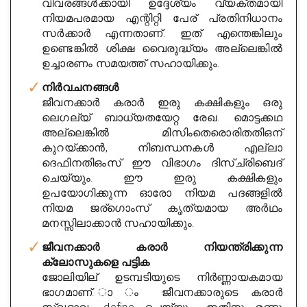
വിവരങ്ങൾക്കായി ഉദ്ദേശ്യം വ്യക്തമായി
നിയമപരമായ എന്റിറ്റി പേര് പ്രതിനിധാനം
സർക്കാർ എന്നതാണ്. ഇത് എന്തെങ്കിലും
ഉണ്ടെങ്കിൽ ശിക്ഷ വൈരുദ്ധ്യം അല്ലെങ്കിൽ
ഉച്ചാരണം സമയത്ത് സഹായിക്കും.
നിർവചനങ്ങൾ
ജീവനക്കാർ കരാർ ഇരു കക്ഷികളും ഒരു
ലെഗല്യ് ബാധ്യതയേറ്റ രേഖ. മൊട്ടക്കഥ
അല്ലെങ്കിൽ മിസിംതെരൊരിതതിഒന്
കുറയ്ക്കാൻ, നിബന്ധനകൾ എല്ലാ
ദെഫിനതിഒംസ് ഈ വിഭാഗം ദിസ്ച്രിബെദ്
ചെയ്യും. ഈ ഇരു കക്ഷികളും
ഉപയോഗിക്കുന്ന ഓരോ നിയമ പദങ്ങളിൽ
നിയമ ജര്ഗൊംസ് കൃത്യമായ അർഥം
മനസ്സിലാക്കാൻ സഹായിക്കും.
ജീവനക്കാർ കരാർ നിയന്ത്രിക്കുന്ന
ക്ലോസുകളെ പട്ടിക
ജോലിയില് ഉടമ്പടിയുടെ നിർണ്ണായകമായ
ഭാഗമാണ്. ാ ം ജീവനക്കാരുടെ കരാർ