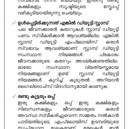
സ്വഭാവം define ചെയ്യും. ഇതിനു രണ്ടു
കക്ഷികളും സൃഷ്ടിയുടെ സ്കോപ്പ്
വഴികൂടിയായിരുന്നു ചെയ്യും.
ഉൾപ്പെട്ടിരിക്കുന്നത് എങ്കിൽ ഡ്യൂട്ടി സ്റ്റാമ്പ്
പല ജീവനക്കാരൻ കരാറുകൾ സ്റ്റാമ്പ് ഡ്യൂട്ടി
പണം സ്വീകരിക്കാൻ ആവശ്യമില്ല. എങ്കിൽ
സ്റ്റാമ്പ് ഡ്യൂട്ടി എംപ്ലോയിസ് കരാർ
സ്വഭാവം ആവശ്യമാണ്, സ്റ്റാമ്പ് ഡ്യൂട്ടി
സംസ്ഥാന നിയമങ്ങൾ പ്രകാരം
ജീവനക്കാരുടെ കരാറും അടയ്ക്കേണ്ടതില്ല.
ഓരോ സംസ്ഥാന വ്യത്യസ്തമായ
നിയമങ്ങളാണ് ഉണ്ട്. സ്റ്റാമ്പ് ഡ്യൂട്ടി
നിയമങ്ങൾ കുറിച്ച് കൂടുതൽ അറിയാൻ
ലെഗല്ദൊച്സ് വിദഗ്ധനുമായി കാണുക.
രണ്ടു കൂട്ടരും ഒപ്പ്
ഇരു കക്ഷികളും ഒപ്പ് ഇരു കക്ഷികളും
നിബന്ധനകളും ജീവനക്കാരുടെ കരാർ
അവസ്ഥ സ്വീകരിച്ചുവെന്ന സമ്മതം നൽകാൻ
പാടിയതിലൂടെ, എംപ്ലോയിസ് ഉടമ്പടിയുടെ
സുപ്രധാന മൂലകമാണ്. രേഖകൾ ഇൻ