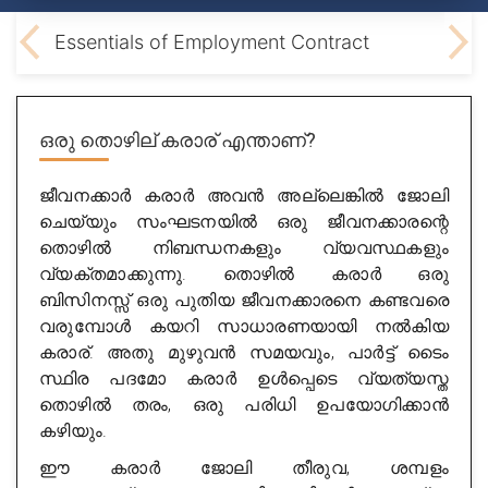
ting
Essentials of Employment Contract
ഒരു തൊഴില് കരാര് എന്താണ്?
ജീവനക്കാർ കരാർ അവൻ അല്ലെങ്കിൽ ജോലി
ചെയ്യും സംഘടനയിൽ ഒരു ജീവനക്കാരന്റെ
തൊഴിൽ നിബന്ധനകളും വ്യവസ്ഥകളും
വ്യക്തമാക്കുന്നു. തൊഴിൽ കരാർ ഒരു
ബിസിനസ്സ് ഒരു പുതിയ ജീവനക്കാരനെ കണ്ടവരെ
വരുമ്പോൾ കയറി സാധാരണയായി നൽകിയ
കരാര്. അതു മുഴുവൻ സമയവും, പാർട്ട് ടൈം
സ്ഥിര പദമോ കരാർ ഉൾപ്പെടെ വ്യത്യസ്ത
തൊഴിൽ തരം, ഒരു പരിധി ഉപയോഗിക്കാൻ
കഴിയും.
ഈ കരാർ ജോലി തീരുവ, ശമ്പളം