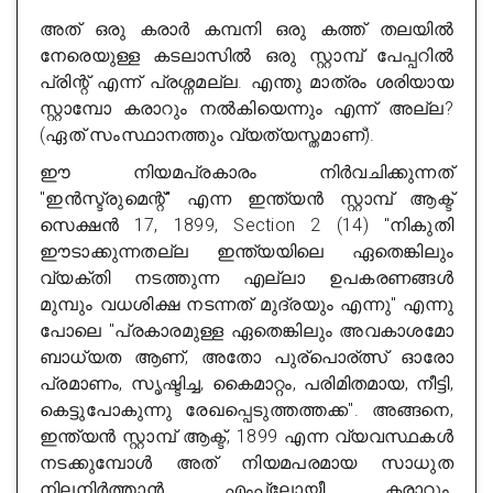
അത് ഒരു കരാർ കമ്പനി ഒരു കത്ത് തലയിൽ
നേരെയുള്ള കടലാസിൽ ഒരു സ്റ്റാമ്പ് പേപ്പറിൽ
പ്രിന്റ് എന്ന് പ്രശ്നമല്ല. എന്തു മാത്രം ശരിയായ
സ്റ്റാമ്പോ കരാറും നൽകിയെന്നും എന്ന് അല്ല?
(ഏത് സംസ്ഥാനത്തും വ്യത്യസ്തമാണ്).
ഈ നിയമപ്രകാരം നിർവചിക്കുന്നത്
"ഇൻസ്ട്രുമെന്റ്" എന്ന ഇന്ത്യൻ സ്റ്റാമ്പ് ആക്ട്
സെക്ഷൻ 17, 1899, Section 2 (14) "നികുതി
ഈടാക്കുന്നതല്ല ഇന്ത്യയിലെ ഏതെങ്കിലും
വ്യക്തി നടത്തുന്ന എല്ലാ ഉപകരണങ്ങൾ
മുമ്പും വധശിക്ഷ നടന്നത് മുദ്രയും എന്നു" എന്നു
പോലെ "പ്രകാരമുള്ള ഏതെങ്കിലും അവകാശമോ
ബാധ്യത ആണ്, അതോ പുര്പൊര്ത്സ് ഓരോ
പ്രമാണം, സൃഷ്ടിച്ച, കൈമാറ്റം, പരിമിതമായ, നീട്ടി,
കെട്ടുപോകുന്നു രേഖപ്പെടുത്തത്തക്ക". അങ്ങനെ,
ഇന്ത്യൻ സ്റ്റാമ്പ് ആക്ട്, 1899 എന്ന വ്യവസ്ഥകൾ
നടക്കുമ്പോൾ അത് നിയമപരമായ സാധുത
നിലനിർത്താൻ എംപ്ലോയീ കരാറും,