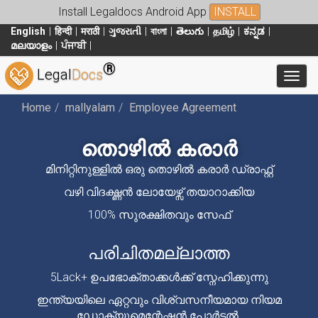
Install Legaldocs Android App
INSTALL
English
हिन्दी
मराठी
ગુજરાતી
বাংলা
తెలుగు
தமிழ்
ಕನ್ನಡ
മലയാളം
ਪੰਜਾਬੀ
®
Legal
Docs
Toggl
Home
mallyalam
Employee Agreement
തൊഴിൽ കരാർ
മിനിറ്റിനുള്ളിൽ ഒരു തൊഴിൽ കരാർ ഡ്രാഫ്റ്റ്
വഴി വിദഗ്ദ്ധൻ ലോയേഴ്സ് തയാറാക്കിയ
100% സുരക്ഷിതവും സേഫ്
പരിചിതമല്ലാത്ത
5Lack+ ഉപഭോക്താക്കൾക്ക് സ്നേഹിക്കുന്നു
ഇന്ത്യയിലെ ഏറ്റവും വിശ്വസനീയമായ നിയമ
ഡോക്യുമെന്റേഷൻ പോർട്ടൽ.