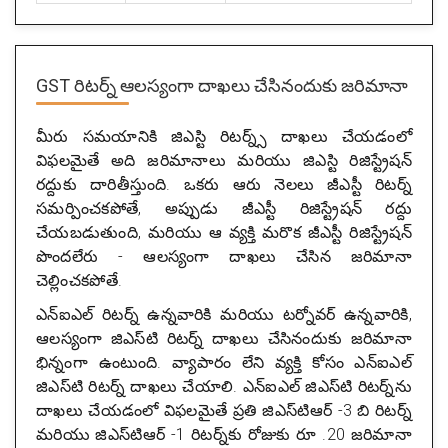
GST రిటర్న్ ఆలస్యంగా దాఖలు చేసినందుకు జరిమానా
మీరు సమయానికి జిఎస్టి రిటర్న్స్ దాఖలు చేయడంలో
విఫలమైతే అది జరిమానాలు మరియు జిఎస్టి రిజిస్ట్రేషన్
రద్దుకు దారితీస్తుంది. ఒకరు ఆరు నెలలు జీఎస్టీ రిటర్న్
సమర్పించకపోతే, అప్పుడు జీఎస్టీ రిజిస్ట్రేషన్ రద్దు
చేయబడుతుంది, మరియు ఆ వ్యక్తి మరొక జీఎస్టీ రిజిస్ట్రేషన్
పొందలేరు - ఆలస్యంగా దాఖలు చేసిన జరిమానా
చెల్లించకపోతే.
ఎన్‌ఐఎల్ రిటర్న్ ఉన్నవారికి మరియు టర్నోవర్ ఉన్నవారికి,
ఆలస్యంగా జిఎస్‌టి రిటర్న్ దాఖలు చేసినందుకు జరిమానా
భిన్నంగా ఉంటుంది. వ్యాపారం లేని వ్యక్తి కోసం ఎన్‌ఐఎల్
జిఎస్‌టి రిటర్న్ దాఖలు చేయాలి. ఎన్‌ఐఎల్ జిఎస్‌టి రిటర్న్‌ను
దాఖలు చేయడంలో విఫలమైతే ప్రతి జిఎస్‌టిఆర్ -3 బి రిటర్న్
మరియు జిఎస్‌టిఆర్ -1 రిటర్న్‌కు రోజుకు రూ .20 జరిమానా