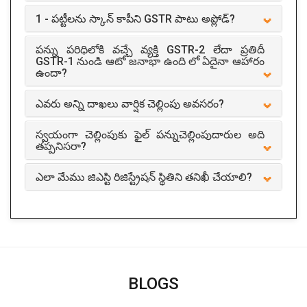
1 - పట్టీలను స్కాన్ కాపీని GSTR పాటు అప్లోడ్?
పన్ను పరిధిలోకి వచ్చే వ్యక్తి GSTR-2 లేదా ప్రతిదీ
GSTR-1 నుండి ఆటో జనాభా ఉంది లో ఏదైనా ఆహారం
ఉందా?
ఎవరు అన్ని దాఖలు వార్షిక చెల్లింపు అవసరం?
స్వయంగా చెల్లింపుకు ఫైల్ పన్నుచెల్లింపుదారుల అది
తప్పనిసరా?
ఎలా మేము జిఎస్టి రిజిస్ట్రేషన్ స్థితిని తనిఖీ చేయాలి?
BLOGS