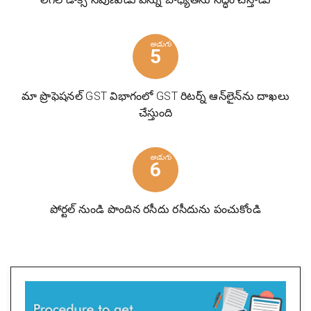
అడుగు
5
మా ప్రొఫెషనల్ GST విభాగంలో GST రిటర్న్ ఆన్‌లైన్‌ను దాఖలు
చేస్తుంది
అడుగు
6
పోర్టల్ నుండి పొందిన రసీదు రసీదును పంచుకోండి