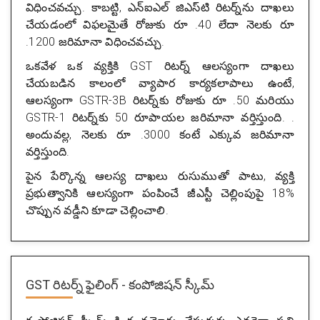
విధించవచ్చు. కాబట్టి, ఎన్‌ఐఎల్ జిఎస్‌టి రిటర్న్‌ను దాఖలు
చేయడంలో విఫలమైతే రోజుకు రూ .40 లేదా నెలకు రూ
.1200 జరిమానా విధించవచ్చు.
ఒకవేళ ఒక వ్యక్తికి GST రిటర్న్ ఆలస్యంగా దాఖలు
చేయబడిన కాలంలో వ్యాపార కార్యకలాపాలు ఉంటే,
ఆలస్యంగా GSTR-3B రిటర్న్‌కు రోజుకు రూ .50 మరియు
GSTR-1 రిటర్న్‌కు 50 రూపాయల జరిమానా వర్తిస్తుంది. .
అందువల్ల, నెలకు రూ .3000 కంటే ఎక్కువ జరిమానా
వర్తిస్తుంది.
పైన పేర్కొన్న ఆలస్య దాఖలు రుసుముతో పాటు, వ్యక్తి
ప్రభుత్వానికి ఆలస్యంగా పంపించే జీఎస్టీ చెల్లింపుపై 18%
చొప్పున వడ్డీని కూడా చెల్లించాలి.
GST రిటర్న్ ఫైలింగ్ - కంపోజిషన్ స్కీమ్