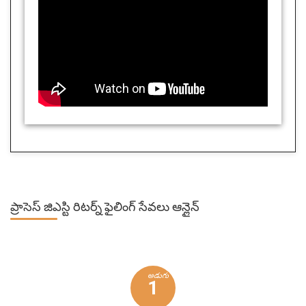
ప్రాసెస్
జిఎస్టి రిటర్న్ ఫైలింగ్ సేవలు ఆన్లైన్
అడుగు
1