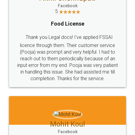
WHY CHOOSE
LEGALDOCS
Consultation from
Value For Money and
Industry Experts.
hassle free service.
10 Lakh++ Happy
Money Back
Customers.
Guarantee.