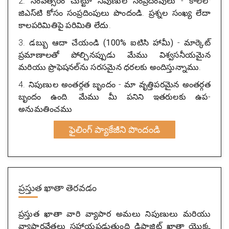
2.
సంవత్సరం చుట్టూ నిపుణుల సంప్రదింపులు
- కాల్‌లో
జిఎస్‌టి కోసం సంప్రదింపులు పొందండి. ప్రశ్నల సంఖ్య లేదా
కాలపరిమితిపై పరిమితి లేదు.
3.
డబ్బు ఆదా చేయండి (100% ఐటిసి హామీ)
- మార్కెట్
ప్రమాణాలతో పోల్చినప్పుడు మేము విశ్వసనీయమైన
మరియు ప్రొఫెషనల్‌ను సరసమైన ధరలకు అందిస్తున్నాము.
4.
నిపుణుల అంతర్గత బృందం
- మా వృత్తిపరమైన అంతర్గత
బృందం ఉంది. మేము మీ పనిని ఇతరులకు ఉప-
అనుమతించము
ఫైలింగ్ ప్యాకేజీని పొందండి
ప్రస్తుత ఖాతా తెరవడం
ప్రస్తుత ఖాతా వారి వ్యాపార అమలు నిపుణులు మరియు
వ్యాపారవేత్తలు సహాయపడుతుంది డిపాజిట్ ఖాతా యొక్క