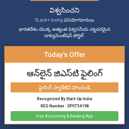
విశ్వసించని
5Lack+ loving వినియోగదారులు
భారతదేశం యొక్క అత్యంత విశ్వసనీయ చట్టపరమైన
డాక్యుమెంటేషన్ పోర్టల్.
Today's Offer
ఆన్‌లైన్ జిఎస్‌టి ఫైలింగ్
ఫైలింగ్ ప్యాకేజీని పొందండి
Recognized By Start-Up India
REG Number : DPIIT34198
Free Accounting & Banking App