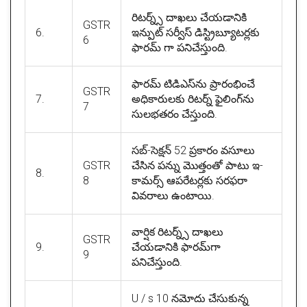
రిటర్న్స్ దాఖలు చేయడానికి
GSTR
6.
ఇన్పుట్ సర్వీస్ డిస్ట్రిబ్యూటర్లకు
6
ఫారమ్ గా పనిచేస్తుంది.
ఫారమ్ టిడిఎస్‌ను ప్రారంభించే
GSTR
7.
అధికారులకు రిటర్న్ ఫైలింగ్‌ను
7
సులభతరం చేస్తుంది.
సబ్-సెక్షన్ 52 ప్రకారం వసూలు
GSTR
చేసిన పన్ను మొత్తంతో పాటు ఇ-
8.
8
కామర్స్ ఆపరేటర్లకు సరఫరా
వివరాలు ఉంటాయి.
వార్షిక రిటర్న్స్ దాఖలు
GSTR
9.
చేయడానికి ఫారమ్‌గా
9
పనిచేస్తుంది.
U / s 10 నమోదు చేసుకున్న