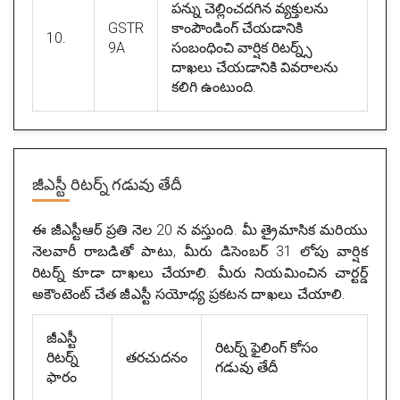
పన్ను చెల్లించదగిన వ్యక్తులను
GSTR
కాంపౌండింగ్ చేయడానికి
10.
9A
సంబంధించి వార్షిక రిటర్న్స్
దాఖలు చేయడానికి వివరాలను
కలిగి ఉంటుంది.
జీఎస్టీ రిటర్న్ గడువు తేదీ
ఈ జీఎస్టీఆర్ ప్రతి నెల 20 న వస్తుంది. మీ త్రైమాసిక మరియు
నెలవారీ రాబడితో పాటు, మీరు డిసెంబర్ 31 లోపు వార్షిక
రిటర్న్ కూడా దాఖలు చేయాలి. మీరు నియమించిన చార్టర్డ్
అకౌంటెంట్ చేత జీఎస్టీ సయోధ్య ప్రకటన దాఖలు చేయాలి.
జీఎస్టీ
రిటర్న్ ఫైలింగ్ కోసం
రిటర్న్
తరచుదనం
గడువు తేదీ
ఫారం