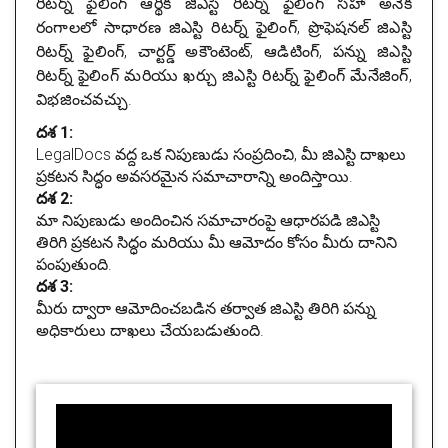
రిటర్న్ ఫైలింగ్ ఆర్థిక జిఎస్టి రిటర్న్ ఫైలింగ్ సహా అనేక
రంగాలలో సాధారణ జిఎస్టి రిటర్న్ ఫైలింగ్, ప్రొఫెషనల్ జిఎస్టి
రిటర్న్ ఫైలింగ్, చార్టర్డ్ అకౌంటెంట్, ఆడిటింగ్, పన్ను జిఎస్టి
రిటర్న్ ఫైలింగ్ మరియు ఖర్చు జిఎస్టి రిటర్న్ ఫైలింగ్ మేనేజింగ్,
విభజించవచ్చు.
దశ 1:
LegalDocs వద్ద ఒక నిపుణుడు సంప్రదించి, మీ జిఎస్టి దాఖలు
ప్రకటన సిద్ధం అవసరమైన సమాచారాన్ని అందిస్తాయి.
దశ 2:
మా నిపుణుడు అందించిన సమాచారంపై ఆధారపడి జిఎస్టి
తిరిగి ప్రకటన సిద్ధం మరియు మీ ఆమోదం కోసం మీరు దానిని
పంపుతుంది.
దశ 3:
మీరు ద్వారా ఆమోదించబడిన తర్వాత జిఎస్టి తిరిగి పన్ను
అధికారులు దాఖలు చేయబడుతుంది.