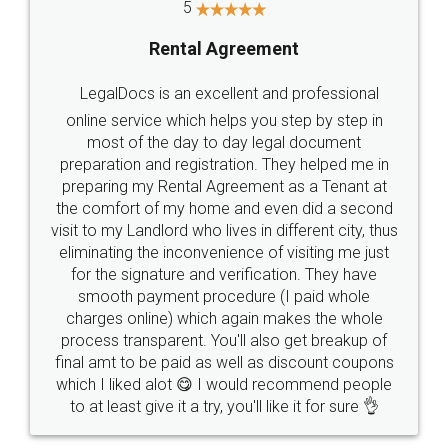
Head Office
Email
307-308 , Building No 3,
hello@legaldocs.co.in
Sector 3, Millenium Business
Park (MBP) Mahape 400710
SHOW US SOME LOVE ON
SOCIAL MEDIA
Call us at
+91 9022-1199-22
© 2022 - All Rights with legaldocs