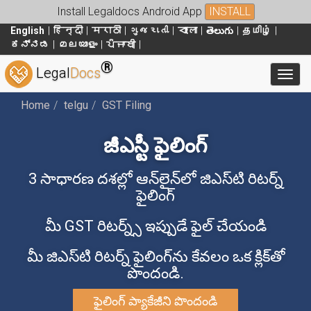
Install Legaldocs Android App
INSTALL
English
हिन्दी
मराठी
ગુજરાતી
বাংলা
తెలుగు
தமிழ்
ಕನ್ನಡ
മലയാളം
ਪੰਜਾਬੀ
®
Legal
Docs
Toggl
Home
telgu
GST Filing
జీఎస్టీ ఫైలింగ్
3 సాధారణ దశల్లో ఆన్‌లైన్‌లో జిఎస్‌టి రిటర్న్
ఫైలింగ్
మీ GST రిటర్న్స్ ఇప్పుడే ఫైల్ చేయండి
మీ జిఎస్‌టి రిటర్న్ ఫైలింగ్‌ను కేవలం ఒక క్లిక్‌తో
పొందండి.
ఫైలింగ్ ప్యాకేజీని పొందండి