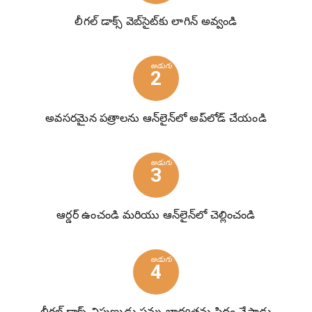
లీగల్ డాక్స్ వెబ్‌సైట్‌కు లాగిన్ అవ్వండి
అడుగు
2
అవసరమైన పత్రాలను ఆన్‌లైన్‌లో అప్‌లోడ్ చేయండి
అడుగు
3
ఆర్డర్ ఉంచండి మరియు ఆన్‌లైన్‌లో చెల్లించండి
అడుగు
4
లీగల్ డాక్స్ నిపుణుడు పన్ను బాధ్యతను సిద్ధం చేస్తాడు