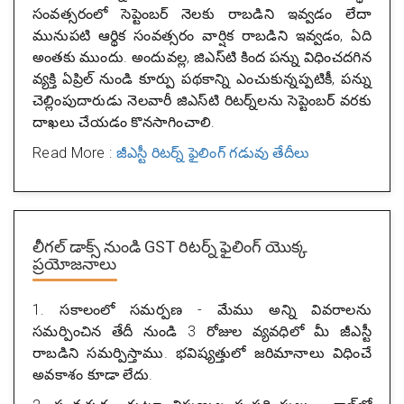
సంవత్సరంలో సెప్టెంబర్ నెలకు రాబడిని ఇవ్వడం లేదా
మునుపటి ఆర్థిక సంవత్సరం వార్షిక రాబడిని ఇవ్వడం, ఏది
అంతకు ముందు. అందువల్ల, జిఎస్‌టి కింద పన్ను విధించదగిన
వ్యక్తి ఏప్రిల్ నుండి కూర్పు పథకాన్ని ఎంచుకున్నప్పటికీ, పన్ను
చెల్లింపుదారుడు నెలవారీ జిఎస్‌టి రిటర్న్‌లను సెప్టెంబర్ వరకు
దాఖలు చేయడం కొనసాగించాలి.
Read More :
జీఎస్టీ రిటర్న్ ఫైలింగ్ గడువు తేదీలు
లీగల్ డాక్స్ నుండి GST రిటర్న్ ఫైలింగ్ యొక్క
ప్రయోజనాలు
1.
సకాలంలో సమర్పణ
- మేము అన్ని వివరాలను
సమర్పించిన తేదీ నుండి 3 రోజుల వ్యవధిలో మీ జీఎస్టీ
రాబడిని సమర్పిస్తాము. భవిష్యత్తులో జరిమానాలు విధించే
అవకాశం కూడా లేదు.