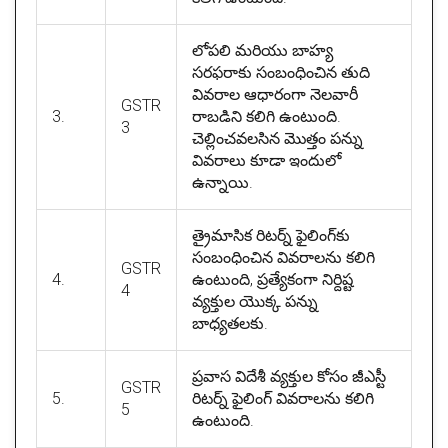
లోపలి మరియు బాహ్య
సరఫరాకు సంబంధించిన తుది
వివరాల ఆధారంగా నెలవారీ
GSTR
3.
రాబడిని కలిగి ఉంటుంది.
3
చెల్లించవలసిన మొత్తం పన్ను
వివరాలు కూడా ఇందులో
ఉన్నాయి.
త్రైమాసిక రిటర్న్ ఫైలింగ్‌కు
సంబంధించిన వివరాలను కలిగి
GSTR
4.
ఉంటుంది, ప్రత్యేకంగా నిర్దిష్ట
4
వ్యక్తుల యొక్క పన్ను
బాధ్యతలకు.
ప్రవాస విదేశీ వ్యక్తుల కోసం జీఎస్టీ
GSTR
5.
రిటర్న్ ఫైలింగ్ వివరాలను కలిగి
5
ఉంటుంది.