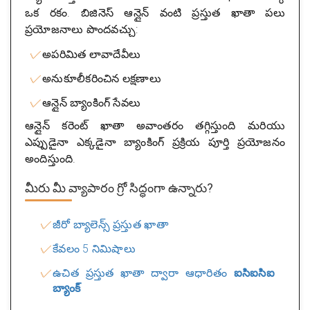
ఒక రకం. బిజినెస్ ఆన్లైన్ వంటి ప్రస్తుత ఖాతా పలు
ప్రయోజనాలు పొందవచ్చు:
అపరిమిత లావాదేవీలు
అనుకూలీకరించిన లక్షణాలు
ఆన్లైన్ బ్యాంకింగ్ సేవలు
ఆన్లైన్ కరెంట్ ఖాతా అవాంతరం తగ్గిస్తుంది మరియు
ఎప్పుడైనా ఎక్కడైనా బ్యాంకింగ్ ప్రక్రియ పూర్తి ప్రయోజనం
అందిస్తుంది.
మీరు మీ వ్యాపారం గ్రో సిద్ధంగా ఉన్నారు?
జీరో బ్యాలెన్స్ ప్రస్తుత ఖాతా
కేవలం 5 నిమిషాలు
ఉచిత ప్రస్తుత ఖాతా ద్వారా ఆధారితం
ఐసిఐసిఐ
బ్యాంక్