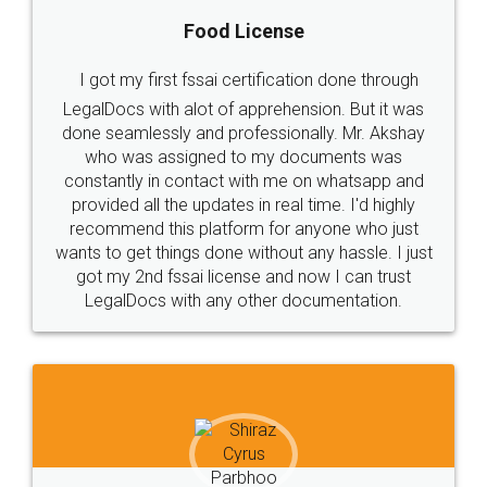
Rental Agreement
LegalDocs is an excellent and professional
online service which helps you step by step in
most of the day to day legal document
preparation and registration. They helped me in
preparing my Rental Agreement as a Tenant at
the comfort of my home and even did a second
visit to my Landlord who lives in different city, thus
eliminating the inconvenience of visiting me just
for the signature and verification. They have
smooth payment procedure (I paid whole
charges online) which again makes the whole
process transparent. You'll also get breakup of
final amt to be paid as well as discount coupons
which I liked alot 😋 I would recommend people
to at least give it a try, you'll like it for sure 👌