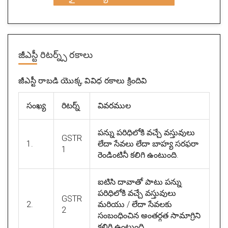
జీఎస్టీ రిటర్న్స్ రకాలు
జీఎస్టీ రాబడి యొక్క వివిధ రకాలు క్రిందివి
సంఖ్య
రిటర్న్
వివరముల
పన్ను పరిధిలోకి వచ్చే వస్తువులు
GSTR
1.
లేదా సేవలు లేదా బాహ్య సరఫరా
1
రెండింటినీ కలిగి ఉంటుంది.
ఐటిసి దావాతో పాటు పన్ను
పరిధిలోకి వచ్చే వస్తువులు
GSTR
2.
మరియు / లేదా సేవలకు
2
సంబంధించిన అంతర్గత సామాగ్రిని
కలిగి ఉంటుంది.