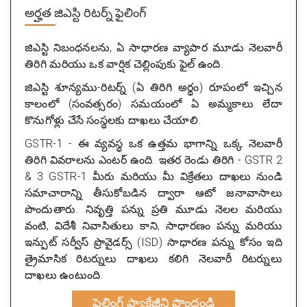
అర్హత
జిఎస్టి రిటర్న్ ఫైలింగ్
జిఎస్టి నిబంధనలను, ఏ సాధారణ వ్యాపార మూడు నెలవారీ
తిరిగి మరియు ఒక వార్షిక చెల్లింపుకు ఫైల్ ఉంది.
జిఎస్టి శూన్యము-రిటర్న్ (ఏ తిరిగి అర్థం) రూపంలో ఇచ్చిన
కాలంలో (సంవత్సరం) సమయంలో ఏ అమ్మకాలు లేదా
కొనుగోళ్లు చేసే సంస్థలకు దాఖలు చేయాలి.
GSTR-1 - ఈ వ్యవస్థ ఒక ఉత్తమ భాగాన్ని ఒక్క నెలవారీ
తిరిగి వివరాలను ఎంటర్ ఉంది. ఇతర రెండు తిరిగి - GSTR 2
& 3 GSTR-1 మీరు మరియు మీ విక్రేతలు దాఖలు నుండి
సమాచారాన్ని తీసుకోబడిన ద్వారా ఆటో జనావాసాలు
పొందుతారు. నివృత్తి పన్ను ప్రతి మూడు నెలల మరియు
వంటి, విదేశీ నివాసితులు కాని, సాధారణం పన్ను మరియు
ఇన్పుట్ సర్వీస్ ప్రొవైడర్స్ (ISD) సాధారణ పన్ను కోసం ఇది
త్రైమాసిక రిటర్నులు దాఖలు కలిగి నెలవారీ రిటర్నులు
దాఖలు ఉంటుంది.
ఫైలింగ్ ప్యాకేజీని పొందండి