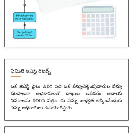
ఏమిటి
జిఎస్టి రిటర్న్
ఒక జిఎస్టి ఫైలు తిరిగి ఇది ఒక పన్నుచెల్లింపుదారుల పన్ను
పరిపాలనా అధికారులతో దాఖలు అవసరం ఆదాయ
వివరాలను కలిగిన పత్రం. ఈ పన్ను బాధ్యత లెక్కించేందుకు
పన్ను అధికారులు ఉపయోగిస్తారు.