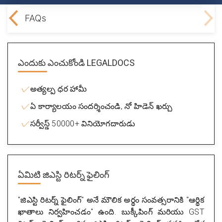
ning
FAQs
ఎందుకు ఎంచుకోండి
LEGALDOCS
అత్యల్ప ధర హామీ
ఏ కార్యాలయం సందర్శించండి, నో హిడెన్ ఖర్చు
సర్వీస్డ్ 50000+ వినియోగదారుడు
ఏమిటి
జిఎస్టి రిటర్న్ ఫైలింగ్
"జిఎస్టి రిటర్న్ ఫైలింగ్" అనే మౌలిక అర్థం సంవత్సరానికి "ఆర్థిక
ఖాతాలు నిర్వహించడం" ఉంది. బుక్కీపింగ్ మరియు GST