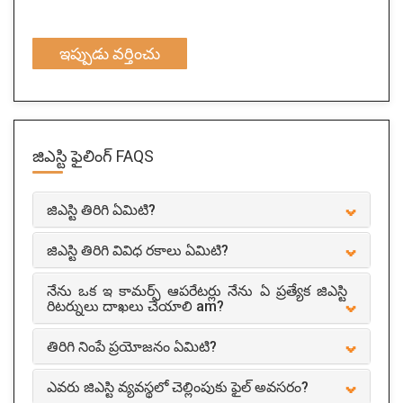
ఇప్పుడు వర్తించు
జిఎస్టి ఫైలింగ్
FAQS
జిఎస్టి తిరిగి ఏమిటి?
జిఎస్టి తిరిగి వివిధ రకాలు ఏమిటి?
నేను ఒక ఇ కామర్స్ ఆపరేటర్లు నేను ఏ ప్రత్యేక జిఎస్టి
రిటర్నులు దాఖలు చేయాలి am?
తిరిగి నింపే ప్రయోజనం ఏమిటి?
ఎవరు జిఎస్టి వ్యవస్థలో చెల్లింపుకు ఫైల్ అవసరం?