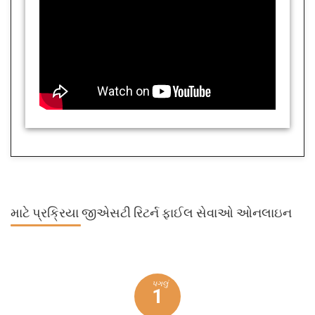
માટે પ્રક્રિયા
જીએસટી રિટર્ન ફાઈલ સેવાઓ ઓનલાઇન
પગલું
1