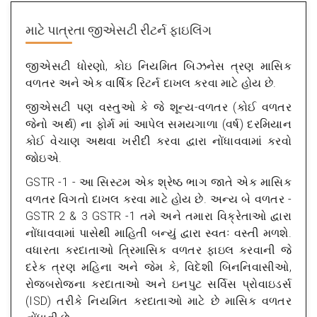
માટે પાત્રતા
જીએસટી રીટર્ન ફાઇલિંગ
જીએસટી ધોરણો, કોઇ નિયમિત બિઝનેસ ત્રણ માસિક
વળતર અને એક વાર્ષિક રિટર્ન દાખલ કરવા માટે હોય છે.
જીએસટી પણ વસ્તુઓ કે જે શૂન્ય-વળતર (કોઈ વળતર
જેનો અર્થ) ના ફોર્મ માં આપેલ સમયગાળા (વર્ષ) દરમિયાન
કોઈ વેચાણ અથવા ખરીદી કરવા દ્વારા નોંધાવવામાં કરવો
જોઇએ.
GSTR -1 - આ સિસ્ટમ એક શ્રેષ્ઠ ભાગ જાતે એક માસિક
વળતર વિગતો દાખલ કરવા માટે હોય છે. અન્ય બે વળતર -
GSTR 2 & 3 GSTR -1 તમે અને તમારા વિક્રેતાઓ દ્વારા
નોંધાવવામાં પાસેથી માહિતી બન્યું દ્વારા સ્વતઃ વસ્તી મળશે.
વધારતા કરદાતાઓ ત્રિમાસિક વળતર ફાઇલ કરવાની જે
દરેક ત્રણ મહિના અને જેમ કે, વિદેશી બિનનિવાસીઓ,
રોજબરોજના કરદાતાઓ અને ઇનપુટ સર્વિસ પ્રોવાઇડર્સ
(ISD) તરીકે નિયમિત કરદાતાઓ માટે છે માસિક વળતર