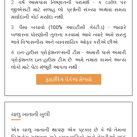
2.
વર્ષ આસપાસ નિષ્ણાતની પરામર્શ
- ક callલ પર
જીએસટી માટે સલાહ લો. પ્રશ્નોની સંખ્યા અથવા સમય
મર્યાદાની કોઈ મર્યાદા નથી.
3.
પૈસા બચાવો (100% આઇટીસી ગેરંટીડ)
- જ્યારે
બજારના ધોરણોની તુલના કરવામાં આવે ત્યારે અમે સસ્તું
ભાવે વિશ્વસનીય અને વ્યવસાયિક ઓફર કરીએ છીએ.
4.
ઇન-હાઉસ પ્રોફેશનલ્સની ટીમ
- અમારી પાસે અમારી
પ્રોફેશનલ ઇન-હાઉસ ટીમ છે. અમે તમારા કામને અન્ય
લોકો માટે પેટા-મંજૂરી આપતા નથી
ફાઇલિંગ પેકેજ મેળવો
ચાલુ ખાતાની ખુલી
એક ચાલુ ખાતાની થાપણ એક પ્રકાર છે કે જે તેમના