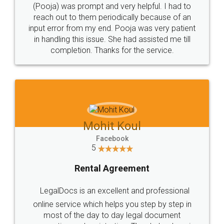
preparation and registration. They helped me in
preparing my Rental Agreement as a Tenant at
the comfort of my home and even did a second
visit to my Landlord who lives in different city, thus
eliminating the inconvenience of visiting me just
for the signature and verification. They have
smooth payment procedure (I paid whole
charges online) which again makes the whole
process transparent. You'll also get breakup of
final amt to be paid as well as discount coupons
which I liked alot 😋 I would recommend people
to at least give it a try, you'll like it for sure 👌
Jeet Chaudhari
Facebook