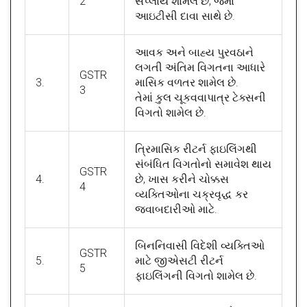
2
સપ્લાય શામેલ છે, જેમાં
આઇટીસી દાવા સાથે છે.
આવક અને બાહ્ય પુરવઠાને
લગતી અંતિમ વિગતના આધારે
GSTR
3.
માસિક વળતર શામેલ છે.
3
તેમાં કુલ ચૂકવવાપાત્ર ટેક્સની
વિગતો શામેલ છે.
ત્રિમાસિક રીટર્ન ફાઇલિંગથી
સંબંધિત વિગતોનો સમાવેશ થાય
GSTR
4.
છે, ખાસ કરીને ચોક્કસ
4
વ્યક્તિઓના ચક્રવૃદ્ધ કર
જવાબદારીઓ માટે.
બિનનિવાસી વિદેશી વ્યક્તિઓ
GSTR
5.
માટે જીએસટી રીટર્ન
5
ફાઇલિંગની વિગતો શામેલ છે.