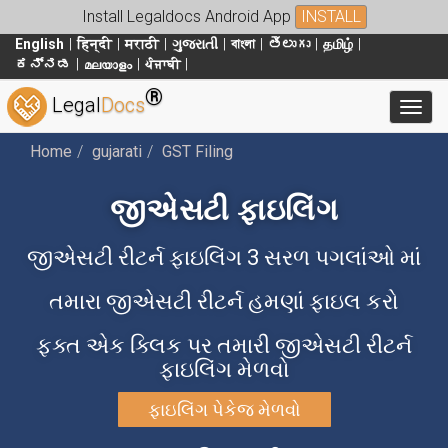
Install Legaldocs Android App
INSTALL
English
हिन्दी
मराठी
ગુજરાતી
বাংলা
తెలుగు
தமிழ்
ಕನ್ನಡ
മലയാളം
ਪੰਜਾਬੀ
®
Legal
Docs
Toggl
Home
gujarati
GST Filing
જીએસટી ફાઇલિંગ
જીએસટી રીટર્ન ફાઇલિંગ 3 સરળ પગલાંઓ માં
તમારા જીએસટી રીટર્ન હમણાં ફાઇલ કરો
ફક્ત એક ક્લિક પર તમારી જીએસટી રીટર્ન
ફાઇલિંગ મેળવો
ફાઇલિંગ પેકેજ મેળવો