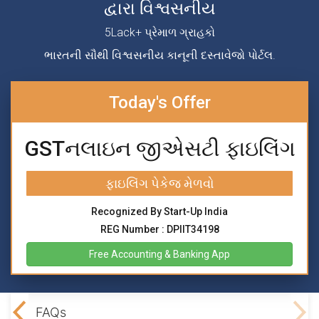
દ્વારા વિશ્વસનીય
5Lack+ પ્રેમાળ ગ્રાહકો
ભારતની સૌથી વિશ્વસનીય કાનૂની દસ્તાવેજો પોર્ટલ.
Today's Offer
GSTનલાઇન જીએસટી ફાઇલિંગ
ફાઇલિંગ પેકેજ મેળવો
Recognized By Start-Up India
REG Number : DPIIT34198
Free Accounting & Banking App
ning
FAQs