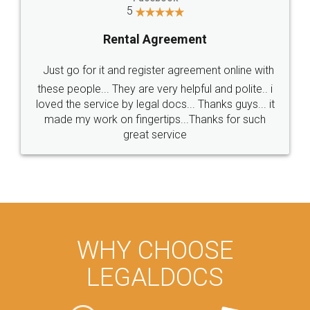
Consultation from
Value For Money and
Industry Experts.
hassle free service.
10 Lakh++ Happy
Money Back
Customers.
Guarantee.
Head Office
Email