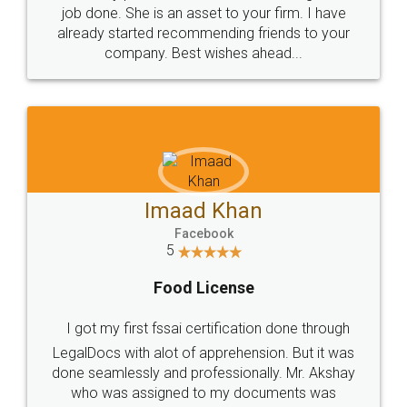
Read More
Get Free Invoicing Software
Invoice ,GST ,Credit ,Inventory
Download Our Mobile
Application
App available on:
Download on the
Download for
Play Store
Desktop