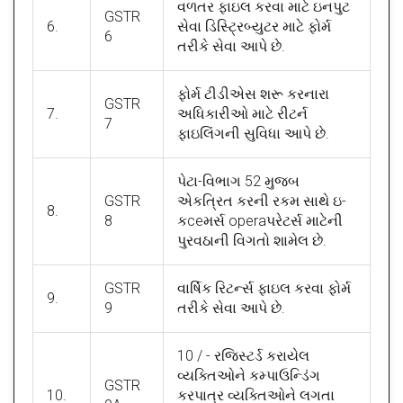
વળતર ફાઇલ કરવા માટે ઇનપુટ
GSTR
6.
સેવા ડિસ્ટ્રિબ્યુટર માટે ફોર્મ
6
તરીકે સેવા આપે છે.
ફોર્મ ટીડીએસ શરૂ કરનારા
GSTR
7.
અધિકારીઓ માટે રીટર્ન
7
ફાઇલિંગની સુવિધા આપે છે.
પેટા-વિભાગ 52 મુજબ
GSTR
એકત્રિત કરની રકમ સાથે ઇ-
8.
8
કceમર્સ operaપરેટર્સ માટેની
પુરવઠાની વિગતો શામેલ છે.
GSTR
વાર્ષિક રિટર્ન્સ ફાઇલ કરવા ફોર્મ
9.
9
તરીકે સેવા આપે છે.
10 / - રજિસ્ટર્ડ કરાયેલ
વ્યક્તિઓને કમ્પાઉન્ડિંગ
GSTR
10.
કરપાત્ર વ્યક્તિઓને લગતા