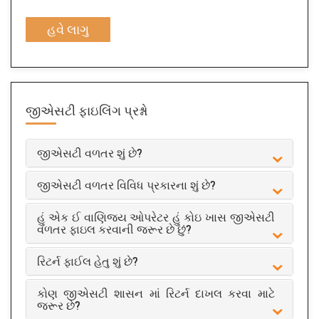
હવે લાગુ
જીએસટી ફાઇલિંગ
પ્રશ્નો
જીએસટી વળતર શું છે?
જીએસટી વળતર વિવિધ પ્રકારના શું છે?
હું એક ઈ વાણિજ્ય ઓપરેટર હું કોઇ ખાસ જીએસટી
વળતર ફાઇલ કરવાની જરૂર છે છું?
રિટર્ન ફાઈલ હેતુ શું છે?
કોણ જીએસટી શાસન માં રિટર્ન દાખલ કરવા માટે
જરૂર છે?