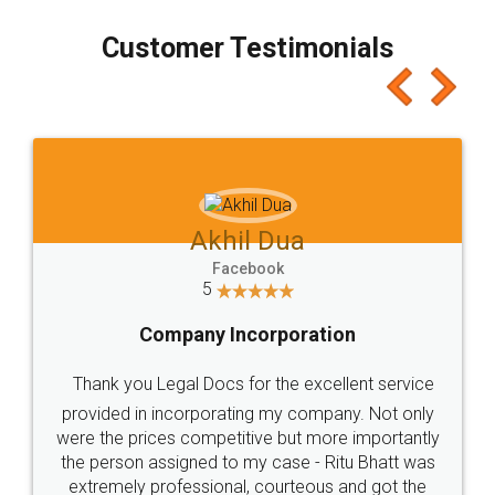
Read More
જીએસટી રીટર્નસ (GSTR): જીએસટી રિટર્નનું પ્રકાર -
LegalDocs
જીએસટી રિટર્નનું પ્રકાર - GSTR 11 પ્રકારના હોય છે, બધું
તમે જીએસટી વળતર (GSTR) અહીં વિવિધ પ્રકારના વિશે
જાણવાની જરૂર છે.
Read More
નોલેજ સેન્ટર - પૃષ્ઠ 1 | Legaldocs