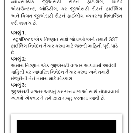
વ્યાવસાયિક જીએસટી રીટર્ન ફાઇલિંગ, ચાર્ટર્ડ
એકાઉન્ટન્ટ, ઓડિટીંગ, કર જીએસટી રીટર્ન ફાઈલિંગ
અને કિંમત જીએસટી રીટર્ન ફાઈલીંગ વ્યવસ્થા વિભાજિત
કરી શકાય છે.
પગલું 1:
LegalDocs એક નિષ્ણાત સાથે જોડાઓ અને તમારી GST
ફાઈલિંગ નિવેદન તૈયાર કરવા માટે જરૂરી માહિતી પૂરી પાડે
છે.
પગલું 2:
અમારા નિષ્ણાત એક જીએસટી વળતર આપવામાં આવેલી
માહિતી પર આધારિત નિવેદન તૈયાર કરવા અને તમારી
મંજૂરીની તેને તમારા માટે મોકલશે.
પગલું 3:
જીએસટી વળતર આપતું કર સત્તાવાળાઓ સાથે નોંધાવવામાં
આવશે એકવાર તે તમે દ્વારા મંજૂર કરવામાં આવી છે.