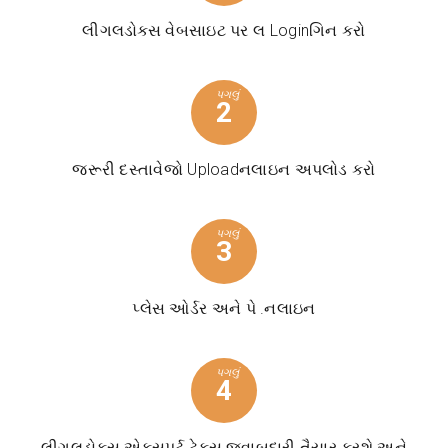
લીગલડોક્સ વેબસાઇટ પર લ Loginગિન કરો
પગલું
2
જરૂરી દસ્તાવેજો Uploadનલાઇન અપલોડ કરો
પગલું
3
પ્લેસ ઓર્ડર અને પે .નલાઇન
પગલું
4
લીગલડોક્સ એક્સપર્ટ ટેક્સ જવાબદારી તૈયાર કરશે અને