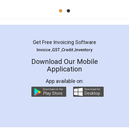
ટોપ 10 એકાઉન્ટિંગ પ્રિન્સિપલ્સ દર વ્યાપાર માલિક
જાણતા જોઇએ
આ વ્યાપક માર્ગદર્શિકા મારફતે વાંચો અને 10 બેઝિક કરાયેલા
એકાઉન્ટીંગના સિદ્ધાંતો દરેક બિઝનેસ માલિક ખબર હોવી
જોઇએ તે સમજવા!
Read More
જીએસટી પ્રમાણપત્ર ડાઉનલોડ - કેવી રીતે
ડાઉનલોડ કરવા જીએસટી પ્રમાણપત્ર - LegalDocs
કેવી રીતે સરકાર વેબસાઈટ / GST પોર્ટલમાંથી જીએસટી
પ્રમાણપત્ર ડાઉનલોડ પગલું પ્રક્રિયા દ્વારા પગલું વિગતવાર
સમજાવ્યું.