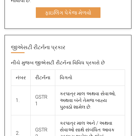
નોંધાવી છે.
ફાઇલિંગ પેકેજ મેળવો
જીએસટી રીટર્નના પ્રકાર
નીચે મુજબ જીએસટી રીટર્નના વિવિધ પ્રકારો છે
નંબર
રીટર્નના
વિગતો
કરપાત્ર માલ અથવા સેવાઓ,
GSTR
1.
અથવા બંને તેમજ બાહ્ય
1
પુરવઠો શામેલ છે.
કરપાત્ર માલ અને / અથવા
GSTR
સેવાઓ સાથે સંબંધિત આવક
2.