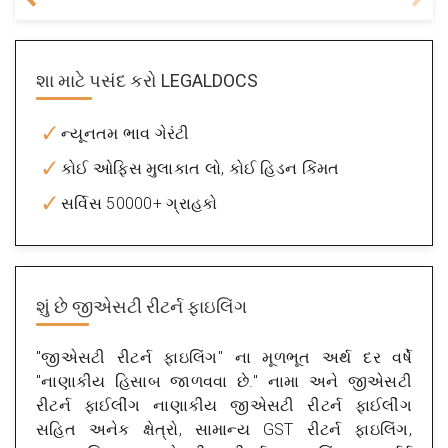
શા માટે પસંદ કરો
LEGALDOCS
ન્યૂનતમ ભાવ ગેરંટી
કોઈ ઓફિસ મુલાકાત લો, કોઈ હિડન કિંમત
સર્વિસ 50000+ ગ્રાહકો
શું છે
જીએસટી રીટર્ન ફાઇલિંગ
"જીએસટી રીટર્ન ફાઇલિંગ" ના મૂળભૂત અર્થ દર વર્ષે
"નાણાકીય હિસાબ જાળવવા છે." નામા અને જીએસટી
રીટર્ન ફાઈલીંગ નાણાકીય જીએસટી રીટર્ન ફાઈલીંગ
સહિત અનેક ક્ષેત્રો, સામાન્ય GST રીટર્ન ફાઇલિંગ,