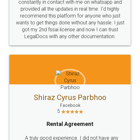
Customer Testimonials
Akhil Chennupati
Facebook
5
Food License
Thank you Legal docs! I've applied FSSAI
licence through them. Their customer service