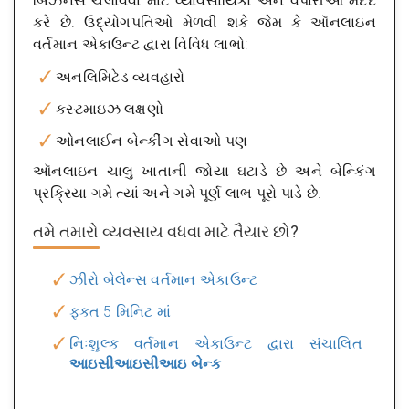
બિઝનેસ ચલાવવા માટે વ્યાવસાયિકો અને વેપારીઓ મદદ
કરે છે. ઉદ્યોગપતિઓ મેળવી શકે જેમ કે ઑનલાઇન
વર્તમાન એકાઉન્ટ દ્વારા વિવિધ લાભો:
અનલિમિટેડ વ્યવહારો
કસ્ટમાઇઝ લક્ષણો
ઓનલાઈન બેન્કીંગ સેવાઓ પણ
ઑનલાઇન ચાલુ ખાતાની જોયા ઘટાડે છે અને બેન્કિંગ
પ્રક્રિયા ગમે ત્યાં અને ગમે પૂર્ણ લાભ પૂરો પાડે છે.
તમે તમારો વ્યવસાય વધવા માટે તૈયાર છો?
ઝીરો બેલેન્સ વર્તમાન એકાઉન્ટ
ફક્ત 5 મિનિટ માં
નિઃશુલ્ક વર્તમાન એકાઉન્ટ દ્વારા સંચાલિત
આઇસીઆઇસીઆઇ બેન્ક