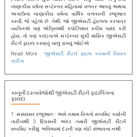
નાણાકીય વર્ષના સપ્ટેમ્બર મહિનામાં વળતર આપવું અથવા
અગાઉના નાણાકીય વર્ષના વાર્ષિક વળતરની રજૂઆત
કરવી, જે પહેલાં છે. તેથી, જો જીએસટી હેઠળના કરપાત્ર
વ્યક્તિએ પણ એપ્રિલથી કંપોઝિશન સ્કીમ પસંદ કરી
હોય, તો પણ કરદાતાએ સપ્ટેમ્બર સુધી માસિક જીએસટી
રીટર્ન ફાઇલ કરવાનું ચાલુ રાખવું જોઈએ.
Read More :
જીએસટી રીટર્ન ફાઇલ કરવાની નિયત
તારીખ
કાનૂની દસ્તાવેજોથી જીએસટી રીટર્ન ફાઇલિંગના
ફાયદા
1.
સમયસર રજૂઆત
- અમે તમામ વિગતો સબમિટ કર્યાની
તારીખથી 3 દિવસની અંદર તમારી જીએસટી રીટર્ન
સબમિટ કરીશું. ભવિષ્યમાં દંડની પણ કોઈ સંભાવના નથી.