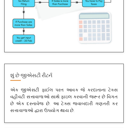
શું છે
જીએસટી રીટર્ન
એક જીએસટી ફાઈલ પરત આવક જે કરદાતાના ટેક્સ
વહીવટી સત્તાવાળાઓ સાથે ફાઇલ કરવાની જરૂર છે વિગત
છે એક દસ્તાવેજ છે. આ ટેક્સ જવાબદારી ગણતરી કર
સત્તાવાળાઓ દ્વારા ઉપયોગ થાય છે.