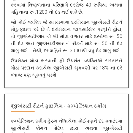
કરવામાં નિષ્ફળતાના પરિણામે દરરોજ 40 રૂપિયા અથવા
મહિનાના રૂ .1200 નો દંડ થઈ શકે છે.
જો કોઈ વ્યક્તિ જે સમયગાળા દરમિયાન જીએસટી રીટર્ન
મોડુ-ફાઇલ કરે છે તે દરમિયાન વ્યવસાયિક પ્રવૃત્તિ હોય,
તો જીએસટીઆર -3 બી મોડા વળતર માટે દરરોજ રૂ .50
ની દંડ અને જીએસટીઆર -1 રીટર્ન માટે રૂ .50 ની દંડ
લાગુ થશે. . તેથી, દર મહિને રૂ .3000 થી વધુ દંડ લાગુ થશે.
ઉપરોક્ત મોડા ભરવાની ફી ઉપરાંત, વ્યક્તિએ સરકારને
મોડાં પ્રદાન કરાયેલા જીએસટી ચુકવણી પર 18% ના દરે
વ્યાજ પણ ચૂકવવું પડશે.
જીએસટી રીટર્ન ફાઇલિંગ - કમ્પોઝિશન સ્કીમ
કમ્પોઝિશન સ્કીમ હેઠળ નોંધાયેલા કોઈપણને દર ક્વાર્ટરમાં
જીએસટી કોમન પોર્ટલ દ્વારા અથવા જીએસટી