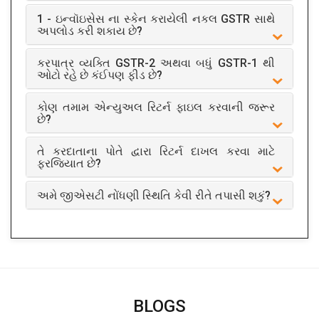
1 - ઇન્વૉઇસેસ ના સ્કેન કરાયેલી નકલ GSTR સાથે
અપલોડ કરી શકાય છે?
કરપાત્ર વ્યક્તિ GSTR-2 અથવા બધું GSTR-1 થી
ઓટો રહે છે કંઈપણ ફીડ છે?
કોણ તમામ એન્યુઅલ રિટર્ન ફાઇલ કરવાની જરૂર
છે?
તે કરદાતાના પોતે દ્વારા રિટર્ન દાખલ કરવા માટે
ફરજિયાત છે?
અમે જીએસટી નોંધણી સ્થિતિ કેવી રીતે તપાસી શકું?
BLOGS