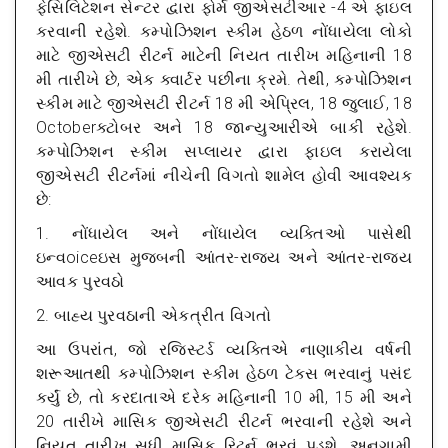
ફેસિલિટેશન સેન્ટર દ્વારા ફોર્મ જીએસટીઆર -4 એ ફાઇલ
કરવાની રહેશે. કમ્પોઝિશન સ્કીમ હેઠળ નોંધાયેલા લોકો
માટે જીએસટી રીટર્ન માટેની નિયત તારીખ મહિનાની 18
મી તારીખે છે, એક ક્વાર્ટર પછીના ક્રમે. તેથી, કમ્પોઝિશન
સ્કીમ માટે જીએસટી રીટર્ન 18 મી એપ્રિલ, 18 જુલાઈ, 18
Octoberક્ટોબર અને 18 જાન્યુઆરીએ બાકી રહેશે.
કમ્પોઝિશન સ્કીમ સપ્લાયર દ્વારા ફાઇલ કરાયેલા
જીએસટી રીટર્નમાં નીચેની વિગતો શામેલ હોવી આવશ્યક
છે:
1. નોંધાયેલ અને નોંધાયેલ વ્યક્તિઓ પાસેથી
ઇન્વoiceઇસ મુજબની આંતર-રાજ્ય અને આંતર-રાજ્ય
આવક પુરવઠો
2. બાહ્ય પુરવઠાની એકત્રીત વિગતો
આ ઉપરાંત, જો રજિસ્ટર્ડ વ્યક્તિએ નાણાકીય વર્ષની
શરૂઆતથી કમ્પોઝિશન સ્કીમ હેઠળ ટેક્સ ભરવાનું પસંદ
કર્યું છે, તો કરદાતાએ દરેક મહિનાની 10 મી, 15 મી અને
20 તારીખે માસિક જીએસટી રીટર્ન ભરવાની રહેશે અને
નિયત તારીખ સુધી માસિક રિટર્ન ભરવું પડશે. અનુગામી