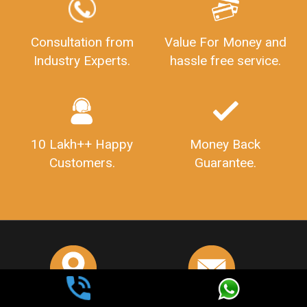
307-308 , Building No 3,
hello@legaldocs.co.in
Sector 3, Millenium Business
Park (MBP) Mahape 400710
SHOW US SOME LOVE ON
SOCIAL MEDIA
Call us at
+91 9022-1199-22
© 2022 - All Rights with legaldocs
Sitemap
Shipping Policy
Terms & Conditions
Privacy Policy
Blog
Contact Us
Careers
About Us