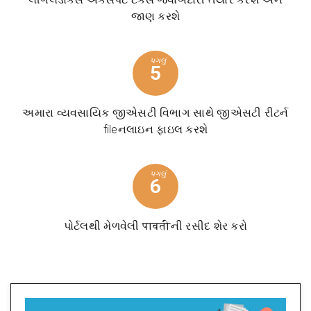
જાણ કરશે
પગલું
5
અમારા વ્યવસાયિક જીએસટી વિભાગ સાથે જીએસટી રીટર્ન
fileનલાઇન ફાઇલ કરશે
પગલું
6
પોર્ટલથી મેળવેલી पावतीની રસીદ શેર કરો