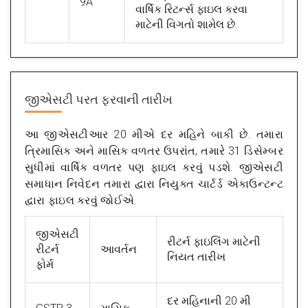
9A
વાર્ષિક રિટર્ન્સ ફાઇલ કરવા
માટેની વિગતો શામેલ છે.
જીએસટી પરત ફરવાની તારીખ
આ જીએસટીઆર 20 મીએ દર મહિને બાકી છે. તમારા
ત્રિમાસિક અને માસિક વળતર ઉપરાંત, તમારે 31 ડિસેમ્બર
સુધીમાં વાર્ષિક વળતર પણ ફાઇલ કરવું પડશે. જીએસટી
સમાધાન નિવેદન તમારા દ્વારા નિયુક્ત ચાર્ટર્ડ એકાઉન્ટન્ટ
દ્વારા ફાઇલ કરવું જોઈએ.
જીએસટી
રીટર્ન ફાઇલિંગ માટેની
રીટર્ન
આવર્તન
નિયત તારીખ
ફોર્મ
દર મહિનાની 20 મી