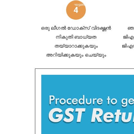
ഘട്ടങ്ങൾ
4
ഒരു ലീഗൽ ഡോക്സ് വിദഗ്ദ്ധൻ
ഞ
നികുതി ബാധ്യത
ജിഎ
തയ്യാറാക്കുകയും
ജിഎസ്
അറിയിക്കുകയും ചെയ്യും