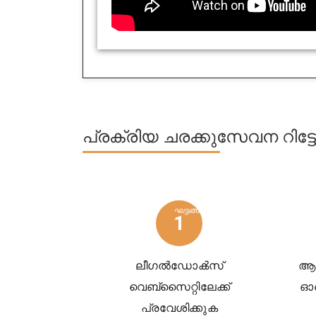
പ്രക്രിയ
ചരക്കുസേവന റി
ഘട്ടങ്ങൾ
1
ലീഗൽ‌ഡോക്‍സ്
ആവ
വെബ്‌സൈറ്റിലേക്ക്
ഓ
പ്രവേശിക്കുക