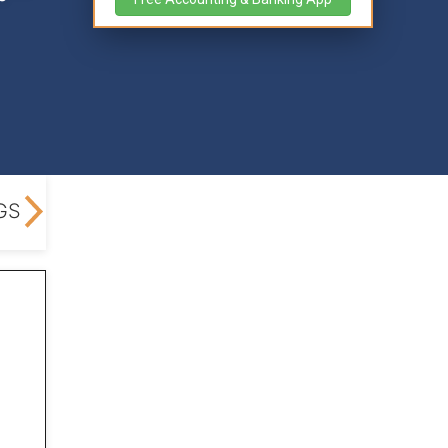
 GST Return
GST Return Filing - Composition