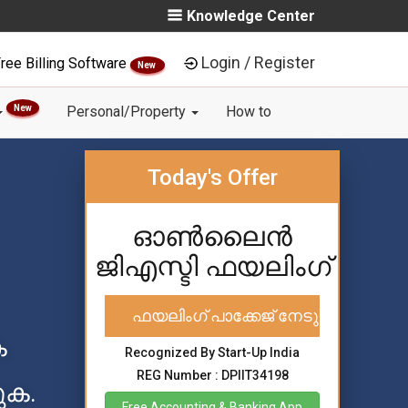
Knowledge Center
Login / Register
ree Billing Software
New
New
Personal/Property
How to
Today's Offer
ഓൺലൈൻ
ജിഎസ്ടി ഫയലിംഗ്
ഫയലിംഗ് പാക്കേജ് നേടുക
ക
Recognized By Start-Up India
REG Number : DPIIT34198
ുക.
Free Accounting & Banking App