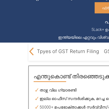
ഫയ
പ
5Lack+ ഉപ
ഇന്ത്യയിലെ ഏറ്റവും വിശ
turn
Eligiblity
Tpyes of GST Return Filing
G
എന്തുകൊണ്ട് തിരഞ്ഞെടുക
താഴ്ന്ന വില ഗ്യാരണ്ടി
ഇല്ല ഓഫീസ് സന്ദർശിക്കുക, മറച്ച 
50000+ ഉപഭോക്താക്കൾ സർവ്വീസ് ച