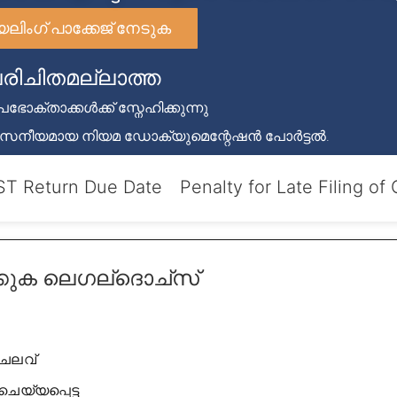
ലിംഗ് പാക്കേജ് നേടുക
രിചിതമല്ലാത്ത
ഭോക്താക്കൾക്ക് സ്നേഹിക്കുന്നു
്വസനീയമായ നിയമ ഡോക്യുമെന്റേഷൻ പോർട്ടൽ.
ST Return Due Date
Penalty for Late Filing of
്കുക
ലെഗല്ദൊച്സ്
ചെലവ്
െയ്യപ്പെട്ട