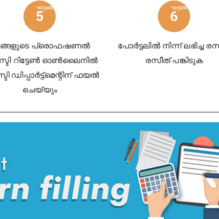
ഘട്ടങ്ങൾ
ഘട്ടങ്ങൾ
5
6
ങ്ങളുടെ പ്രൊഫഷണൽ
പോർട്ടലിൽ നിന്ന് ലഭിച്ച ര
സ്ടി റിട്ടേൺ ഓൺലൈനിൽ
രസീത് പങ്കിടുക
ടി ഡിപ്പാർട്ട്‌മെന്റിന് ഫയൽ
ചെയ്യും