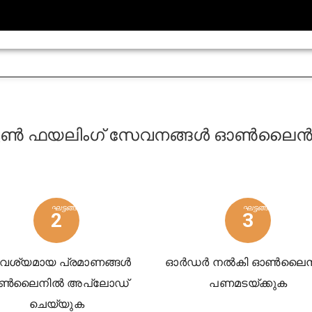
ട്ടേൺ ഫയലിംഗ് സേവനങ്ങൾ ഓൺലൈ
ഘട്ടങ്ങൾ
ഘട്ടങ്ങൾ
2
3
ശ്യമായ പ്രമാണങ്ങൾ
ഓർഡർ നൽകി ഓൺലൈന
ൺലൈനിൽ അപ്‌ലോഡ്
പണമടയ്‌ക്കുക
ചെയ്യുക