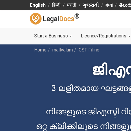
English
हिन्दी
मराठी
ગુજરાતી
বাংলা
తెలుగ
®
Legal
Docs
Start a Business
Licence/Registrations
Home
mallyalam
GST Filing
ജിഎസ
3 ലളിതമായ ഘട്ടങ്ങള
നിങ്ങളുടെ ജിഎസ്ടി
ഒറ്റ ക്ലിക്കിലൂടെ നിങ്ങ