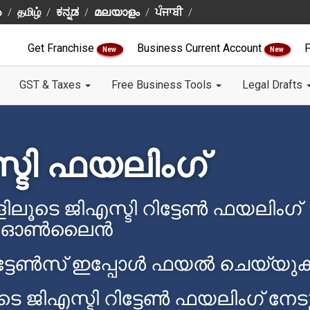
ు
தமிழ்
ಕನ್ನಡ
മലയാളം
ਪੰਜਾਬੀ
Get Franchise
Business Current Account
F
New
New
GST & Taxes
Free Business Tools
Legal Drafts
്ടി ഫയലിംഗ്
ിലൂടെ ജിഎസ്ടി റിട്ടേൺ ഫയലിംഗ്
ഓൺ‌ലൈൻ
 റിട്ടേൺസ് ഇപ്പോൾ ഫയൽ ചെയ്യു
ളുടെ ജിഎസ്ടി റിട്ടേൺ ഫയലിംഗ് നേട