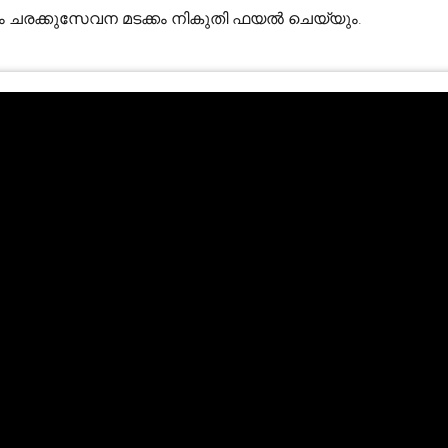
 ചരക്കുസേവന മടക്കം നികുതി ഫയൽ ചെയ്യും.