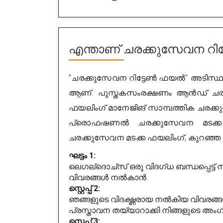
എന്താണ്
ചരക്കുസേവന റി
"ചരക്കുസേവന റിട്ടേൺ ഫയൽ" അടിസ്ഥ
ആണ്. പുസ്തകസംരക്ഷണം ആൻഡ് ചരക്
ഫയലിംഗ് മാനേജിങ് സാമ്പത്തിക ചരക്
പ്രൊഫഷണൽ ചരക്കുസേവന മടക്ക ഫയല
ചരക്കുസേവന മടക്ക ഫയലിംഗ്, കുറഞ്ഞ
ഘട്ടം 1:
ലെഗല്ദൊച്സ് ഒരു വിദഗ്ധ ബന്ധപ്പെട്ട
വിവരങ്ങൾ നൽകാൻ.
സ്റ്റെപ്പ് 2:
ഞങ്ങളുടെ വിദഗ്ദ്ധരായ നൽകിയ വിവരങ്ങ
പ്രസ്താവന തയ്യാറാക്കി നിങ്ങളുടെ അംഗീ
സ്റ്റെപ്പ് 3: