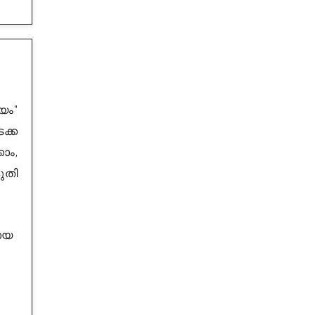
യം"
ക്ക
ാം,
ുതി
മായ