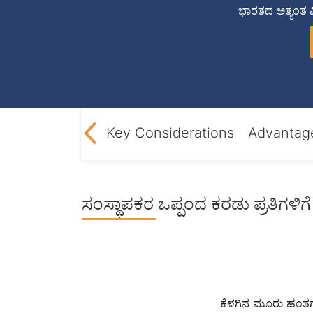
ಭಾರತದ ಅತ್ಯಂತ ವಿ
ortant Clauses
Key Considerations
Advantag
ಸಂಸ್ಥಾಪಕರ ಒಪ್ಪಂದ ಕರಡು ಪ್ರತಿಗಳಿಗೆ 
ಕೆಳಗಿನ ಮೂರು ಹಂತಗ