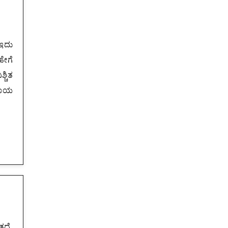
 ಇದು
ೇಗೆ
್ಚಿತ
ಸಹಾಯ
ತದೆ.