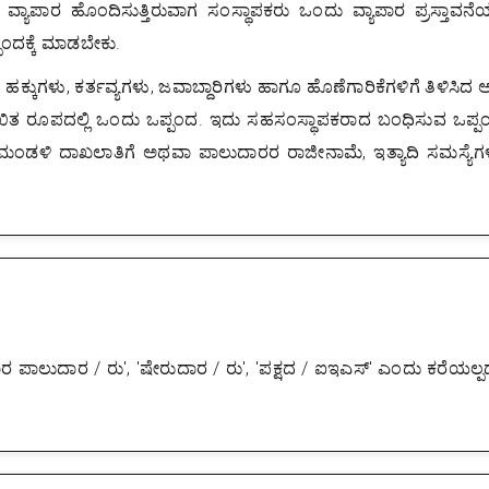
ಯಾಪಾರ ಹೊಂದಿಸುತ್ತಿರುವಾಗ ಸಂಸ್ಥಾಪಕರು ಒಂದು ವ್ಯಾಪಾರ ಪ್ರಸ್ತಾವನೆಯ
ಂದಕ್ಕೆ ಮಾಡಬೇಕು.
ಕ್ಕುಗಳು, ಕರ್ತವ್ಯಗಳು, ಜವಾಬ್ದಾರಿಗಳು ಹಾಗೂ ಹೊಣೆಗಾರಿಕೆಗಳಿಗೆ ತಿಳಿಸಿದ ಅ
ಖಿತ ರೂಪದಲ್ಲಿ ಒಂದು ಒಪ್ಪಂದ. ಇದು ಸಹಸಂಸ್ಥಾಪಕರಾದ ಬಂಧಿಸುವ ಒಪ್ಪಂದ
ೕಶಕರ ಮಂಡಳಿ ದಾಖಲಾತಿಗೆ ಅಥವಾ ಪಾಲುದಾರರ ರಾಜೀನಾಮೆ, ಇತ್ಯಾದಿ ಸಮಸ್ಯೆಗಳ
ಪಾಲುದಾರ / ರು', 'ಷೇರುದಾರ / ರು', 'ಪಕ್ಷದ / ಐಇಎಸ್' ಎಂದು ಕರೆಯಲ್