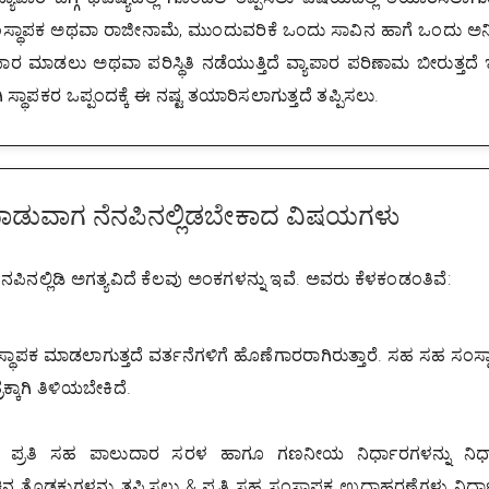
್ಥಾಪಕ ಅಥವಾ ರಾಜೀನಾಮೆ, ಮುಂದುವರಿಕೆ ಒಂದು ಸಾವಿನ ಹಾಗೆ ಒಂದು ಅನಿಶ
ಯಾಪಾರ ಮಾಡಲು ಅಥವಾ ಪರಿಸ್ಥಿತಿ ನಡೆಯುತ್ತಿದೆ ವ್ಯಾಪಾರ ಪರಿಣಾಮ ಬೀರುತ್ತದೆ
ಾಗಿ ಸ್ಥಾಪಕರ ಒಪ್ಪಂದಕ್ಕೆ ಈ ನಷ್ಟ ತಯಾರಿಸಲಾಗುತ್ತದೆ ತಪ್ಪಿಸಲು.
್ ಮಾಡುವಾಗ ನೆನಪಿನಲ್ಲಿಡಬೇಕಾದ ವಿಷಯಗಳು
ನಲ್ಲಿಡಿ ಅಗತ್ಯವಿದೆ ಕೆಲವು ಅಂಕಗಳನ್ನು ಇವೆ. ಅವರು ಕೆಳಕಂಡಂತಿವೆ:
ಂಸ್ಥಾಪಕ ಮಾಡಲಾಗುತ್ತದೆ ವರ್ತನೆಗಳಿಗೆ ಹೊಣೆಗಾರರಾಗಿರುತ್ತಾರೆ. ಸಹ ಸಹ ಸಂಸ್
್ಕಾಗಿ ತಿಳಿಯಬೇಕಿದೆ.
ತದೆ. ಪ್ರತಿ ಸಹ ಪಾಲುದಾರ ಸರಳ ಹಾಗೂ ಗಣನೀಯ ನಿರ್ಧಾರಗಳನ್ನು ನಿರ
ಚಿನ ತೊಡಕುಗಳನ್ನು ತಪ್ಪಿಸಲು & ಪ್ರತಿ ಸಹ ಸಂಸ್ಥಾಪಕ ಉದಾಹರಣೆಗಳು ನಿರ್