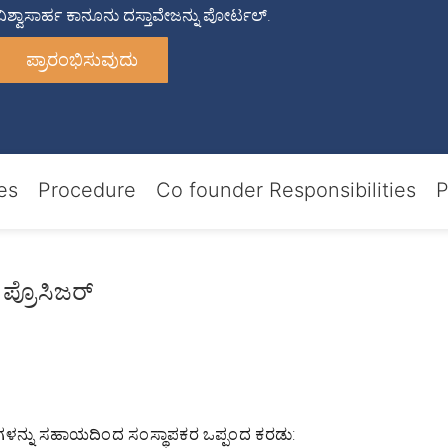
ಶ್ವಾಸಾರ್ಹ ಕಾನೂನು ದಸ್ತಾವೇಜನ್ನು ಪೋರ್ಟಲ್.
ಪ್ರಾರಂಭಿಸುವುದು
es
Procedure
Co founder Responsibilities
P
ಪ್ರೊಸಿಜರ್
ಳನ್ನು ಸಹಾಯದಿಂದ ಸಂಸ್ಥಾಪಕರ ಒಪ್ಪಂದ ಕರಡು: