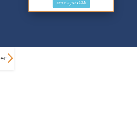
ಈಗ ಒಪ್ಪಂದ ರಚಿಸಿ
enalties
Current Account Opening
FAQs