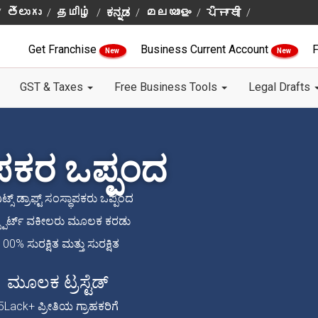
తెలుగు
தமிழ்
ಕನ್ನಡ
മലയാളം
ਪੰਜਾਬੀ
Get Franchise
Business Current Account
F
New
New
GST & Taxes
Free Business Tools
Legal Drafts
ಾಪಕರ ಒಪ್ಪಂದ
ಟ್ಸ್ ಡ್ರಾಫ್ಟ್ ಸಂಸ್ಥಾಪಕರು ಒಪ್ಪಂದ
್ಸ್ಪರ್ಟ್ ವಕೀಲರು ಮೂಲಕ ಕರಡು
100% ಸುರಕ್ಷಿತ ಮತ್ತು ಸುರಕ್ಷಿತ
ಮೂಲಕ ಟ್ರಸ್ಟೆಡ್
5Lack+ ಪ್ರೀತಿಯ ಗ್ರಾಹಕರಿಗೆ