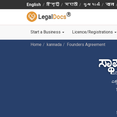
English
हिन्दी
मराठी
ગુજરાતી
বাংলা
®
Legal
Docs
Start a Business
Licence/Registrations
Home
kannada
Founders Agreement
ಸ್ಥ
ಮಿನಿ
ಎಕ