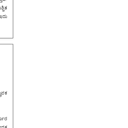
್ಚಿತ
 ಇದು
ಥಾಪಕ
್ಧಾರ
ಧಾರಕ