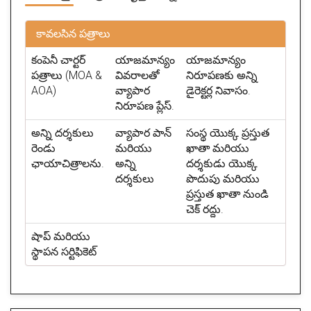
కావలసిన పత్రాలు
కంపెనీ చార్టర్
యాజమాన్యం
యాజమాన్యం
పత్రాలు (MOA &
వివరాలతో
నిరూపణకు అన్ని
AOA)
వ్యాపార
డైరెక్టర్ల నివాసం.
నిరూపణ ప్లేస్.
అన్ని దర్శకులు
వ్యాపార పాన్
సంస్థ యొక్క ప్రస్తుత
రెండు
మరియు
ఖాతా మరియు
ఛాయాచిత్రాలను.
అన్ని
దర్శకుడు యొక్క
దర్శకులు
పొదుపు మరియు
ప్రస్తుత ఖాతా నుండి
చెక్ రద్దు.
షాప్ మరియు
స్థాపన సర్టిఫికెట్