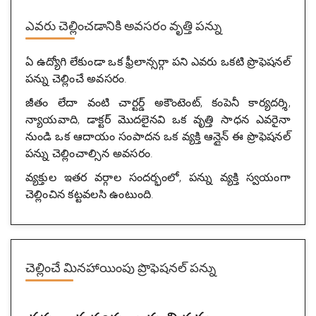
ఎవరు చెల్లించడానికి అవసరం
వృత్తి పన్ను
ఏ ఉద్యోగి లేకుండా ఒక ఫ్రీలాన్సర్గా పని ఎవరు ఒకటి ప్రొఫెషనల్
పన్ను చెల్లించే అవసరం.
జీతం లేదా వంటి చార్టర్డ్ అకౌంటెంట్, కంపెనీ కార్యదర్శి,
న్యాయవాది, డాక్టర్ మొదలైనవి ఒక వృత్తి సాధన ఎవరైనా
నుండి ఒక ఆదాయం సంపాదన ఒక వ్యక్తి ఆన్లైన్ ఈ ప్రొఫెషనల్
పన్ను చెల్లించాల్సిన అవసరం.
వ్యక్తుల ఇతర వర్గాల సందర్భంలో, పన్ను వ్యక్తి స్వయంగా
చెల్లించిన కట్టవలసి ఉంటుంది.
చెల్లించే మినహాయింపు
ప్రొఫెషనల్ పన్ను