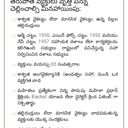
తరువాత వ్యక్తులు వృత్తి పన్ను
చెల్లించాల్సి మినహాయింపు:
శాశ్వత వైకల్యం లేదా మానసిక వైకల్యం ఉన్న పిల్లల
తల్లిదండ్రులు.
ఆర్మీ చట్టం, 1950, ఎయిర్ ఫోర్స్ చట్టం, 1950 మరియు
నేవీ చట్టం, 1957 సహాయక దళాలు లేదా కార్యకర్తలను
కలిగిఉంది సభ్యులు రాష్ట్రంలో పనిచేస్తున్న సహా
నిర్వచించిన దళాలు సభ్యులు.
వ్యక్తులు, వయస్సు 65 సంవత్సరాల.
శాశ్వత అంగవైకల్యానికి (అంధత్వం సహా) నుండి ఒక
వ్యక్తిగత బాధ.
మహిళలు ప్రత్యేకంగా చిన్న పొదుపు మహిళా ప్రధాన్
క్షేత్రియ Bachat యోజన లేదా డైరెక్టర్ క్రింద ఏజెంట్ గా
నిశ్చితార్థం.
తల్లిదండ్రులు లేదా మానసిక వైకల్యం బాధపడుతున్న
వ్యక్తులకు యొక్క సంరక్షకులు.