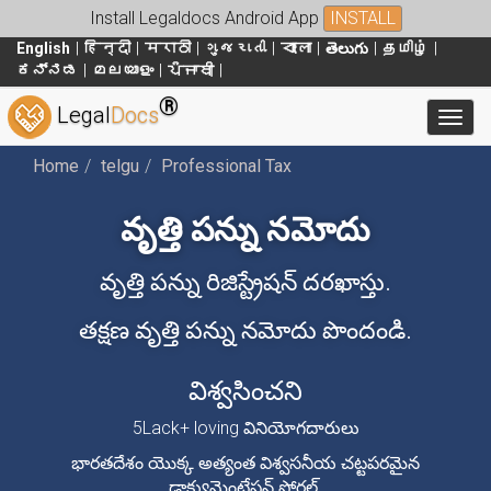
Install Legaldocs Android App
INSTALL
English
हिन्दी
मराठी
ગુજરાતી
বাংলা
తెలుగు
தமிழ்
ಕನ್ನಡ
മലയാളം
ਪੰਜਾਬੀ
®
Legal
Docs
Toggl
Home
telgu
Professional Tax
వృత్తి పన్ను నమోదు
వృత్తి పన్ను రిజిస్ట్రేషన్ దరఖాస్తు.
తక్షణ వృత్తి పన్ను నమోదు పొందండి.
విశ్వసించని
5Lack+ loving వినియోగదారులు
భారతదేశం యొక్క అత్యంత విశ్వసనీయ చట్టపరమైన
డాక్యుమెంటేషన్ పోర్టల్.