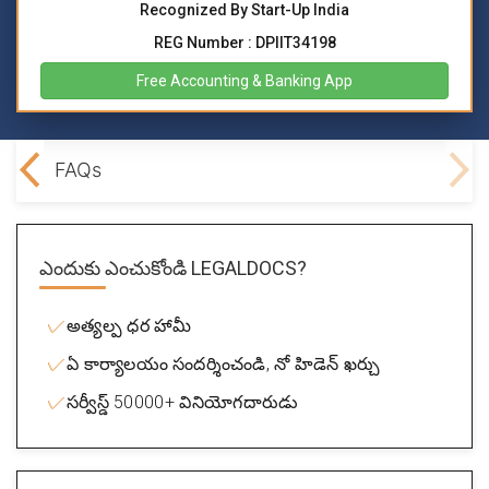
Recognized By Start-Up India
REG Number : DPIIT34198
Free Accounting & Banking App
m PT
FAQs
ఎందుకు ఎంచుకోండి
LEGALDOCS?
అత్యల్ప ధర హామీ
ఏ కార్యాలయం సందర్శించండి, నో హిడెన్ ఖర్చు
సర్వీస్డ్ 50000+ వినియోగదారుడు