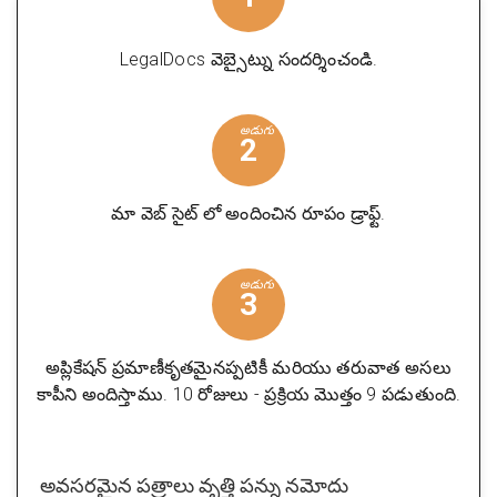
LegalDocs వెబ్సైట్ను సందర్శించండి.
అడుగు
2
మా వెబ్ సైట్ లో అందించిన రూపం డ్రాఫ్ట్.
అడుగు
3
అప్లికేషన్ ప్రమాణీకృతమైనప్పటికీ మరియు తరువాత అసలు
కాపీని అందిస్తాము. 10 రోజులు - ప్రక్రియ మొత్తం 9 పడుతుంది.
అవసరమైన పత్రాలు
వృత్తి పన్ను నమోదు