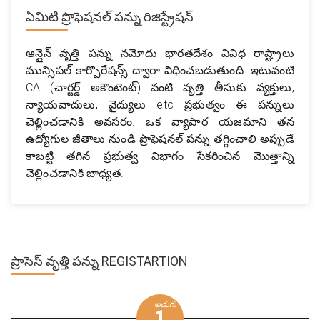
ఏమిటి
ప్రొఫెషనల్ పన్ను రిజిస్ట్రేషన్
ఆన్లైన్ వృత్తి పన్ను నమోదు భారతదేశం వివిధ రాష్ట్రాలు
మున్సిపల్ కార్పొరేషన్స్ ద్వారా విధించబడుతుంది. ఇటువంటి
CA (చార్టర్డ్ అకౌంటెంట్) వంటి వృత్తి తీసుకు వ్యక్తులు,
న్యాయవాదులు, వైద్యులు etc ప్రభుత్వం ఈ పన్నులు
చెల్లించడానికి అవసరం. ఒక వ్యాపార యజమాని తన
ఉద్యోగుల జీతాలు నుండి ప్రొఫెషనల్ పన్ను తగ్గించాలి అప్పుడే
కాబట్టి తగిన ప్రభుత్వ విభాగం సేకరించిన మొత్తాన్ని
చెల్లించడానికి బాధ్యత.
ప్రాసెస్
వృత్తి పన్ను REGISTARTION
అడుగు
1