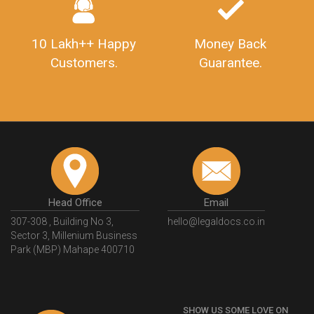
10 Lakh++ Happy
Money Back
Customers.
Guarantee.
Head Office
Email
307-308 , Building No 3,
hello@legaldocs.co.in
Sector 3, Millenium Business
Park (MBP) Mahape 400710
SHOW US SOME LOVE ON