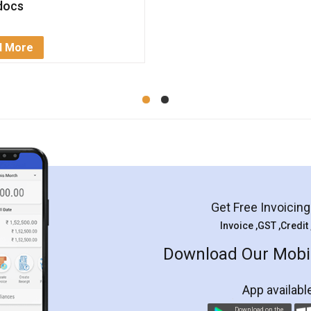
docs
d More
Get Free Invoicin
Invoice ,GST ,Credit
Download Our Mobil
App availabl
Download on the