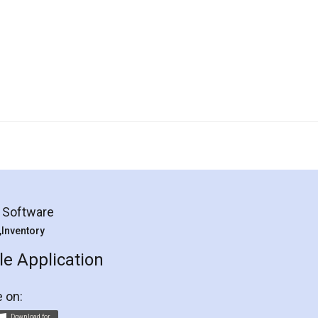
g Software
 ,Inventory
e Application
e on:
Download for