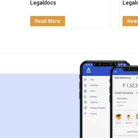
Legaldocs
Legal
Read More
Rea