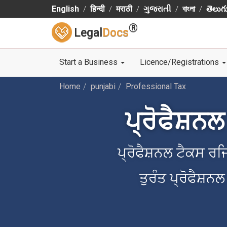
English
हिन्दी
मराठी
ગુજરાતી
বাংলা
తెలుగ
®
Legal
Docs
Start a Business
Licence/Registrations
Home
punjabi
Professional Tax
ਪ੍ਰੋਫੈਸ਼ਨ
ਪ੍ਰੋਫੈਸ਼ਨਲ ਟੈਕਸ 
ਤੁਰੰਤ ਪ੍ਰੋਫੈਸ਼