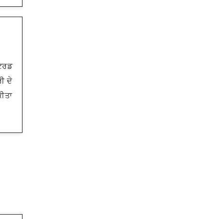
ਰਟਰਡ
ੀ ਦੇ
ਕੀਤਾ