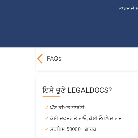
ਭਾਰਤ ਦੇ ਸ
ption from PT
FAQs
ਇਸੇ ਚੁਣੋ
LEGALDOCS?
ਘੱਟ ਕੀਮਤ ਗਾਰੰਟੀ
ਕੋਈ ਦਫਤਰ ਤੇ ਜਾਓ, ਕੋਈ ਓਹਲੇ ਲਾਗਤ
ਸਰਵਿਸ 50000+ ਗਾਹਕ