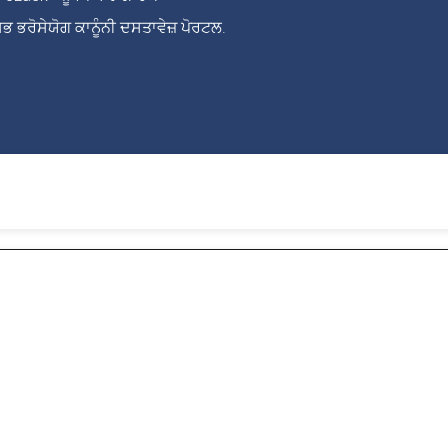
ਭ ਭਰੋਸੇਯੋਗ ਕਾਨੂੰਨੀ ਦਸਤਾਵੇਜ਼ ਪੋਰਟਲ.