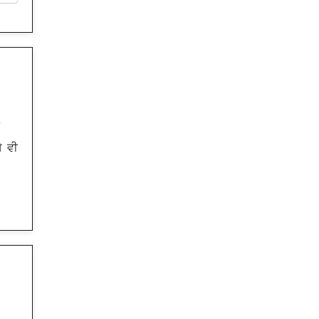
.
ੇ ਵੀ