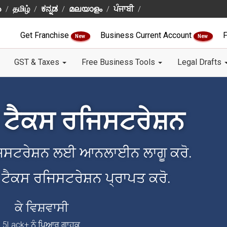
ు
தமிழ்
ಕನ್ನಡ
മലയാളം
ਪੰਜਾਬੀ
Get Franchise
Business Current Account
F
New
New
GST & Taxes
Free Business Tools
Legal Drafts
ਲ ਟੈਕਸ ਰਜਿਸਟਰੇਸ਼ਨ
ਰਜਿਸਟਰੇਸ਼ਨ ਲਈ ਆਨਲਾਈਨ ਲਾਗੂ ਕਰੋ.
ਨਲ ਟੈਕਸ ਰਜਿਸਟਰੇਸ਼ਨ ਪ੍ਰਾਪਤ ਕਰੋ.
ਕੇ ਵਿਸ਼ਵਾਸੀ
5Lack+ ਨੂੰ ਪਿਆਰ ਗਾਹਕ