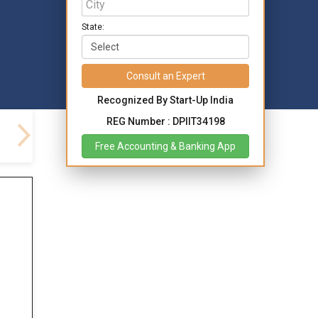
State:
Consult an Expert
Recognized By Start-Up India
REG Number : DPIIT34198
Free Accounting & Banking App