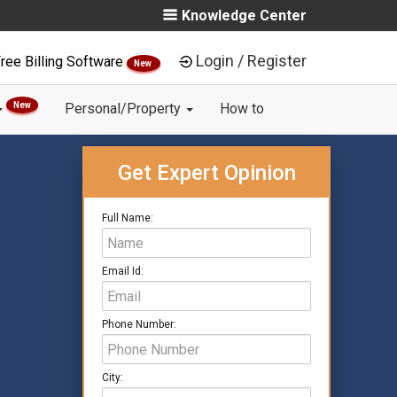
Knowledge Center
Login / Register
ree Billing Software
New
New
Personal/Property
How to
Get Expert Opinion
Full Name:
Email Id:
Phone Number:
City: