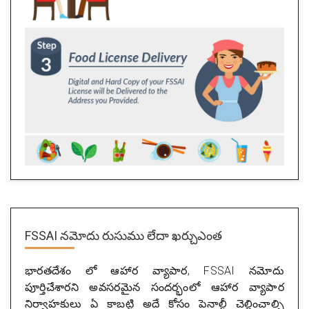
FSSAI నమోదు రుసుము లేదా ఖర్చుఎంత
భారతదేశం లో ఆహార వ్యాపార, FSSAI నమోదు
పూర్తిచేశారని అవసరమైన సందర్భంలో ఆహార వ్యాపార
నిర్వాహకులు ఏ కాబట్టి అదే కోసం పెనాల్టీ చెల్లించాల్సి