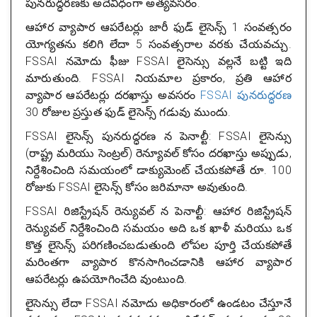
పునరుద్ధరణకు అదేవిధంగా అత్యవసరం.
ఆహార వ్యాపార ఆపరేటర్లు జారీ ఫుడ్ లైసెన్స్ 1 సంవత్సరం
యోగ్యతను కలిగి లేదా 5 సంవత్సరాల వరకు చేయవచ్చు.
FSSAI నమోదు ఫీజు FSSAI లైసెన్సు వల్లనే బట్టి ఇది
మారుతుంది. FSSAI నియమాల ప్రకారం, ప్రతి ఆహార
వ్యాపార ఆపరేటర్లు దరఖాస్తు అవసరం
FSSAI పునరుద్ధరణ
30 రోజుల ప్రస్తుత ఫుడ్ లైసెన్స్ గడువు ముందు.
FSSAI లైసెన్స్ పునరుద్ధరణ న పెనాల్టీ: FSSAI లైసెన్సు
(రాష్ట్ర మరియు సెంట్రల్) రెన్యూవల్ కోసం దరఖాస్తు అప్పుడు,
నిర్దేశించింది సమయంలో డాక్యుమెంట్ చేయకపోతే రూ. 100
రోజుకు FSSAI లైసెన్స్ కోసం జరిమానా అవుతుంది.
FSSAI రిజిస్ట్రేషన్ రెన్యువల్ న పెనాల్టీ: ఆహార రిజిస్ట్రేషన్
రెన్యువల్ నిర్దేశించింది సమయం అది ఒక ఖాళీ మరియు ఒక
కొత్త లైసెన్స్ పరిగణించబడుతుంది లోపల పూర్తి చేయకపోతే
మరింతగా వ్యాపార కొనసాగించడానికి ఆహార వ్యాపార
ఆపరేటర్లు ఉపయోగించేది వుంటుంది.
లైసెన్సు లేదా FSSAI నమోదు అధికారంలో ఉండటం చేస్తూనే