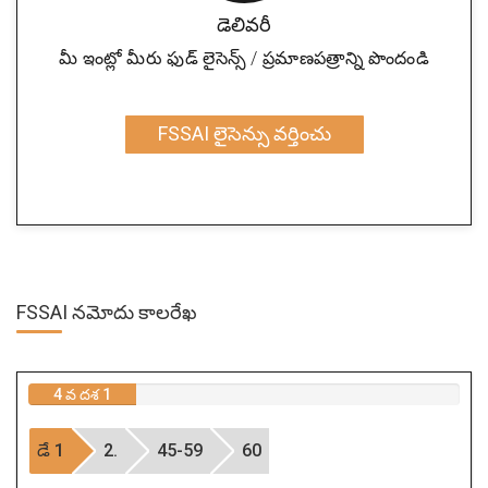
డెలివరీ
మీ ఇంట్లో మీరు ఫుడ్ లైసెన్స్ / ప్రమాణపత్రాన్ని పొందండి
FSSAI లైసెన్సు వర్తించు
FSSAI నమోదు కాలరేఖ
4 వ దశ 1
డే 1
2.
45-59
60