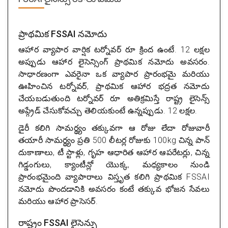
ప్రాథమిక FSSAI నమోదు
ఆహార వ్యాపార వార్షిక టర్నోవర్ రూ క్రింద ఉంటే. 12 లక్షల
అప్పుడు ఆహార లైసెన్సింగ్ ప్రాథమిక నమోదు అవసరం.
సాధారణంగా ఎవరైనా ఒక వ్యాపార ప్రారంభమై మరియు
ఊహించిన టర్నోవర్, ప్రాథమిక ఆహార భద్రత నమోదు
చేయబడుతుంది టర్నోవర్ రూ అతిక్రమిస్తే రాష్ట్ర లైసెన్స్
అప్గ్రేడ్ చేసుకోవచ్చు తెలియకుంటే ఉన్నప్పుడు. 12 లక్షల.
డైరీ కలిగి సామర్థ్యం తక్కువగా ఆ రోజు లేదా రోజువారీ
తయారీ సామర్థ్యం ప్రతి 500 లీటర్ల రోజుకు 100kg చిన్న పాన్
దుకాణాలు, టీ స్టాళ్లు, గృహ ఆధారిత ఆహార ఆపరేటర్లు, చిన్న
గిడ్డంగులు, క్యాంటీన్లో యొక్క, మధ్యకాలం నుండి
ప్రారంభమైంది వ్యాపారాలు విస్తృత కలిగి ప్రాథమిక FSSAI
నమోదు పొందడానికి అవసరం కంటే తక్కువ భోజన సేవలు
మరియు ఆహార ప్రాసెసర్.
రాష్ట్రం FSSAI లైసెన్సు