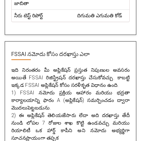
జాబితా
నీరు టెస్ట్ రిపోర్ట్
దిగుమతి ఎగుమతి కోడ్
FSSAI నమోదు కోసం దరఖాస్తు ఎలా
ఇది నిరంతరం మీ అప్లికేషన్ ప్రస్తుత నిపుణుల అవసరం
అయితే FSSAI రిజిస్ట్రేషన్ దరఖాస్తు చేసుకోవచ్చు. కాబట్టి
ఇక్కడ FSSAI అప్లికేషన్ కోసం సరళీకృత విధానం ఉంది.
1) FSSAI నమోదు ప్రక్రియ ఆహారం మరియు భద్రతా
కార్యాలయాన్ని ఫారం A (అప్లికేషన్) సమర్పించడం ద్వారా
మొదలుపెట్టబడును.
2) ఈ అప్లికేషన్ తెలియజేసారు లేదా అది దరఖాస్తు తేదీ
నుండి లోపల 7 రోజుల శాఖ కొట్టి ఉండవచ్చు మరియు
రియాలిటీ ఒక హార్డ్ కాపీని అని నమోదు అభ్యర్థిగా
సూచనప్రాయంగా తప్పక