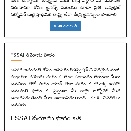
కలిగి ఉన్నాయి, అప్పుడు మీరు కేంద్ర వెళ్లాలి మీ నమోదిత
చిరునామా కోసం లైసెన్స్ మరియు కూడా ప్రతి అవుట్లెట్
టర్నోవర్ బట్టి ప్రాథమిక రాష్ట్ర లేదా కేంద్ర లైసెన్సుల పొందాలి.
ఇంకా చదవండి
FSSAI నమోదు ఫారం
ఆహార అనుమతి కోసం అవసరం రిజిస్ట్రేషన్ ఏ విధమైన వంటి,
సాధారణ నమోదు ఫారం A లేదా సంబంధం లేకుండా మీరు
అవసరం లేదో ఫారం యాన్ లేదా ఫారం B యొక్క ఆహార
అనుమతి ఫారం B. ప్రస్తుతం మీ వార్షిక టర్నోవర్ మీద
ఆధారపడుతుంది మీద ఆధారపడుతుంది FSSAI నివేదికలు
అవసరం.
FSSAI నమోదు ఫారం ఒక