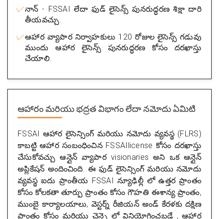
నాన్ - FSSAI లేదా ఫుడ్ లైసెన్స్ పునరుద్ధరణ శిక్షా దారి
తీయవచ్చు.
ఆహార వ్యాపార నిర్వాహకులు 120 రోజుల లైసెన్స్ గడువు
ముందు ఆహార లైసెన్స్ పునరుద్ధరణ కోసం దరఖాస్తు
చేయాలి.
ఆహారం మరియు భద్రత విభాగం లేదా నమోదు ఏమిటి
FSSAI ఆహార లైసెన్సింగ్ మరియు నమోదు వ్యవస్థ (FLRS)
కాబట్టి ఆహార సంబంధించిన FSSAIlicense కోసం దరఖాస్తు
చేసుకోవచ్చు ఆన్లైన్ వ్యాపార visionaries అని ఒక ఆన్లైన్
అప్లికేషన్ అందించింది. ఈ ఫుడ్ లైసెన్సింగ్ మరియు నమోదు
వ్యవస్థ ఐదు ప్రాంతీయ FSSAI న్యూఢిల్లీ లో ఉత్తర ప్రాంతం
కోసం కోలకతా తూర్పు ప్రాంతం కోసం గౌహతి ఈశాన్య ప్రాంతం,
ముంబై కార్యాలయాలు, వెస్టర్న్ రీజియన్ అండ్ కేరళకు దక్షిణ
ప్రాంతం కోసం మరియు చెన్నై లో వినియోగించబడే , ఆహార