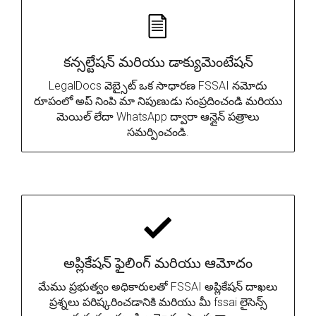
కన్సల్టేషన్ మరియు డాక్యుమెంటేషన్
LegalDocs వెబ్సైట్ ఒక సాధారణ FSSAI నమోదు
రూపంలో అప్ నింపి మా నిపుణుడు సంప్రదించండి మరియు
మెయిల్ లేదా WhatsApp ద్వారా ఆన్లైన్ పత్రాలు
సమర్పించండి.
అప్లికేషన్ ఫైలింగ్ మరియు ఆమోదం
మేము ప్రభుత్వం అధికారులతో FSSAI అప్లికేషన్ దాఖలు
ప్రశ్నలు పరిష్కరించడానికి మరియు మీ fssai లైసెన్స్