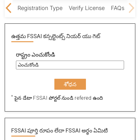
ation
Registration Type
Verify License
FAQs
ఉత్తమ FSSAI కన్సల్టెంట్స్ నియర్ యు గెట్
రాష్ట్రం ఎంచుకోండి
శోధన
*
పైన డేటా FSSAI పోర్టల్ నుండి refered ఉంది
FSSAI పూర్తి రూపం లేదా FSSAI అర్థం ఏమిటి