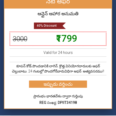
నేటి ఆఫర్
ఆన్లైన్ ఆహార అనుమతి
40% Discount
₹1799
₹3000
Valid for 24 hours
కూపన్ కోడ్ పొందడానికి లాగిన్. క్రొత్త వినియోగదారులకు ఆఫర్
చెల్లుబాటు. 24 గంటల్లో పొందగోరేవారువిధిగా ఆఫర్. అత్యవసరము!!
ఇప్పుడు వర్తించు
ప్రారంభం భారతదేశం ద్వారా గుర్తింపు
REG సంఖ్య: DPIIT34198