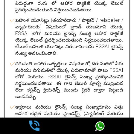
విరుద్ధంగా రంగు లో ఆహార ప్యాకేజీ యొక్క లేబుల్
ప్రదర్శించబడుతుంది నిర్ణయించబడతాయి.
బహుళ యూనిట్లు (తయారీదారు / ప్యాకర్ / relabeller /
వ్యాపారులకు) విషయంలో బ్రాండ్ యజమాని యొక్క
FSSAI లోగో మరియు లైసెన్స్ సంఖ్య ఆహార ప్యాకేజీ
యొక్క లేబుల్ ప్రదర్శించబడుతుంది నిర్ణయించబడతాయి.
లేబుల్ బహుళ యూనిట్లు చిరునామాలను FSSAI లైసెన్స్
సంఖ్య అవలంభించాలి.
దిగుమతి ఆహార ఉత్పత్తులు విషయంలో, దిగుమతిలో పేరు
మరియు దిగుమతిలో యొక్క చిరునామాతో పాటు FSSAI
లోగో మరియు FSSAI లైసెన్స్ సంఖ్య ప్రదర్శించడానికి
నిర్ణయించబడతాయి. ఈ గాని లేబుల్ పూర్వ ముద్రించిన
లేదా కస్టమ్స్ క్లియరెన్స్ ముందు స్టికర్ ద్వారా పెట్టబడి
ఉండవచ్చు.
అక్షరాలు మరియు లైసెన్స్ సంఖ్య సంఖ్యారూపం ఎత్తు
ఆహార భద్రత మరియు స్టాండర్డ్స్ (ప్యాకేజింగ్ మరియు
లేబులింగ్) రెగ్యులేషన్, 2011 2.3.3 వలె సూచించిన
ఉండాలి.