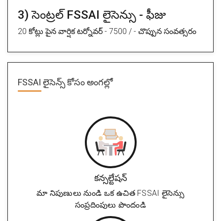
3) సెంట్రల్ FSSAI లైసెన్సు - ఫీజు
20 కోట్లు పైన వార్షిక టర్నోవర్ - 7500 / - చొప్పున సంవత్సరం
FSSAI లైసెన్స్ కోసం అంగల్లో
కన్సల్టేషన్
మా నిపుణులు నుండి ఒక ఉచిత FSSAI లైసెన్సు
సంప్రదింపులు పొందండి