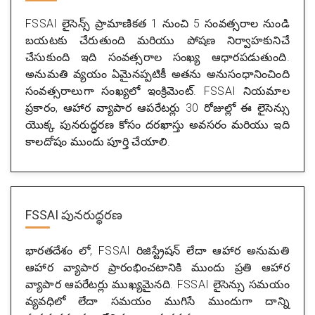
FSSAI లైసెన్స్ ప్రామాణికత 1 నుంచి 5 సంవత్సరాల నుండి
బయటకు చేరుతుంది మరియు పోషణ నిర్వాహకునిచే
చేసుకుంది ఇది సంవత్సరాల సంఖ్య ఆధారపడుతుంది.
అనుమతి వ్యయం ఏమైనప్పటికీ అతను అనుసంధానించింది
సంవత్సరాలుగా సంఖ్యలో ఇంక్రిమెంట్. FSSAI నియమాల
ప్రకారం, ఆహార వ్యాపార ఆపరేటర్లు 30 రోజుల్లో ఈ లైసెన్సు
యొక్క పునరుద్ధరణ కోసం దరఖాస్తు అవసరం మరియు ఇది
కాలదోషం ముందు పూర్తి చేయాలి.
FSSAI పునరుద్ధరణ
భారతదేశం లో, FSSAI రిజిస్ట్రేషన్ లేదా ఆహార అనుమతి
ఆహార వ్యాపార ప్రారంభించటానికి ముందు ప్రతి ఆహార
వ్యాపార ఆపరేటర్లు ముఖ్యమైనది. FSSAI లైసెన్సు సమయం
వ్యవధిలో లేదా సమయం ముగిసే ముందుగా దాన్ని