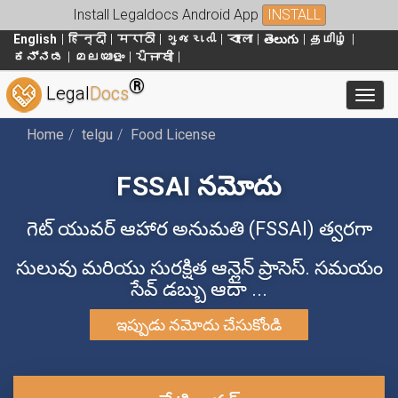
Install Legaldocs Android App
INSTALL
English
हिन्दी
मराठी
ગુજરાતી
বাংলা
తెలుగు
தமிழ்
ಕನ್ನಡ
മലയാളം
ਪੰਜਾਬੀ
®
Legal
Docs
Toggl
Home
telgu
Food License
FSSAI నమోదు
గెట్ యువర్ ఆహార అనుమతి (FSSAI) త్వరగా
సులువు మరియు సురక్షిత ఆన్లైన్ ప్రాసెస్. సమయం
సేవ్ డబ్బు ఆదా ...
ఇప్పుడు నమోదు చేసుకోండి