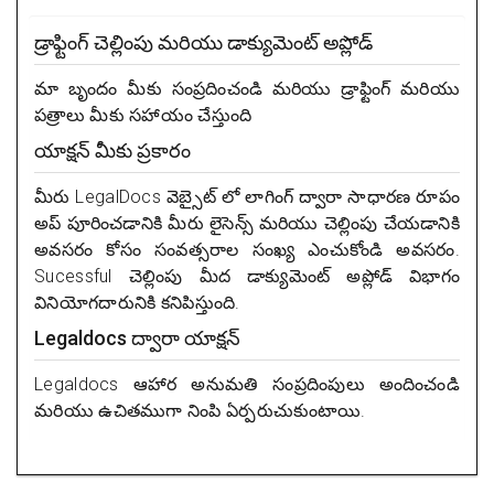
డ్రాఫ్టింగ్ చెల్లింపు మరియు డాక్యుమెంట్ అప్లోడ్
మా బృందం మీకు సంప్రదించండి మరియు డ్రాఫ్టింగ్ మరియు
పత్రాలు మీకు సహాయం చేస్తుంది
యాక్షన్ మీకు ప్రకారం
మీరు LegalDocs వెబ్సైట్ లో లాగింగ్ ద్వారా సాధారణ రూపం
అప్ పూరించడానికి మీరు లైసెన్స్ మరియు చెల్లింపు చేయడానికి
అవసరం కోసం సంవత్సరాల సంఖ్య ఎంచుకోండి అవసరం.
Sucessful చెల్లింపు మీద డాక్యుమెంట్ అప్లోడ్ విభాగం
వినియోగదారునికి కనిపిస్తుంది.
Legaldocs ద్వారా యాక్షన్
Legaldocs ఆహార అనుమతి సంప్రదింపులు అందించండి
మరియు ఉచితముగా నింపి ఏర్పరుచుకుంటాయి.