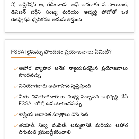
3) అప్లికేషన్ ఆ, గడించాడు ఆఫ్ అవకాశం న పాయింట్,
డివిజన్ భర్తీని సంఖ్య మరియు అభ్యర్థి ఫోటోతో ఒక
రిజిస్ట్రేషన్ ధృవీకరణ అనుమతిస్తుంది.
FSSAI లైసెన్సు పొందడం ప్రయోజనాలు ఏమిటి?
ఆహార వ్యాపార అనేక న్యాయపరమైన ప్రయోజనాలు
పొందవచ్చు
వినియోగదారు అవగాహన సృష్టిస్తుంది
మీరు వినియోగదారులు మధ్య సద్భావన అభివృద్ధి చేసే
FSSAI లోగో, ఉపయోగించవచ్చు.
శాస్త్రీయ ఆధారిత సూత్రాలు డౌన్ సెట్
తయారీ, నిల్వ, పంపిణీ, అమ్మకానికి మరియు ఆహార
దిగుమతి క్రమబద్ధీకరించాలి