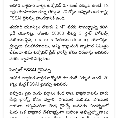
ఆహార వ్యాపార వార్షిక టర్నోవర్ రూ కంటే ఎక్కువ ఉంటే. 12
లక్షల రూపాయల కన్నా తక్కువ. 20 కోట్లు అప్పుడు ఒక రాష్ట్ర
FSSAI లైసెన్సు పొందడానికి ఉంది.
తయారీ యూనిట్లు రోజుకు 2 MT వరకు సామర్థ్యాన్ని కలిగి,
డైరీ యూనిట్లు రోజుకు 50000 లీటర్ల 3 స్టార్ హోటల్స్
మరియు పైన, repackers మరియు relebelling యూనిట్లు,
క్లబ్బులు ఫలహారశాలలు, అన్ని క్యాటరింగ్ వ్యాపార నిమిత్తం
లేకుండా తమ టర్నోవర్ స్టేట్ లైసెన్స్ కోసం దరఖాస్తు అవసరం
వరకు వ్యాపార నిర్వహణ.
సెంట్రల్ FSSAI లైసెన్సు
ఆహార వ్యాపార వార్షిక టర్నోవర్ రూ కంటే ఎక్కువ ఉంటే. 20
కోట్లు కేంద్ర FSSAI లైసెన్సు అవసరం.
ఇప్పుడు పైన రెండు వర్గాలు కింద రాని, వ్యాపారాలను వారు
కేంద్ర లైసెన్స్ కోసం వెళ్లాలి, దిగుమతి మరియు ఎగుమతి
దారులు తప్పనిసరిగా, కేంద్ర లైసెన్స్ అవసరం సందర్భంలో
మీరు ఒక వ్యాపార దేశవ్యాప్తంగా బహుళ అవుట్లెట్స్తోపాటు