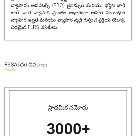
వ్యాపారం ఆపరేటర్స్ (FBO) లైసెన్సుల మరియు భర్తీని జారీ
జారీ. వారి వ్యాపార ప్రాంతం ఆధారంగా ఆహార సంబంధిత
వ్యాపార అర్హత మరియు వ్యాపార వ్యక్తి గుర్తించ ప్రక్రియ యొక్క
విధమైన FLRS తనిఖీలు.
FSSAI ధర వివరాలు
ప్రాధమిక నమోదు
3000+