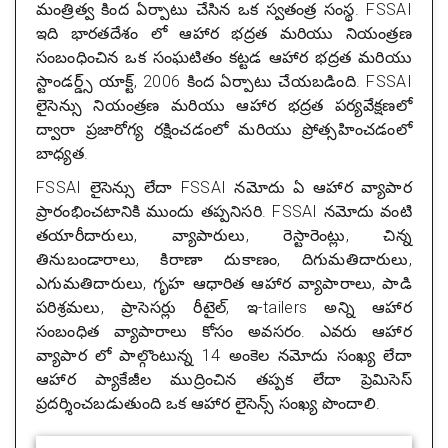
మంత్రిత్వ కింద ఏర్పాటు చేసిన ఒక స్వతంత్ర సంస్థ. FSSAI
ఇది భారతదేశం లో ఆహార భద్రత మరియు నియంత్రణ
సంబంధించిన ఒక సంఘటితం కట్టడ ఆహార భద్రత మరియు
స్టాండర్డ్స్ యాక్ట్, 2006 కింద ఏర్పాటు చేయబడింది. FSSAI
లైసెన్సు నియంత్రణ మరియు ఆహార భద్రత పర్యవేక్షణలో
ద్వారా ప్రజారోగ్య రక్షించడంలో మరియు ప్రోత్సహించడంలో
బాధ్యత.
FSSAI లైసెన్సు లేదా FSSAI నమోదు ఏ ఆహార వ్యాపార
ప్రారంభించటానికి ముందు తప్పనిసరి. FSSAI నమోదు వంటి
తయారీదారులు, వ్యాపారులు, రెస్టారెంట్లు, చిన్న
తినుబండారాలు, కిరాణా దుకాణం, దిగుమతిదారులు,
ఎగుమతిదారులు, గృహ ఆధారిత ఆహార వ్యాపారాలు, పాడి
పరిశ్రమలు, ప్రాసెసర్లు రీటైల్, ఇ-tailers అన్ని ఆహార
సంబంధిత వ్యాపారాలు కోసం అవసరం. ఎవరు ఆహార
వ్యాపార లో పాల్గొంటున్న 14 అంకెల నమోదు సంఖ్య లేదా
ఆహార ప్యాకేజీల ముద్రించిన తప్పక లేదా ప్రెమిసెస్
ప్రదర్శించబడుతుంది ఒక ఆహార లైసెన్స్ సంఖ్య పొందాలి.