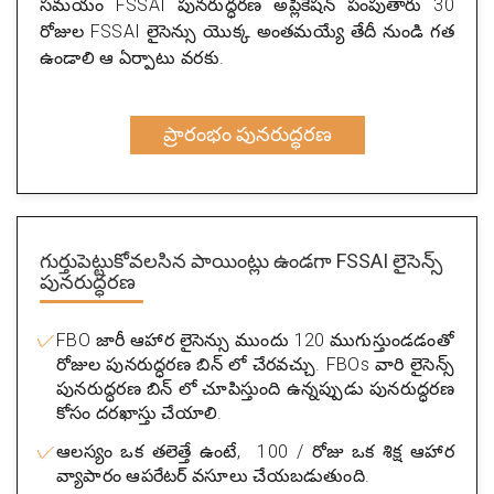
సమయం FSSAI పునరుద్ధరణ అప్లికేషన్ పంపుతారు 30
రోజుల FSSAI లైసెన్సు యొక్క అంతమయ్యే తేదీ నుండి గత
ఉండాలి ఆ ఏర్పాటు వరకు.
ప్రారంభం పునరుద్ధరణ
గుర్తుపెట్టుకోవలసిన పాయింట్లు ఉండగా FSSAI లైసెన్స్
పునరుద్ధరణ
FBO జారీ ఆహార లైసెన్సు ముందు 120 ముగుస్తుండడంతో
రోజుల పునరుద్ధరణ బిన్ లో చేరవచ్చు. FBOs వారి లైసెన్స్
పునరుద్ధరణ బిన్ లో చూపిస్తుంది ఉన్నప్పుడు పునరుద్ధరణ
కోసం దరఖాస్తు చేయాలి.
ఆలస్యం ఒక తలెత్తే ఉంటే, ₹ 100 / రోజు ఒక శిక్ష ఆహార
వ్యాపారం ఆపరేటర్ వసూలు చేయబడుతుంది.