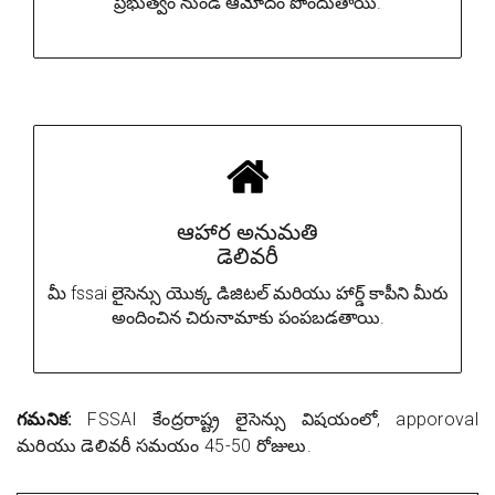
ప్రభుత్వం నుండి ఆమోదం పొందుతాయి.
ఆహార అనుమతి
డెలివరీ
మీ fssai లైసెన్సు యొక్క డిజిటల్ మరియు హార్డ్ కాపీని మీరు
అందించిన చిరునామాకు పంపబడతాయి.
గమనిక:
FSSAI కేంద్రరాష్ట్ర లైసెన్సు విషయంలో, apporoval
మరియు డెలివరీ సమయం 45-50 రోజులు.