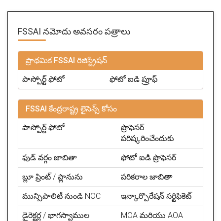
FSSAI నమోదు అవసరం పత్రాలు
ప్రాథమిక FSSAI రిజిస్ట్రేషన్
పాస్పోర్ట్ ఫోటో
ఫోటో ఐడి ప్రూఫ్
FSSAI కేంద్రరాష్ట్ర లైసెన్స్ కోసం
పాస్పోర్ట్ ఫోటో
ప్రొఫెసర్
పరిష్కరించేందుకు
ఫుడ్ వర్గం జాబితా
ఫోటో ఐడి ప్రొఫెసర్
బ్లూ ప్రింట్ / ప్లానును
పరికరాల జాబితా
మున్సిపాలిటీ నుండి NOC
ఇన్కార్పొరేషన్ సర్టిఫికెట్
డైరెక్టర్ల / భాగస్వాముల
MOA మరియు AOA