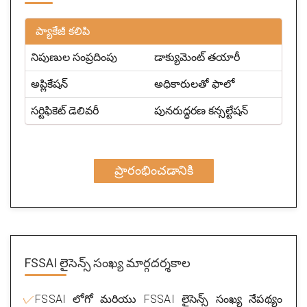
ప్యాకేజీ కలిపి
నిపుణుల సంప్రదింపు
డాక్యుమెంట్ తయారీ
అప్లికేషన్
అధికారులతో ఫాలో
సర్టిఫికెట్ డెలివరీ
పునరుద్ధరణ కన్సల్టేషన్
ప్రారంభించడానికి
FSSAI లైసెన్స్ సంఖ్య మార్గదర్శకాల
FSSAI లోగో మరియు FSSAI లైసెన్స్ సంఖ్య నేపథ్యం