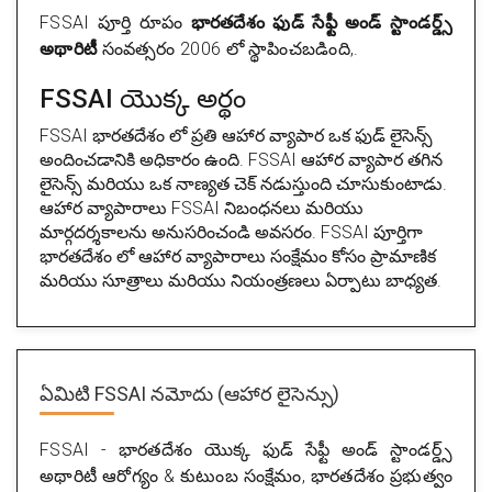
FSSAI పూర్తి రూపం
భారతదేశం ఫుడ్ సేఫ్టీ అండ్ స్టాండర్డ్స్
అథారిటీ
సంవత్సరం 2006 లో స్థాపించబడింది,.
FSSAI యొక్క అర్థం
FSSAI భారతదేశం లో ప్రతి ఆహార వ్యాపార ఒక ఫుడ్ లైసెన్స్
అందించడానికి అధికారం ఉంది. FSSAI ఆహార వ్యాపార తగిన
లైసెన్స్ మరియు ఒక నాణ్యత చెక్ నడుస్తుంది చూసుకుంటాడు.
ఆహార వ్యాపారాలు FSSAI నిబంధనలు మరియు
మార్గదర్శకాలను అనుసరించండి అవసరం. FSSAI పూర్తిగా
భారతదేశం లో ఆహార వ్యాపారాలు సంక్షేమం కోసం ప్రామాణిక
మరియు సూత్రాలు మరియు నియంత్రణలు ఏర్పాటు బాధ్యత.
ఏమిటి FSSAI నమోదు (ఆహార లైసెన్సు)
FSSAI - భారతదేశం యొక్క ఫుడ్ సేఫ్టీ అండ్ స్టాండర్డ్స్
అథారిటీ ఆరోగ్యం & కుటుంబ సంక్షేమం, భారతదేశం ప్రభుత్వం