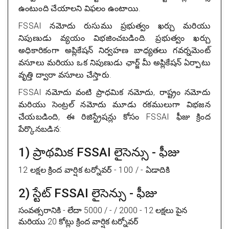
ఉంటుంది చేయాలని విఫలం ఉంటాయి.
FSSAI నమోదు రుసుము ప్రభుత్వం ఖర్చు మరియు
నిపుణుడు వ్యయం విభజించబడింది. ప్రభుత్వం ఖర్చు
అధికారికంగా అప్లికేషన్ నిర్వహణ బాధ్యతలు గవర్నమెంట్
వసూలు మరియు ఒక నిపుణుడు ఛార్జ్ మీ అప్లికేషన్ ఏర్పాటు
వృత్తి ద్వారా వసూలు చేస్తారు.
FSSAI నమోదు వంటి ప్రాధమిక నమోదు, రాష్ట్రం నమోదు
మరియు సెంట్రల్ నమోదు మూడు రకములుగా విభజన
చేయబడింది, ఈ రిజిస్ట్రేషన్లు కోసం FSSAI ఫీజు క్రింద
పేర్కొనబడిన:
1) ప్రాథమిక FSSAI లైసెన్సు - ఫీజు
12 లక్షల క్రింద వార్షిక టర్నోవర్ - 100 / - ఏడాదికి
2) స్టేట్ FSSAI లైసెన్సు - ఫీజు
సంవత్సరానికి - లేదా 5000 / - / 2000 - 12 లక్షలు పైన
మరియు 20 కోట్లు క్రింద వార్షిక టర్నోవర్