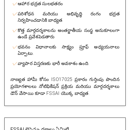
ఆహార భద్రత సులభతరం
పరిశోధన మరియు అభివృద్ధి రంగం భద్రత
నిర్వహించడానికి బాధ్యత.
కొత్త మార్గదర్శకాలను అంతర్జాతీయ సంస్థ అనుకూలంగా
ఉండే ప్రవేశపెడతారు
భవనం విధానాలకు సాక్ష్యం ప్రూఫ్ అధ్యయనాలు
ఏర్పాటు.
వ్యాపార విస్తరణకు భారీ అవకాశం ఉంది.
నాణ్యత హామీ కోసం ISO17025 ప్రకారం గుర్తింపు పొందిన
ప్రయోగశాలలు నోటిఫికేషన్ ప్రక్రియ మరియు మార్గదర్శకాలు
డౌన్ వేసాయి కూడా FSSAI యొక్క బాధ్యత.
FSSAI లైసెన్సు రకాలు ఏమిటి