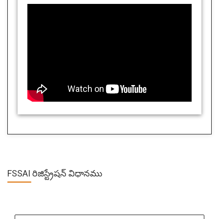
FSSAI రిజిస్ట్రేషన్ విధానము