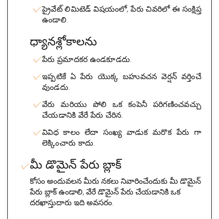
ప్రైవేట్ లిమిటెడ్ విషయంలో, పేరు చివరిలో ఈ సంక్షిప్త
ఉండాలి.
ధ్యానశ్లోకాలను
పేరు ప్రమాదకర ఉండకూడదు.
ఇప్పటికే ఏ పేరు యొక్క బహువచన వెర్షన్ వర్తించే
వుండదు.
వేరు మరియు పోలి ఒక కంపెనీ పరిగణించవచ్చు
చేయడానికి వేరే పేరు చేరిన.
వివిధ కాలం లేదా సంఖ్య వాడుక మరొక పేరు గా
లెక్కించారు కాదు.
మీ డొమైన్ పేరు బ్లాక్
కోసం అందువలన మీరు నకలు నివారించేందుకు మీ డొమైన్
పేరు బ్లాక్ ఉండాలి, వేరే డొమైన్ పేరు చేయడానికి ఒక
దరఖాస్తుదారు ఇది అవసరం.