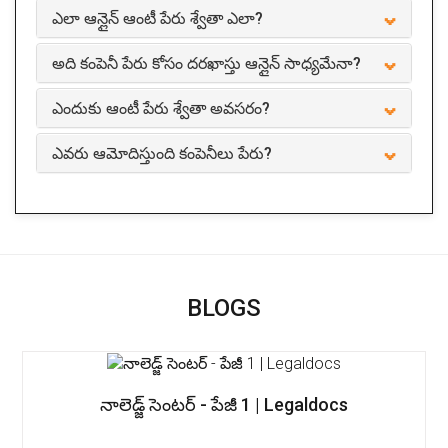
ఎలా ఆన్లైన్ ఆంటీ పేరు శ్వేతా ఎలా?
అది కంపెనీ పేరు కోసం దరఖాస్తు ఆన్లైన్ సాధ్యమేనా?
ఎందుకు ఆంటీ పేరు శ్వేతా అవసరం?
ఎవరు ఆమోదిస్తుంది కంపెనీలు పేరు?
BLOGS
నాలెడ్జ్ సెంటర్ - పేజీ 1 | Legaldocs