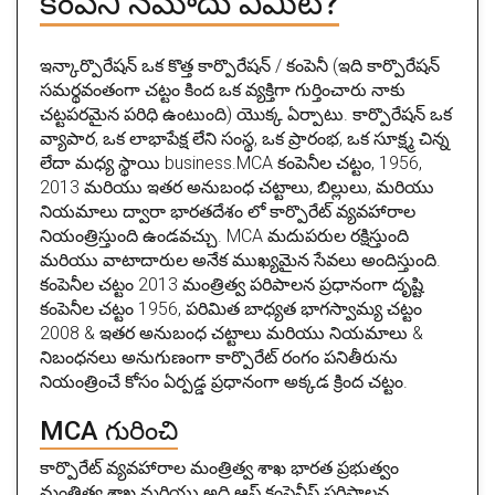
కంపెనీ నమోదు ఏమిటి?
ఇన్కార్పొరేషన్ ఒక కొత్త కార్పొరేషన్ / కంపెనీ (ఇది కార్పొరేషన్
సమర్థవంతంగా చట్టం కింద ఒక వ్యక్తిగా గుర్తించారు నాకు
చట్టపరమైన పరిధి ఉంటుంది) యొక్క ఏర్పాటు. కార్పొరేషన్ ఒక
వ్యాపార, ఒక లాభాపేక్ష లేని సంస్థ, ఒక ప్రారంభ, ఒక సూక్ష్మ చిన్న
లేదా మధ్య స్థాయి business.MCA కంపెనీల చట్టం, 1956,
2013 మరియు ఇతర అనుబంధ చట్టాలు, బిల్లులు, మరియు
నియమాలు ద్వారా భారతదేశం లో కార్పొరేట్ వ్యవహారాల
నియంత్రిస్తుంది ఉండవచ్చు. MCA మదుపరుల రక్షిస్తుంది
మరియు వాటాదారుల అనేక ముఖ్యమైన సేవలు అందిస్తుంది.
కంపెనీల చట్టం 2013 మంత్రిత్వ పరిపాలన ప్రధానంగా దృష్టి
కంపెనీల చట్టం 1956, పరిమిత బాధ్యత భాగస్వామ్య చట్టం
2008 & ఇతర అనుబంధ చట్టాలు మరియు నియమాలు &
నిబంధనలు అనుగుణంగా కార్పొరేట్ రంగం పనితీరును
నియంత్రించే కోసం ఏర్పడ్డ ప్రధానంగా అక్కడ క్రింద చట్టం.
MCA గురించి
కార్పొరేట్ వ్యవహారాల మంత్రిత్వ శాఖ భారత ప్రభుత్వం
మంత్రిత్వ శాఖ మరియు అది ఆఫ్ కంపెనీస్ పరిపాలన