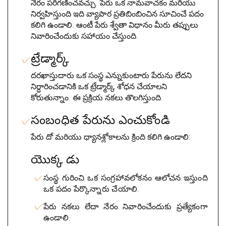
నేరం పరిగణించవచ్చు. పేరు ఒక నామవాచకం మరియు
నిర్వహిస్తుంది ఇది వ్యాపార ప్రతిబింబించిన సూచించే పదం
కలిగి ఉండాలి. ఆంటీ పేరు శ్వేతా విధానం మీరు తప్పులు
నివారించేందుకు సహాయం చేస్తుంది.
ట్రేడ్మార్క్
దరఖాస్తుదారు ఒక సంస్థ ఎన్నుకుంటారు పేరును లేదని
నిర్ధారించడానికి ఒక ట్రేడ్మార్క్ శోధన చేయాలని
కోరుతున్నాం. ఈ ప్రక్రియ నకలు తొలగిస్తుంది.
సంబంధిత పేరును ఎంచుకోండి
పేరు దో మరియు ధ్యానశ్లోకాలను క్రింది కలిగి ఉండాలి:
యొక్క డు
సంస్థ గురించి ఒక సంగ్రహావలోకనం ఆలోచన ఇస్తుంది
ఒక పదం పేర్కొన్నారు చేయాలి.
పేరు నకలు లేదా నేరం నివారించేందుకు ప్రత్యేకంగా
ఉండాలి.