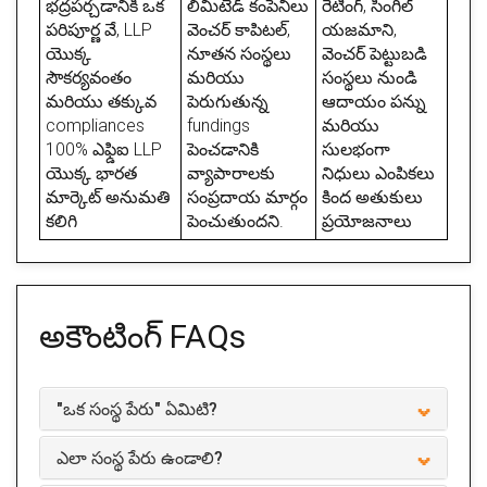
భద్రపర్చడానికి ఒక
లిమిటెడ్ కంపెనీలు
రేటింగ్, సింగిల్
పరిపూర్ణ వే, LLP
వెంచర్ కాపిటల్,
యజమాని,
యొక్క
నూతన సంస్థలు
వెంచర్ పెట్టుబడి
సౌకర్యవంతం
మరియు
సంస్థలు నుండి
మరియు తక్కువ
పెరుగుతున్న
ఆదాయం పన్ను
compliances
fundings
మరియు
100% ఎఫ్డిఐ LLP
పెంచడానికి
సులభంగా
యొక్క భారత
వ్యాపారాలకు
నిధులు ఎంపికలు
మార్కెట్ అనుమతి
సంప్రదాయ మార్గం
కింద అతుకులు
కలిగి
పెంచుతుందని.
ప్రయోజనాలు
అకౌంటింగ్
FAQs
"ఒక సంస్థ పేరు" ఏమిటి?
ఎలా సంస్థ పేరు ఉండాలి?