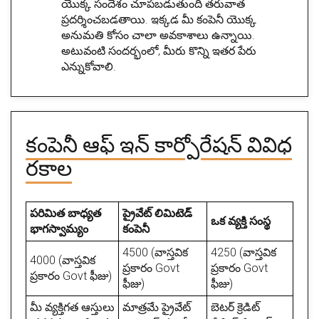
యొక్క సందేశం చూపబడుతుంది తరువాత
ప్రదర్శించబడతాయి. ఇక్కడ మీ కంపెనీ యొక్క
అనుమతి కోసం చాలా అవకాశాలు ఉన్నాయి.
అటువంటి సందర్భంలో, మీరు కొన్ని ఇతర పేరు
ఎన్నుకోవాలి.
కంపెనీ ఆఫ్ ఇన్ కార్పోరేషన్ వివిధ
రకాల
పరిమిత బాధ్యత
ప్రైవేట్ లిమిటెడ్
ఒక వ్యక్తి సంస్థ
భాగస్వామ్యం
కంపెనీ
4500 (వాస్తవిక
4250 (వాస్తవిక
4000 (వాస్తవిక
ప్రకారం Govt
ప్రకారం Govt
ప్రకారం Govt ఫీజు)
ఫీజు)
ఫీజు)
మీ వ్యక్తిగత ఆస్తులు
మాత్రమే ప్రైవేట్
బెటర్ క్రెడిట్