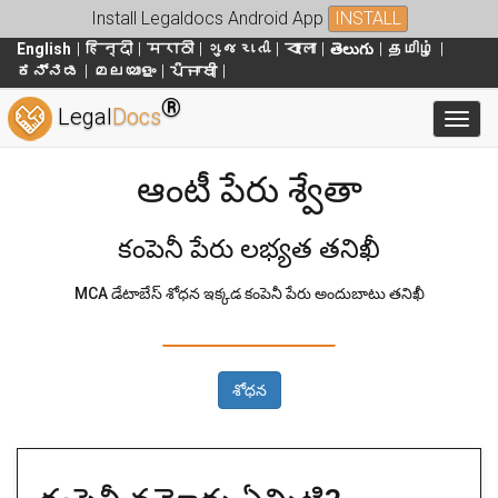
Install Legaldocs Android App
INSTALL
English
हिन्दी
मराठी
ગુજરાતી
বাংলা
తెలుగు
தமிழ்
ಕನ್ನಡ
മലയാളം
ਪੰਜਾਬੀ
®
Legal
Docs
Toggl
ఆంటీ పేరు శ్వేతా
కంపెనీ పేరు లభ్యత తనిఖీ
MCA డేటాబేస్ శోధన ఇక్కడ కంపెనీ పేరు అందుబాటు తనిఖీ
శోధన