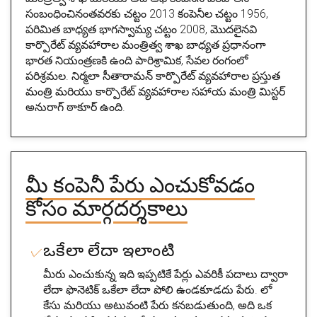
సంబంధించినంతవరకు చట్టం 2013 కంపెనీల చట్టం 1956,
పరిమిత బాధ్యత భాగస్వామ్య చట్టం 2008, మొదలైనవి
కార్పొరేట్ వ్యవహారాల మంత్రిత్వ శాఖ బాధ్యత ప్రధానంగా
భారత నియంత్రణకి ఉంది పారిశ్రామిక, సేవల రంగంలో
పరిశ్రమల. నిర్మలా సీతారామన్ కార్పొరేట్ వ్యవహారాల ప్రస్తుత
మంత్రి మరియు కార్పొరేట్ వ్యవహారాల సహాయ మంత్రి మిస్టర్
అనురాగ్ ఠాకూర్ ఉంది.
మీ కంపెనీ పేరు ఎంచుకోవడం
కోసం మార్గదర్శకాలు
ఒకేలా లేదా ఇలాంటి
మీరు ఎంచుకున్న ఇది ఇప్పటికే పేర్లు ఎవరికీ పదాలు ద్వారా
లేదా ఫొనెటిక్ ఒకేలా లేదా పోలి ఉండకూడదు పేరు. లో
కేసు మరియు అటువంటి పేరు కనబడుతుంది, అది ఒక