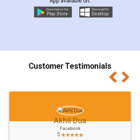
App available on:
Download on the
Download for
Play Store
Desktop
Customer Testimonials
Akhil Dua
Facebook
5