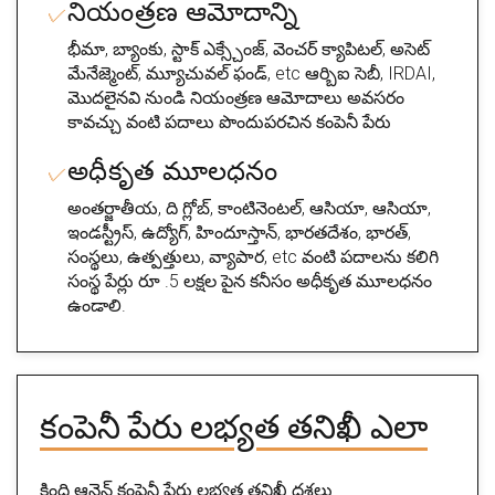
నియంత్రణ ఆమోదాన్ని
భీమా, బ్యాంకు, స్టాక్ ఎక్స్చేంజ్, వెంచర్ క్యాపిటల్, అసెట్
మేనేజ్మెంట్, మ్యూచువల్ ఫండ్, etc ఆర్బిఐ సెబీ, IRDAI,
మొదలైనవి నుండి నియంత్రణ ఆమోదాలు అవసరం
కావచ్చు వంటి పదాలు పొందుపరచిన కంపెనీ పేరు
అధీకృత మూలధనం
అంతర్జాతీయ, ది గ్లోబ్, కాంటినెంటల్, ఆసియా, ఆసియా,
ఇండస్ట్రీస్, ఉద్యోగ్, హిందూస్తాన్, భారతదేశం, భారత్,
సంస్థలు, ఉత్పత్తులు, వ్యాపార, etc వంటి పదాలను కలిగి
సంస్థ పేర్లు రూ .5 లక్షల పైన కనీసం అధీకృత మూలధనం
ఉండాలి.
కంపెనీ పేరు లభ్యత తనిఖీ ఎలా
క్రింది ఆన్లైన్ కంపెనీ పేరు లభ్యత తనిఖీ దశలు