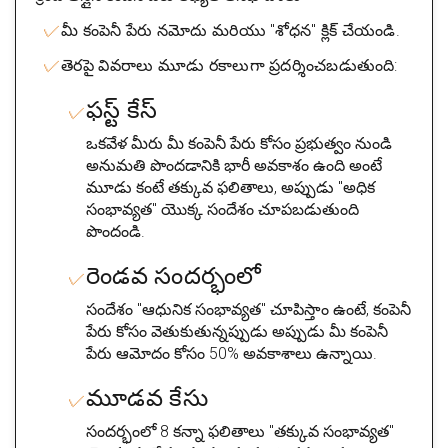
మీ కంపెనీ పేరు నమోదు మరియు "శోధన" క్లిక్ చేయండి.
తెరపై వివరాలు మూడు రకాలుగా ప్రదర్శించబడుతుంది:
ఫస్ట్ కేస్
ఒకవేళ మీరు మీ కంపెనీ పేరు కోసం ప్రభుత్వం నుండి
అనుమతి పొందడానికి భారీ అవకాశం ఉంది అంటే
మూడు కంటే తక్కువ ఫలితాలు, అప్పుడు "అధిక
సంభావ్యత" యొక్క సందేశం చూపబడుతుంది
పొందండి.
రెండవ సందర్భంలో
సందేశం "ఆధునిక సంభావ్యత" చూపిస్తాం ఉంటే, కంపెనీ
పేరు కోసం వెతుకుతున్నప్పుడు అప్పుడు మీ కంపెనీ
పేరు ఆమోదం కోసం 50% అవకాశాలు ఉన్నాయి.
మూడవ కేసు
సందర్భంలో 8 కన్నా ఫలితాలు "తక్కువ సంభావ్యత"