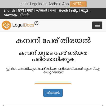
Install Legaldocs Android App
INSTALL
English
हिन्दी
मराठी
ગુજરાતી
বাংলা
తెలుగు
தமிழ்
ಕನ್ನಡ
മലയാളം
ਪੰਜਾਬੀ
®
Legal
Docs
Toggl
കമ്പനി പേര് തിരയൽ
കമ്പനിയുടെ പേര് ലഭ്യത
പരിശോധിക്കുക
ഇവിടെ കമ്പനിയുടെ പേര് ലഭ്യത പരിശോധിക്കാൻ എം.സി.എ
ഡേറ്റാബേസ്
തിരയൽ