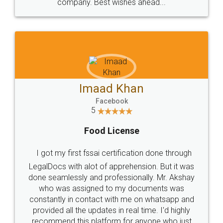
completion. Thanks for the service.
Mohit Koul
Facebook
5
Rental Agreement
LegalDocs is an excellent and professional
online service which helps you step by step in
most of the day to day legal document
preparation and registration. They helped me in
preparing my Rental Agreement as a Tenant at
the comfort of my home and even did a second
visit to my Landlord who lives in different city, thus
eliminating the inconvenience of visiting me just