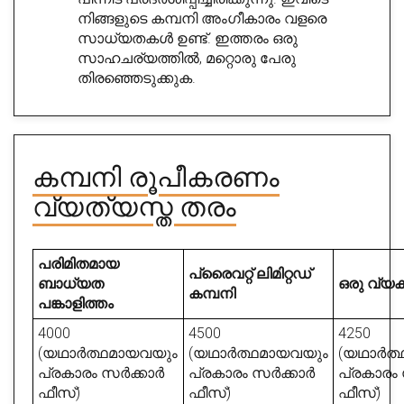
നിങ്ങളുടെ കമ്പനി അംഗീകാരം വളരെ
സാധ്യതകൾ ഉണ്ട്. ഇത്തരം ഒരു
സാഹചര്യത്തിൽ, മറ്റൊരു പേരു
തിരഞ്ഞെടുക്കുക.
കമ്പനി രൂപീകരണം
വ്യത്യസ്ത തരം
പരിമിതമായ
പ്രൈവറ്റ് ലിമിറ്റഡ്
ബാധ്യത
ഒരു വ്യക
കമ്പനി
പങ്കാളിത്തം
4000
4500
4250
(യഥാർത്ഥമായവയും
(യഥാർത്ഥമായവയും
(യഥാർത്
പ്രകാരം സർക്കാർ
പ്രകാരം സർക്കാർ
പ്രകാരം
ഫീസ്)
ഫീസ്)
ഫീസ്)