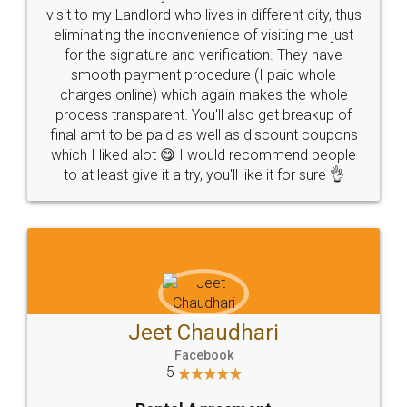
SHOW US SOME LOVE ON
SOCIAL MEDIA
Call us at
+91 9022-1199-22
© 2022 - All Rights with legaldocs
Sitemap
Shipping Policy
Terms & Conditions
Privacy Policy
Blog
Contact Us
Careers
About Us