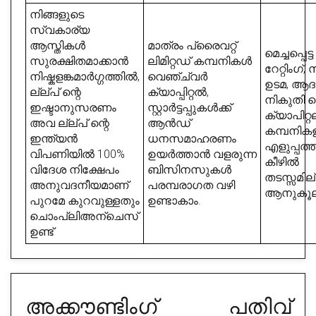
നിങ്ങളുടെ
സ്വകാര്യ
ആസ്തികൾ
മാത്രം പ്രൈവറ്റ്
മെച്ചപ്പെട്
സുരക്ഷിതമാക്കാൻ
ലിമിറ്റഡ് കമ്പനികൾ
റേറ്റിംഗ്
നിഷ്കളങ്കമാർഗ്ഗത്തിൽ,
വെഞ്ച്വർ
ഉടമ, ആ
ല്ല്പ് ന്റെ
ക്യാപ്പിറ്റൽ,
നികുതി വ
ഇഷ്ടാനുസരണം
സ്റ്റാർട്ടപ്പുകൾക്ക്
ക്യാപിറ്റല
അവ ല്ല്പ് ന്റെ
ആൻഡ്
കമ്പനികള
ഇന്ത്യൻ
ധനസമാഹരണം
എളുപ്പത്
വിപണിയിൽ 100%
ഉയർത്താൻ വളരുന്ന
കീഴിൽ
വിദേശ നിക്ഷേപം
ബിസിനസുകൾ
തടസ്സമില
അനുവദനീയമാണ്
പരമ്പരാഗത വഴി
ആനുകൂല
പുറമേ കുറവുള്ളതും
ഉണ്ടാകാം.
ചൊംപ്ലിഅന്ചെസ്
ഉണ്ട്
അക്കൗണ്ടിംഗ്
പതിവ്