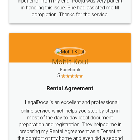
10 Lakh++ Happy
Money Back
Customers.
Guarantee.
Head Office
Email
307-308 , Building No 3,
hello@legaldocs.co.in
Sector 3, Millenium Business
Park (MBP) Mahape 400710