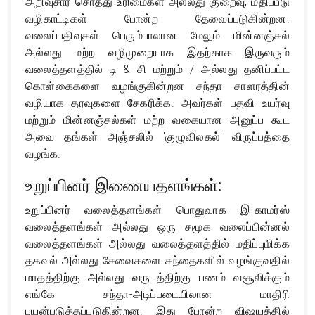
அறிவுசார் சொத்து உரிமைகள் அல்லது குறைவு, மதிப்பீடு
வழிகாட்டிகள் போன்ற தேவைப்படுகின்றன.
வலைப்பதிவுகள் பெரும்பாலான மேலும் மின்னஞ்சல்
அல்லது மற்ற வழிமுறையாக இதற்காக இருவரும்
வலைத்தளத்தில் டி & சி மற்றும் / அல்லது தனிப்பட்ட
கொள்கைகளை வழங்குகின்றன சந்தா சாளரத்தின்
வழியாக தரவுகளை சேகரிக்க. அவர்கள் பதவி உயர்வு
மற்றும் மின்னஞ்சல்கள் மற்ற வகையான அனுப்ப கூட
அவை தங்கள் அஞ்சலில் 'குழுவிலகல்' விருப்பத்தை
வழங்க.
உறுப்பினர் இணையதளங்கள்:
உறுப்பினர் வலைத்தளங்கள் பொதுவாக இ-காமர்ஸ்
வலைத்தளங்கள் அல்லது ஒரு சமூக வலைப்பின்னல்
வலைத்தளங்கள் அல்லது வலைத்தளத்தில் மதிப்புமிக்க
தகவல் அல்லது சேவைகளை சந்தைகளில் வழங்குவதில்
மாதத்திற்கு அல்லது வருடத்திற்கு பணம் வசூலிக்கும்
எங்கே சந்தா-அடிப்படையிலான மாதிரி
பயன்படுத்தப்படுகின்றன. இது போன்ற விஷயத்தில்