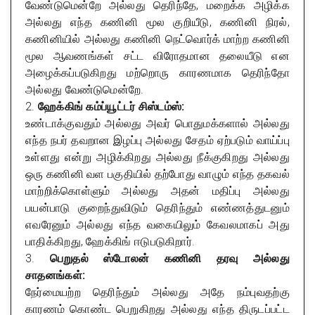
வேண்டுமென்றே அல்லது தெரிந்தே, மறைக்க அழிக்க
அல்லது எந்த கணினி மூல குறியீடு, கணினி நிரல்,
கணினியில் அல்லது கணினி நெட்வொர்க் மாற்ற கணினி
மூல ஆவணங்கள் சட்ட விரோதமான தலையீடு என
அழைக்கப்படுகிறது மற்றொரு காரணமாக தெரிந்தோ
அல்லது வேண்டுமென்றே.
2.
ஹேக்கிங் கம்ப்யூட்டர் சிஸ்டம்ஸ்:
உண்டாக்குவதும் அல்லது அவர் பொதுமக்களால் அல்லது
எந்த நபர் தவறான இழப்பு அல்லது சேதம் ஏற்படும் வாய்ப்பு
உள்ளது என்று அழிக்கிறது அல்லது நீக்குகிறது அல்லது
ஒரு கணினி வள பகுதியில் தற்போது வாழும் எந்த தகவல்
மாற்றிக்கொள்ளும் அல்லது அதன் மதிப்பு அல்லது
பயன்பாடு குறைந்துவிடும் தெரிந்தும் எண்ணத்துடனும்
எவரேனும் அல்லது எந்த வகையிலும் கேவலமாகப் அது
பாதிக்கிறது, ஹேக்கிங் ஈடுபடுகிறார்.
3.
பெறுதல் ஸ்டோலன் கணினி தரவு அல்லது
சாதனங்கள்:
நேர்மையற்ற தெரிந்தும் அல்லது அதே நம்புவதற்கு
காரணம் கொண்ட பெறுகிறது அல்லது எந்த திருடப்பட்ட