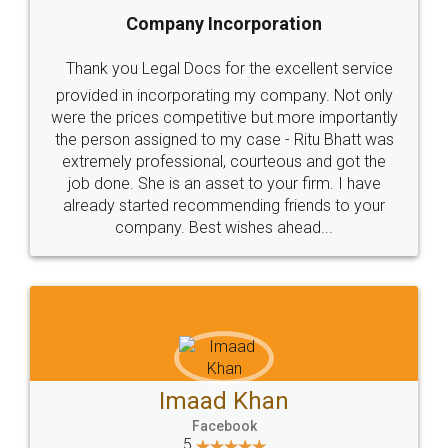
5
Food License
Thank you Legal docs! I've applied FSSAI
licence through them. Their customer service
(Pooja) was prompt and very helpful. I had to
reach out to them periodically because of an
input error from my end. Pooja was very patient
in handling this issue. She had assisted me till
completion. Thanks for the service.
Mohit Koul
Facebook
5