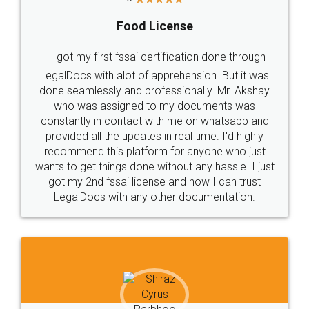
Rental Agreement
LegalDocs is an excellent and professional
online service which helps you step by step in
most of the day to day legal document
preparation and registration. They helped me in
preparing my Rental Agreement as a Tenant at
the comfort of my home and even did a second
visit to my Landlord who lives in different city, thus
eliminating the inconvenience of visiting me just
for the signature and verification. They have
smooth payment procedure (I paid whole
charges online) which again makes the whole
process transparent. You'll also get breakup of
final amt to be paid as well as discount coupons
which I liked alot 😋 I would recommend people
to at least give it a try, you'll like it for sure 👌