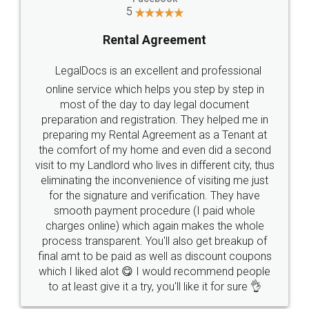
Head Office
Email
307-308 , Building No 3,
hello@legaldocs.co.in
Sector 3, Millenium Business
Park (MBP) Mahape 400710
SHOW US SOME LOVE ON
SOCIAL MEDIA
Call us at
+91 9022-1199-22
© 2022 - All Rights with legaldocs