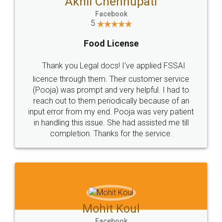
WHY CHOOSE
LEGALDOCS
Consultation from
Value For Money and
Industry Experts.
hassle free service.
10 Lakh++ Happy
Money Back
Customers.
Guarantee.