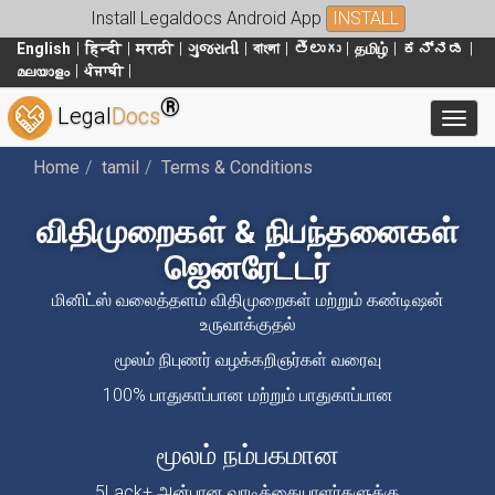
Install Legaldocs Android App
INSTALL
English
हिन्दी
मराठी
ગુજરાતી
বাংলা
తెలుగు
தமிழ்
ಕನ್ನಡ
മലയാളം
ਪੰਜਾਬੀ
®
Legal
Docs
Toggl
Home
tamil
Terms & Conditions
விதிமுறைகள் & நிபந்தனைகள்
ஜெனரேட்டர்
மினிட்ஸ் வலைத்தளம் விதிமுறைகள் மற்றும் கண்டிஷன்
உருவாக்குதல்
மூலம் நிபுணர் வழக்கறிஞர்கள் வரைவு
100% பாதுகாப்பான மற்றும் பாதுகாப்பான
மூலம் நம்பகமான
5Lack+ அன்பான வாடிக்கையாளர்களுக்கு