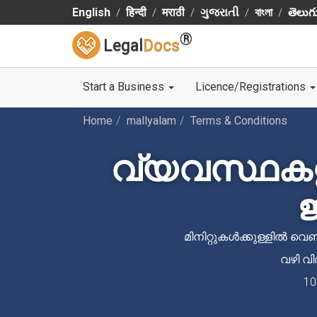
English
हिन्दी
मराठी
ગુજરાતી
বাংলা
తెలుగ
®
Legal
Docs
Start a Business
Licence/Registrations
Home
mallyalam
Terms & Conditions
വ്യവസ്ഥക
ജ
മിനിറ്റുകൾക്കുള്ളിൽ വ
വഴി വി
1