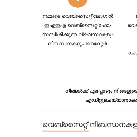
നമ്മുടെ വെബ്സൈറ്റ് ലോഗിൻ
ഇഎഇഎ വെബ്സൈറ്റ് ഫോം
വെബ
സന്ദർശിക്കുന്ന
വ്യവസ്ഥകളും
നിബന്ധനകളും
ജനറേറ്റർ.
ചേ
നിങ്ങൾക്ക് എപ്പോഴും നിങ്ങ
എഡിറ്റുചെയ്യാനാകുന
വെബ്സൈറ്റ് നിബന്ധനകളും