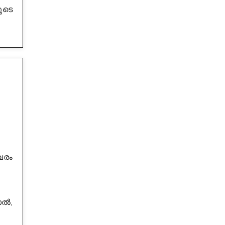
ുടെ
വരം
ാൽ,