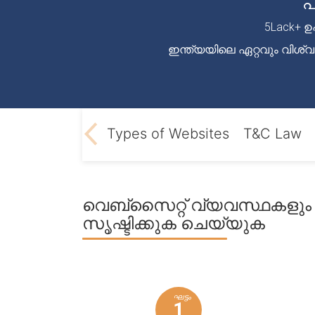
പ
5Lack+ ഉപ
ഇന്ത്യയിലെ ഏറ്റവും വിശ
T&C Content
Types of Websites
T&C Law
വെബ്സൈറ്റ് വ്യവസ്ഥകളും ന
സൃഷ്ടിക്കുക ചെയ്യുക
ഘട്ടം
1