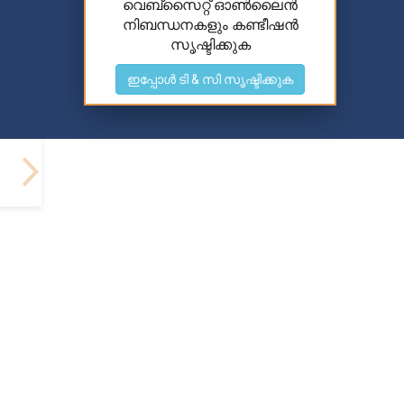
വെബ്സൈറ്റ് ഓൺലൈൻ
നിബന്ധനകളും കണ്ടീഷൻ
സൃഷ്ടിക്കുക
ഇപ്പോൾ ടി & സി സൃഷ്ടിക്കുക