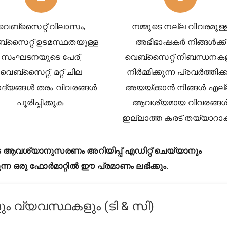
വെബ്സൈറ്റ് വിലാസം,
നമ്മുടെ നല്ല വിവരമുള്
്സൈറ്റ് ഉടമസ്ഥതയുള്ള
അഭിഭാഷകർ നിങ്ങൾക്ക്
സംഘടനയുടെ പേര്,
"വെബ്സൈറ്റ് നിബന്ധനകള
വെബ്സൈറ്റ്, മറ്റ് ചില
നിർമ്മിക്കുന്ന പ്രവർത്തിക്
ാദ്യങ്ങൾ തരം വിവരങ്ങൾ
അയയ്ക്കാൻ നിങ്ങൾ എല്
പൂരിപ്പിക്കുക.
ആവശ്യമായ വിവരങ്ങ
ഇല്ലാത്ത കരട് തയ്യാറാക
ളുടെ ആവശ്യാനുസരണം അറിയിപ്പ് എഡിറ്റ് ചെയ്യാനും
്ന ഒരു ഫോർമാറ്റിൽ ഈ പ്രമാണം ലഭിക്കും.
 വ്യവസ്ഥകളും (ടി & സി)