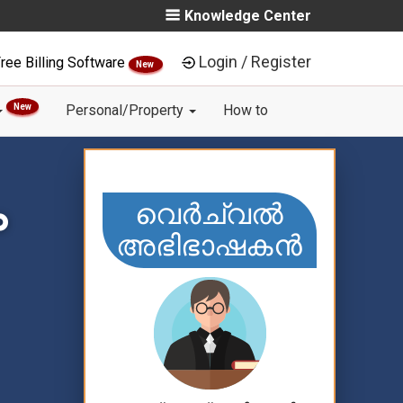
Knowledge Center
Login / Register
ree Billing Software
New
New
Personal/Property
How to
ം
വെർച്വൽ
അഭിഭാഷകൻ