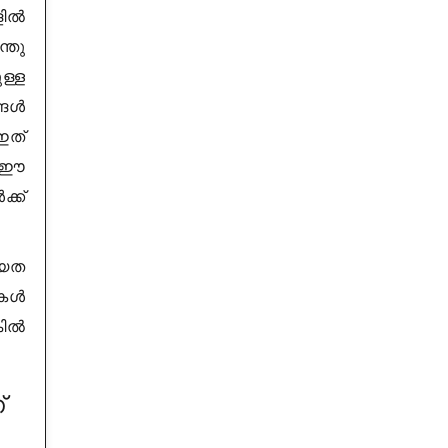
ളിൽ
്തു
ള്ള
്ങൾ
ഇത്
ക ഈ
്ക്
്യത
മകൾ
കിൽ
്