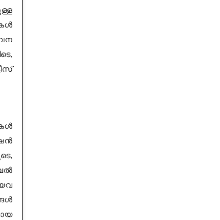
ള്ള
നകൾ
േവന
ടെ,
ീസ്
ുകൾ
േഷൻ
ടെ,
ബൈൽ
ായവ
്ങൾ
മായ