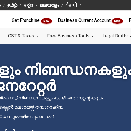
ు
தமிழ்
ಕನ್ನಡ
മലയാളം
ਪੰਜਾਬੀ
Get Franchise
Business Current Account
F
New
New
GST & Taxes
Free Business Tools
Legal Drafts
ളും നിബന്ധനകളു
നറേറ്റർ
െബ്സൈറ്റ് നിബന്ധനകളും കണ്ടീഷൻ സൃഷ്ടിക്കുക
ദഗ്ദ്ധൻ ലോയേഴ്സ് തയാറാക്കിയ
00% സുരക്ഷിതവും സേഫ്