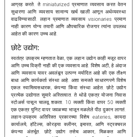
आग्रह करते. ते miniaturized प्रमाणात व्यवसाय करत वेतन
सुधारणा आणि व्यवसाय सामान्य खर्च खाली आणून अर्थव्यवस्था
वाढविण्यासाठी. लहान प्रमाणात व्यवसाय visionaries प्रमाण
नाही कारण योग्य तयारी आणि औपचारिक रोजगार त्यांना उपलब्ध
आहेत की कारण उच्च आहे.
छोटे उद्योग:
स्वतंत्र उपक्रम म्हणतात वेळा, एक लहान उद्योग काही मजूर वापर
आणि उच्च विक्री नाही की एक व्यवसाय आहे. विशेष अटी, हे अंदाज
आणि व्यवसाय यावर अवलंबून उत्पन्न मर्यादित आहे की एक तीक्ष्ण
बाधा आणि कार्यकर्ता संस्था आहे. अशा समजते साधारणपणे विशेष
एकल स्वामित्वसधारक, कंपन्या किंवा संस्था आहेत. छोटे उद्योग
प्रत्येक उद्योगात सुमारे अस्तित्वात. ते थोडे एकत्र योजना निवास
स्टोअर्स पासून चालवू शकता. 10 व्यक्ती किंवा वापर 50 व्यक्ती
एक एकत्र युनिट वापर जवळच्या भाजून मळलेले पीठ दुकान लागतं.
लहान-उपक्रम अतिरिक्त प्रकारच्या विशेष eateries, कायदा
कार्यालये, हॉटेल्स, कोरड्या क्लीनर, इमारत, आणि स्ट्रक्चरल
कंपन्या अंतर्भूत. छोटे उद्योग तसेच आकार, मिळकत आणि