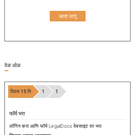
आता लागू
वेळ
ओळ
दिवस 15 मि
1
1
फॉर्म भरा
लॉगिन करा आणि फॉर्म LegalDocs वेबसाइट वर भरा