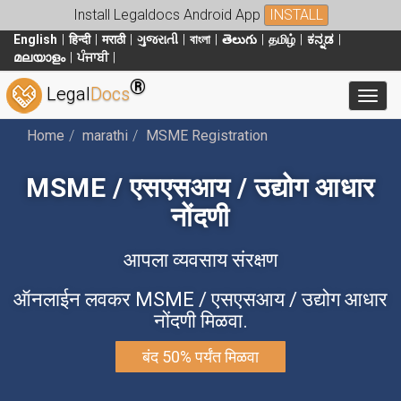
Install Legaldocs Android App
INSTALL
English
हिन्दी
मराठी
ગુજરાતી
বাংলা
తెలుగు
தமிழ்
ಕನ್ನಡ
മലയാളം
ਪੰਜਾਬੀ
®
Legal
Docs
Toggl
Home
marathi
MSME Registration
MSME / एसएसआय / उद्योग आधार
नोंदणी
आपला व्यवसाय संरक्षण
ऑनलाईन लवकर MSME / एसएसआय / उद्योग आधार
नोंदणी मिळवा.
बंद 50% पर्यंत मिळवा