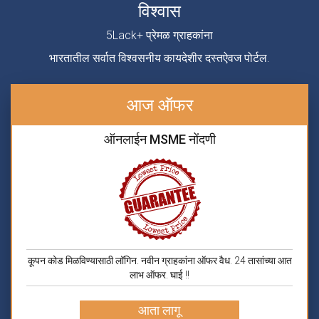
विश्वास
5Lack+ प्रेमळ ग्राहकांना
भारतातील सर्वात विश्वसनीय कायदेशीर दस्तऐवज पोर्टल.
आज ऑफर
ऑनलाईन MSME नोंदणी
कूपन कोड मिळविण्यासाठी लॉगिन. नवीन ग्राहकांना ऑफर वैध. 24 तासांच्या आत
लाभ ऑफर. घाई !!
आता लागू