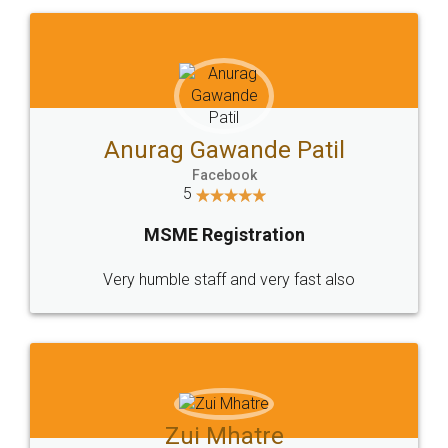
10 Lakh++ Happy
Money Back
Customers.
Guarantee.
Head Office
Email
307-308 , Building No 3,
hello@legaldocs.co.in
Sector 3, Millenium Business
Park (MBP) Mahape 400710
SHOW US SOME LOVE ON
SOCIAL MEDIA