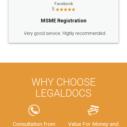
Call us at
+91 9022-1199-22
© 2022 - All Rights with legaldocs
Sitemap
Shipping Policy
Terms & Conditions
Privacy Policy
Blog
Contact Us
Careers
About Us