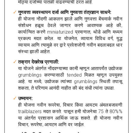
मोठ्या दर्जाच्या पातळी वाढवण्याची ठरत आहे.
गुणवत्ता व्यवस्थापन दर्जा आणि गुणवत्ता तंत्रज्ञान साधने:
ही योजना नोंदणी आकलन झाले आणि गुणवत्ता बेंचमार्क नवीन
संशोधन हळूच ठेवले जाणार करणे आवश्यक आहे की,
कार्यान्वित करणे miniaturized प्रमाणात, थोडे आणि मध्यम
प्रकल्प मदत करेल. या योजनेत, व्यायाम विविध वर्ग, युद्ध
व्यायाम आणि त्यामुळे वर द्वारे प्रवेशजोगी नवीन बदलाबद्दल धार
संस्था झाली आहेत.
तक्रार देखरेख प्रणाली:
या योजने अंतर्गत नोंदवण्याच्या कामी म्हणून आतापर्यंत उद्योजक
grumblings करण्यासाठी tended मिळत म्हणून उपयुक्त
आहे. या मध्ये, उद्योजक त्यांच्या grumblings स्थिती तपासू
शकता, ते परिणाम आनंदी नाहीत की बंद संधी त्यांना उघडा.
उष्मायन:
ही योजना नवीन रूपरेषा, विचार किंवा आयटम अंमलबजावणी
trailblazers मदत करते. पासून हमी योजनेचा 75 ते 80%%
या अंतर्गत प्रशासन आर्थिक जाऊ शकते. ही योजना नवीन
विचार, रूपरेषा, आयटम आणि वर जाईल.