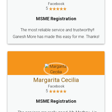
Anurag Gawande Patil
Facebook
5
MSME Registration
Very humble staff and very fast also
Zui Mhatre
Facebook
5
MSME Registration