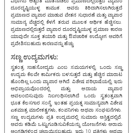
ವಿಭಾಗದ ಅತ್ಯಂತ ಮಾತನಾಡಲು ಪ್ರಮಾಣದಲ್ಲಿರುತ್ತದೆ ವ್ಯಾಪಾರ
ದೂರದೃಷ್ಟಿಯುಳ್ಳ ಕಾಮುಕ. ಅವರು ಕಿರಿದಾಗಿಸಲಾಗಿರುತ್ತದೆ
ಪ್ರಮಾಣದ ವ್ಯಾಪಾರ ಮಾಡುವ ವೇತನ ಸುಧಾರಣೆ ಮತ್ತು ವ್ಯಾಪಾರ
ಸಾಮಾನ್ಯ ವೆಚ್ಚದಲ್ಲಿ ಕೆಳಗೆ ತರುವ ಮೂಲಕ ಆರ್ಥಿಕ ಹೆಚ್ಚಿಸಲು.
ಪ್ರಮಾಣದಲ್ಲಿರುತ್ತದೆ ವ್ಯಾಪಾರ ದೂರದೃಷ್ಟಿಯುಳ್ಳ ಪ್ರಮಾಣ ಕಾರಣ
ಯಾವುದೇ ಸೂಕ್ತ ತಯಾರಿ ಮತ್ತು ಔಪಚಾರಿಕ ಉದ್ಯೋಗ ಅವರಿಗೆ
ಪ್ರವೇಶಿಸಬಹುದು ಕಾರಣವನ್ನು ಹೆಚ್ಚು.
ಸಣ್ಣ ಉದ್ಯಮಗಳು:
ಸ್ವತಂತ್ರ ಸಾಹಸೋದ್ಯಮ ಎಂಬ ಸಮಯಗಳಲ್ಲಿ, ಒಂದು ಸಣ್ಣ
ಉದ್ಯಮ ಕೆಲವೇ ಕಾರ್ಮಿಕರು ಬಳಸುತ್ತದೆ ಮತ್ತು ಹೆಚ್ಚಿನ ಮಾರಾಟ
ಹೊಂದಿಲ್ಲ ಒಂದು ವ್ಯಾಪಾರ ಆಗಿದೆ. ವಿಶೇಷ ಪರಿಭಾಷೆಯಲ್ಲಿ, ಇದು
ಅಭಿಪ್ರಾಯವೊಂದರಲ್ಲಿ ಮತ್ತು ಆದಾಯ ವ್ಯಾಪಾರ
ಅವಲಂಬಿಸುವುದು ನಿರ್ಬಂಧಿಸಲಾಗಿದೆ ಒಂದು ಸ್ವತಂತ್ರವಾಗಿ
ಭೂತ ಕೆಲಸಗಾರ ಸಂಸ್ಥೆ. ಇಂತಹ ಪ್ರಯತ್ನ ಸಾಮಾನ್ಯವಾಗಿ ವಿಶೇಷ
ಏಕಮಾತ್ರ ಮಾಲೀಕತ್ವಗಳು, ಕಂಪನಿಗಳು ಅಥವಾ ಸಂಘಟನೆಗಳು.
ಸಣ್ಣ ಉದ್ಯಮಗಳು ಪ್ರತಿ ಉದ್ಯಮದಲ್ಲಿ ಸುಮಾರು ಅಸ್ತಿತ್ವದಲ್ಲಿವೆ.
ಅವರು ಕಡಿಮೆ ಒಟ್ಟುಗೂಡಿಸುವಿಕೆಯನ್ನು ಯೋಜನೆಗಳು ಆರಾಮ
ಅಂಗಡಿಗಳಿಂದ ಚಲಾಯಿಸಬಹುದು. ಇದು 10 ವ್ಯಕ್ತಿಗಳು ಅಥವಾ