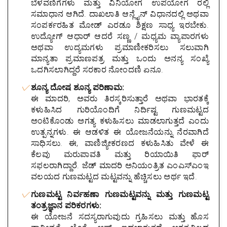
ಬೆಳವಣಿಗೆಗಳು ಮತ್ತು ವಿನಿಯೋಗ ಉಪಯೋಗ ರಲ್ಲಿ
ಸಮಾಧಾನ ಆಗಿದೆ. ದಾಖಲಾತಿ ಆನ್ಲೈನ್ ವಿಧಾನದಲ್ಲಿ ಅಥವಾ
ಸಂಪರ್ಕರಹಿತ ಮೋಡ್ ಎರಡೂ ಶಿಕ್ಷಣ ಸಾಧ್ಯ ಇರಬೇಕು.
ಉದ್ಯೋಗ್ ಆಧಾರ್ ಆದರೆ ಸಣ್ಣ / ಮಧ್ಯಮ ವ್ಯಾಪಾರಗಳು
ಅಥವಾ ಉದ್ಯಮಗಳು ಪ್ರಮಾಣೀಕರಿಸಲು ಸಲುವಾಗಿ
ಮಾನ್ಯತಾ ಪ್ರಮಾಣಪತ್ರ ಮತ್ತು ಒಂದು ಅನನ್ಯ ಸಂಖ್ಯೆ
ಒದಗಿಸಲಾಗಿದ್ದರೆ ಸರಕಾರ ನೋಂದಣಿ ಏನೂ.
ಶೂನ್ಯ ದೋಷ ಶೂನ್ಯ ಪರಿಣಾಮ:
ಈ ಮಾದರಿ, ಅವರು ತಿರಸ್ಕರಿಸುತ್ತಾರೆ ಅಥವಾ ಭಾರತಕ್ಕೆ
ಕಳುಹಿಸಿದ ಗುರಿಯೊಂದಿಗೆ ನಿರ್ದಿಷ್ಟ ಗುಣಮಟ್ಟದ
ಅಂಟಿಕೊಂಡು ಅಗತ್ಯ ಕಳುಹಿಸಲು ಮಾಡಲಾಗುತ್ತದೆ ಎಂದು
ಉತ್ಪನ್ನಗಳು. ಈ ಆಡಳಿತ ಈ ಯೋಜನೆಯನ್ನು ನೆರವಾಗಿದೆ
ಸಾಧಿಸಲು. ಈ, ವಾಣಿಜ್ಯೀಕರಣದ ಕಳುಹಿಸಿತು ವೇಳೆ ಈ
ಕೆಲವು ಮರುಪಾವತಿ ಮತ್ತು ರಿಯಾಯಿತಿ ಫಾರ್
ಸಫಲರಾಗಿದ್ದಾರೆ. ಜೆಡ್ ಮಾದರಿ ಅನಿಯಂತ್ರಿತ ಎಂಎಸ್ಎಂಇ
ವಲಯದ ಗುಣಮಟ್ಟದ ಮಟ್ಟವನ್ನು ಹೆಚ್ಚಿಸಲು ಅರ್ಥ ಇದೆ.
ಗುಣಮಟ್ಟ ನಿರ್ವಹಣಾ ಗುಣಮಟ್ಟವನ್ನು ಮತ್ತು ಗುಣಮಟ್ಟ
ತಂತ್ರಜ್ಞಾನ ಪರಿಕರಗಳು:
ಈ ಯೋಜನೆ ಸದಸ್ಯರಾಗುವುದು ಗ್ರಹಿಸಲು ಮತ್ತು ಹೊಸ