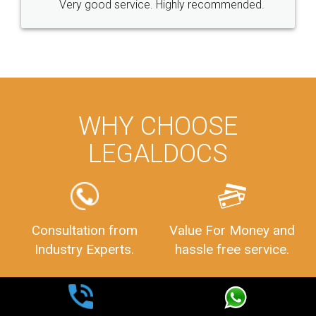
WHY CHOOSE
LEGALDOCS
Consultation from
Value For Money and
Industry Experts.
hassle free service.
10 Lakh++ Happy
Money Back
Customers.
Guarantee.