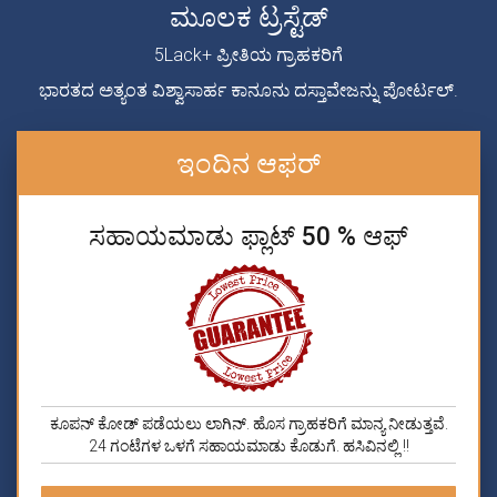
ಮೂಲಕ ಟ್ರಸ್ಟೆಡ್
5Lack+ ಪ್ರೀತಿಯ ಗ್ರಾಹಕರಿಗೆ
ಭಾರತದ ಅತ್ಯಂತ ವಿಶ್ವಾಸಾರ್ಹ ಕಾನೂನು ದಸ್ತಾವೇಜನ್ನು ಪೋರ್ಟಲ್.
ಇಂದಿನ ಆಫರ್
ಸಹಾಯಮಾಡು ಫ್ಲಾಟ್ 50 % ಆಫ್
ಕೂಪನ್ ಕೋಡ್ ಪಡೆಯಲು ಲಾಗಿನ್. ಹೊಸ ಗ್ರಾಹಕರಿಗೆ ಮಾನ್ಯ ನೀಡುತ್ತವೆ.
24 ಗಂಟೆಗಳ ಒಳಗೆ ಸಹಾಯಮಾಡು ಕೊಡುಗೆ. ಹಸಿವಿನಲ್ಲಿ !!