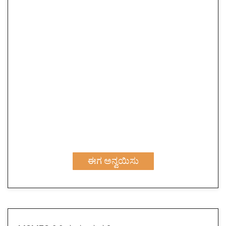
ಈಗ ಅನ್ವಯಿಸು