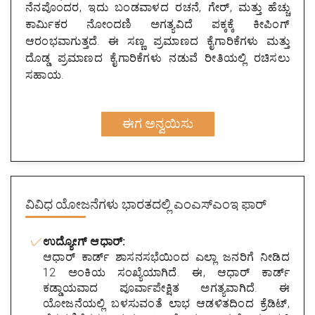
ನೆನಪೊಂದರ, ಇದು ಬಂಡವಾಳದ ರಚನೆ, ಗೇರ್, ಮತ್ತು ಹೆಚ್ಚು
ಕಾರ್ಮಿಕರ ನೋಂದಣಿ ಅಗತ್ಯವಿದೆ ಪಕ್ಕಕ್ಕೆ ಕೀಪಿಂಗ್
ಆರಂಭವಾಗುತ್ತದೆ. ಈ ಸಣ್ಣ ಪ್ರಮಾಣದ ಕೈಗಾರಿಕೆಗಳು ಮತ್ತು
ದೊಡ್ಡ ಪ್ರಮಾಣದ ಕೈಗಾರಿಕೆಗಳು ನಡುವೆ ರೀತಿಯಲ್ಲಿ ರಚಿಸಲು
ಸಹಾಯ.
ಈಗ ಅನ್ವಯಿಸು
ವಿವಿಧ ಯೋಜನೆಗಳು
ಭಾರತದಲ್ಲಿ ಎಂಎಸ್ಎಂಇ ಫಾರ್
ಉದ್ಯೋಗ್ ಆಧಾರ್:
ಆಧಾರ್ ಕಾರ್ಡ್ ಶಾಸನಸಭೆಯಿಂದ ಎಲ್ಲಾ ಜನರಿಗೆ ನೀಡಿದ
12 ಅಂಕಿಯ ಸಂಖ್ಯೆಯಾಗಿದೆ. ಈ, ಆಧಾರ್ ಕಾರ್ಡ್
ಕಡ್ಡಾಯವಾದ ಪೂರ್ವಾಪೇಕ್ಷಿತ ಅಗತ್ಯವಾಗಿದೆ. ಈ
ಯೋಜನೆಯಲ್ಲಿ ಬಳಸುವಂತೆ ಲಾಭ ಆಡಳಿತದಿಂದ ಕ್ರೆಡಿಟ್,