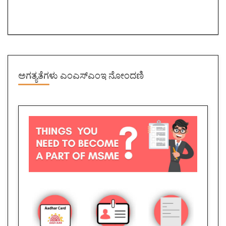
ಅಗತ್ಯತೆಗಳು
ಎಂಎಸ್ಎಂಇ ನೋಂದಣಿ