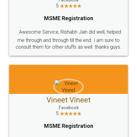
ಜ್ಞಾನ ಕೇಂದ್ರ - ಪುಟ 1 | Legaldocs
Read More
Get Free Invoicing Software
Invoice ,GST ,Credit ,Inventory
Download Our Mobile
Application