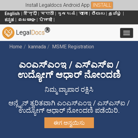
Install Legaldocs Android App
INSTALL
English
हिन्दी
मराठी
ગુજરાતી
বাংলা
తెలుగు
தமிழ்
ಕನ್ನಡ
മലയാളം
ਪੰਜਾਬੀ
®
Legal
Docs
Toggl
Home
kannada
MSME Registration
ಎಂಎಸ್ಎಂಇ / ಎಸ್ಎಸ್ಐ /
ಉದ್ಯೋಗ್ ಆಧಾರ್ ನೋಂದಣಿ
ನಿಮ್ಮ ವ್ಯಾಪಾರ ರಕ್ಷಿಸಿ
ಆನ್ಲೈನ್ ತ್ವರಿತವಾಗಿ ಎಂಎಸ್ಎಂಇ / ಎಸ್ಎಸ್ಐ /
ಉದ್ಯೋಗ್ ಆಧಾರ್ ನೋಂದಣಿ ಪಡೆಯಿರಿ.
ಈಗ ಅನ್ವಯಿಸು