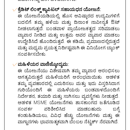
ಕ್ರೆಡಿಟ್ ಲಿಂಕ್ಡ್ ಕ್ಯಾಪಿಟಲ್ ಸಹಾಯಧನ ಯೋಜನೆ:
ಈ ಯೋಜನೆಯಡಿಯಲ್ಲಿ, ಹೊಸ ಆವಿಷ್ಕಾರದ ಉದ್ಯಮಿಗಳಿಗೆ
ಬದಲಿಗೆ ತಮ್ಮ ಹಳೆಯ ಮತ್ತು ದಿನಾಂಕ ನಾವೀನ್ಯತೆ ಔಟ್
ನೀಡಲಾಗುತ್ತದೆ. ಬಂಡವಾಳ ಪ್ರಾಯೋಜಕತ್ವದ ಸರಿಮಾಡಲು
ವ್ಯಾಪಾರ ನೀಡಿದ ಮತ್ತು ಉತ್ತಮ ಅವರ ವ್ಯಾಪಾರ ಮಾಡಲು
ಉದ್ದೇಶಿಸಿದೆ ಹೊಂದಿರುತ್ತವೆ. ಈ ಕಡಿಮೆ, ಪ್ರಮಾಣದಲ್ಲಿರುತ್ತದೆ
ಮತ್ತು ಮಧ್ಯಮ ಪ್ರಯತ್ನ ನಿರ್ದಿಷ್ಟವಾಗಿ ಈ ವಿನಿಯೋಗ ಬ್ಯಾಂಕ್
ಸಂಪರ್ಕಿಸಬೇಕು.
ಮಹಿಳೆಯರ ವಾಣಿಜ್ಯೋದ್ಯಮ:
ಈ ಯೋಜನೆಯು ವಿಶೇಷವಾಗಿ ತಮ್ಮ ವ್ಯಾಪಾರ ಆರಂಭಿಸಲು
ಅಗತ್ಯವಿರುತ್ತದೆ ಮಹಿಳೆಯರಿಗೆ ಆರಂಭವಾಯಿತು. ಆಡಳಿತ
ತಮ್ಮ ವ್ಯವಹಾರದಲ್ಲಿ ಎದುರಿಸಲು ಮತ್ತು ಇದು ವಿಸ್ತರಿಸಿದಾಗ
ಗುರಿಯೊಂದಿಗೆ ಈ ಮಹಿಳೆಯರು ಬಂಡವಾಳದೊಂದಿಗೆ
ನಿರ್ದೇಶನ, ತಯಾರಿ ಮತ್ತು ಸಾಗಿಸಲು ವ್ಯವಸ್ಥೆಗಳು ನೀಡುತ್ತದೆ.
ಆಡಳಿತ MSME ಯೋಜನೆಗಳು ಶಾಸಕಾಂಗದ ಜತೆಗೂಡಿದ
ಸಂಪರ್ಕ ಪರಿಶೀಲಿಸಿದ ಮಾಡಬಹುದು ಬಗ್ಗೆ
ಕಂಡುಹಿಡಿಯಲು, ವಿವಿಧ ಹೆಚ್ಚು ಯೋಜನೆಗಳು ಮತ್ತು ಈ
ವಾಗ್ದಾನಗಳು ಭಾವನಾತ್ಮಕವಾಗಿ ಬೆಂಬಲ ನೆಟ್ವರ್ಕ್ ನೆರವಾಗಿದೆ.