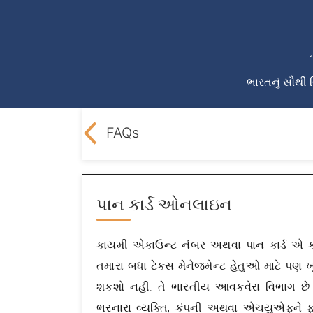
ભારતનું સૌથી 
e LegalDocs?
FAQs
પાન કાર્ડ ઓનલાઇન
કાયમી એકાઉન્ટ નંબર અથવા પાન કાર્ડ એ 
તમારા બધા ટેક્સ મેનેજમેન્ટ હેતુઓ માટે પણ ખ
શકશો નહીં. તે ભારતીય આવકવેરા વિભાગ છે
ભરનારા વ્યક્તિ, કંપની અથવા એચયુએફને ફા