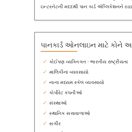
ઇન્ટરનેટની મદદથી પાન કાર્ડ એપ્લિકેશનને e
પાનકાર્ડ ઓનલાઇન માટે કોને
કોઈપણ વ્યક્તિગત - ભારતીય રાષ્ટ્રીયતા.
માલિકીના વ્યવસાયો.
નાના મધ્યમ સ્કેલ વ્યવસાયો
કોર્પોરેટ કંપનીઓ
સંસ્થાઓ
સ્થાનિક સત્તાવાળાઓ
સગીર