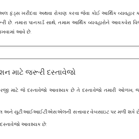
યુઅલ ફંડ્સ ખરીદવા અથવા રોકાણ કરવા જેવા કોઈ આર્થિક વ્યવહાર 
 જરૂરી છે. તમારા પાનકાર્ડ સાથે, તમામ આર્થિક વ્યવહારોને આવકવેરા વ
રાખવામાં આવે છે.
શન માટે જરૂરી દસ્તાવેજો
અરજી માટે જે દસ્તાવેજો આવશ્યક છે તે દસ્તાવેજો તમારી ઓળખ, 
લ અને યુટીઆઈઆઈટીએસએલની સત્તાવાર વેબસાઇટ પર મળી શકે છે
 દસ્તાવેજો આવશ્યક છે: