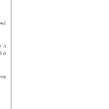
માટે
. તે
ી છે
ો પણ