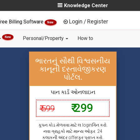
Knowledge Center
Login / Register
ree Billing Software
New
New
Personal/Property
How to
ભારતનું સૌથી વિશ્વસનીય
કાનૂની દસ્તાવેજીકરણ
પોર્ટલ.
પાન કાર્ડ ઓનલાઇન
₹ 299
₹ 599
કૂપન કોડ મેળવવા માટે લ loginગિન કરો.
નવા ગ્રાહકો માટે માન્ય ઓફર. 24
કલાકની અંદર offerફર પ્રાપ્ત કરો.