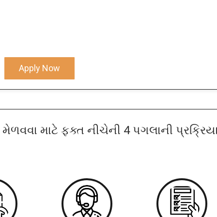
Apply Now
મેળવવા માટે ફક્ત નીચેની 4 પગલાની પ્રક્રિયા