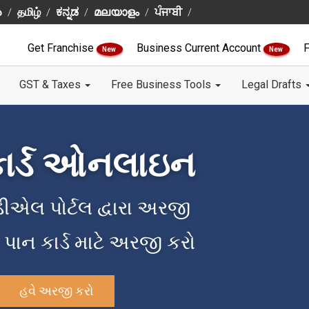
ు
தமிழ்
ಕನ್ನಡ
മലയാളം
ਪੰਜਾਬੀ
Get Franchise
Business Current Account
F
New
New
GST & Taxes
Free Business Tools
Legal Drafts
કાર્ડ ઓનલાઇન
લ પોર્ટલ દ્વારા અરજી
 પાન કાર્ડ માટે અરજી કરો
હવે અરજી કરો