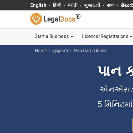
English
हिन्दी
मराठी
ગુજરાતી
বাংলা
తెలుగ
®
Legal
Docs
Start a Business
Licence/Registrations
Home
gujarati
Pan Card Online
પાન 
એનએસડીએ
5 મિનિટમાં