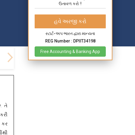
ઉતાવળ કરો !!
હવે અરજી કરો
સ્ટાર્ટ-અપ ભારત દ્વારા માન્યતા
REG Number : DPIIT34198
Free Accounting & Banking App
 તે
 કરી
ે કર
ષોથી