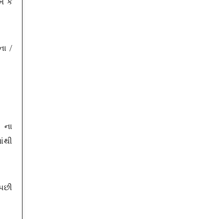
ખ કે
ના /
0 ના
ાંથી
 પછી