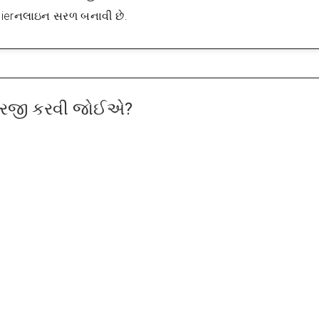
asierનલાઇન સરળ બનાવી છે.
 અરજી કરવી જોઈએ?