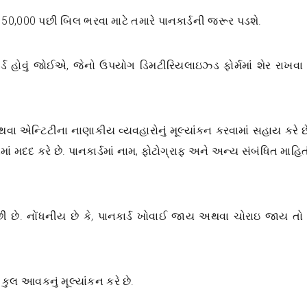
ૂ. 50,000 પછી બિલ ભરવા માટે તમારે પાનકાર્ડની જરૂર પડશે.
કાર્ડ હોવું જોઈએ, જેનો ઉપયોગ ડિમટીરિયલાઇઝ્ડ ફોર્મમાં શેર રાખવા 
ા એન્ટિટીના નાણાકીય વ્યવહારોનું મૂલ્યાંકન કરવામાં સહાય કરે છે
મદદ કરે છે. પાનકાર્ડમાં નામ, ફોટોગ્રાફ અને અન્ય સંબંધિત માહિત
ી છે. નોંધનીય છે કે, પાનકાર્ડ ખોવાઈ જાય અથવા ચોરાઇ જાય ત
ુલ આવકનું મૂલ્યાંકન કરે છે.