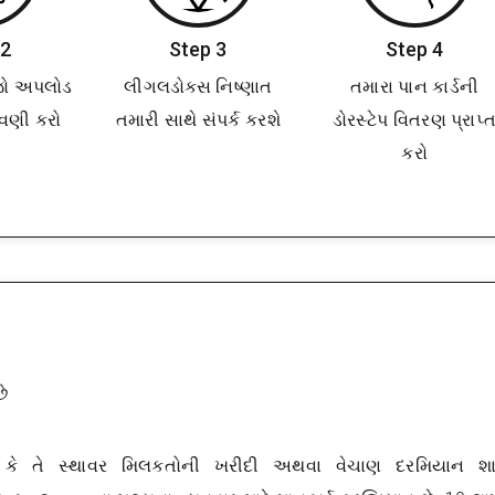
 2
Step 3
Step 4
ેજો અપલોડ
લીગલડોક્સ નિષ્ણાત
તમારા પાન કાર્ડની
વણી કરો
તમારી સાથે સંપર્ક કરશે
ડોરસ્ટેપ વિતરણ પ્રાપ્
કરો
છે
ે કે તે સ્થાવર મિલકતોની ખરીદી અથવા વેચાણ દરમિયાન શા