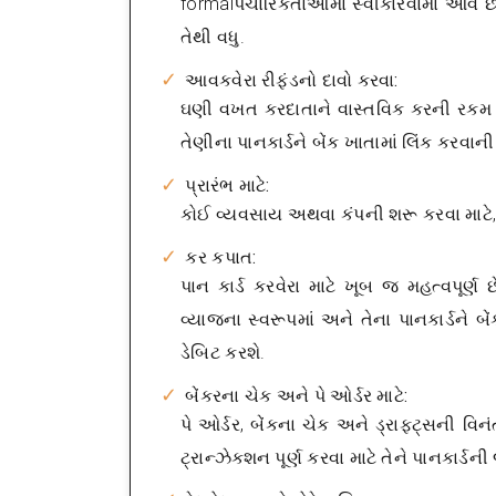
formalપચારિકતાઓમાં સ્વીકારવામાં આવે છે.
તેથી વધુ.
આવકવેરા રીફંડનો દાવો કરવા:
ઘણી વખત કરદાતાને વાસ્તવિક કરની રકમ કર
તેણીના પાનકાર્ડને બેંક ખાતામાં લિંક કરવાન
પ્રારંભ માટે:
કોઈ વ્યવસાય અથવા કંપની શરૂ કરવા માટે, સં
કર કપાત:
પાન કાર્ડ કરવેરા માટે ખૂબ જ મહત્વપૂર
વ્યાજના સ્વરૂપમાં અને તેના પાનકાર્ડને બ
ડેબિટ કરશે.
બેંકરના ચેક અને પે ઓર્ડર માટે:
પે ઓર્ડર, બેંકના ચેક અને ડ્રાફ્ટ્સની વિ
ટ્રાન્ઝેક્શન પૂર્ણ કરવા માટે તેને પાનકાર્ડન