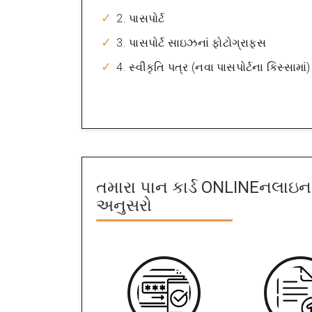
2. પાસપોર્ટ
3. પાસપોર્ટ સાઇઝનાં ફોટોગ્રાફ્સ
4. સ્વીકૃતિ પત્ર (નવા પાસપોર્ટના કિસ્સામાં)
તમારા પાન કાર્ડ ONLINEનલાઇન 
અનુસરો