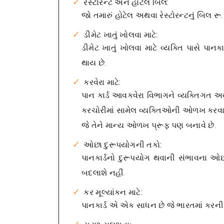
રેસ્ટોરન્ટ અને હોટેલ બિલ:
જો તમારું હોટેલ અથવા રેસ્ટોરન્ટનું બિલ ર
ડીમેટ ખાતું ખોલવા માટે:
ડીમેટ ખાતું ખોલવા માટે વ્યક્તિ પાસે પાન
થાય છે.
કરવેરા માટે:
પાન કાર્ડ આવકવેરા વિભાગને વ્યક્તિગત અથવ
કરચોરીમાં સામેલ વ્યક્તિઓની ઓળખ કરવામાં 
જે તેને માન્ય ઓળખ પ્રૂફ પણ બનાવે છે.
ઓછા દુરૂપયોગની તકો:
પાનકાર્ડનો દુરૂપયોગ થવાની સંભાવના ઓછ
બદલાશે નહીં.
કર મૂલ્યાંકન માટે:
પાનકાર્ડ એ એક સાધન છે જે ભારતમાં કરની ક