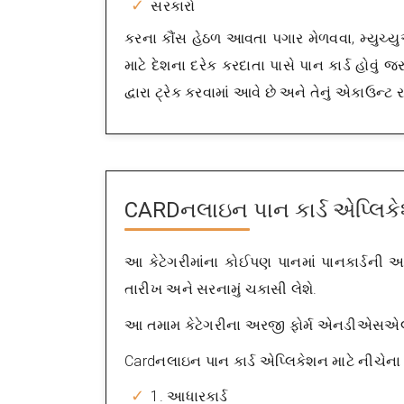
સરકારો
કરના કૌંસ હેઠળ આવતા પગાર મેળવવા, મ્યુચ્
માટે દેશના દરેક કરદાતા પાસે પાન કાર્ડ હોવું
દ્વારા ટ્રેક કરવામાં આવે છે અને તેનું એકાઉન્ટ 
CARDનલાઇન પાન કાર્ડ એપ્લિકે
આ કેટેગરીમાંના કોઈપણ પાનમાં પાનકાર્ડની 
તારીખ અને સરનામું ચકાસી લેશે.
આ તમામ કેટેગરીના અરજી ફોર્મ એનડીએસએ
Cardનલાઇન પાન કાર્ડ એપ્લિકેશન માટે નીચેના
1. આધારકાર્ડ