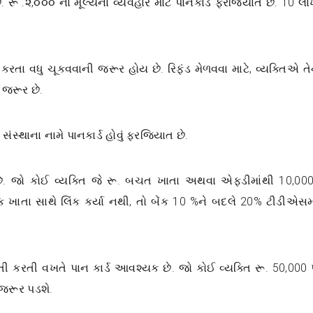
 રૂ .૨,૦૦૦ ના મૂલ્યના વ્યવહાર માટે પાનકાર્ડ ફરજિયાત છે. 10 લા
તા વધુ ચૂકવવાની જરૂર હોય છે. રિફંડ મેળવવા માટે, વ્યક્તિએ તે
ી જરૂર છે.
સ્થાના નામે પાનકાર્ડ હોવું ફરજિયાત છે.
્ણ છે. જો કોઈ વ્યક્તિ જે રૂ. બચત ખાતા અથવા એફડીમાંથી 10,00
ેંક ખાતા સાથે લિંક કર્યા નથી, તો બેંક 10 %ને બદલે 20% ટીડીએસમ
નંતી કરતી વખતે પાન કાર્ડ આવશ્યક છે. જો કોઈ વ્યક્તિ રૂ. 50,000
ી જરૂર પડશે.