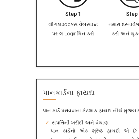
Step 1
Step
લીગલડocક્સ વેબસાઇટ
તમારા દસ્તાવ
પર લ Loginગિન કરો
કરો અને ચુક
પાનકાર્ડના ફાયદા
પાન કાર્ડ ધરાવવાના કેટલાક ફાયદા નીચે મુજબ 
સંપત્તિની ખરીદી અને વેચાણ:
પાન કાર્ડનો એક શ્રેષ્ઠ ફાયદો એ છ