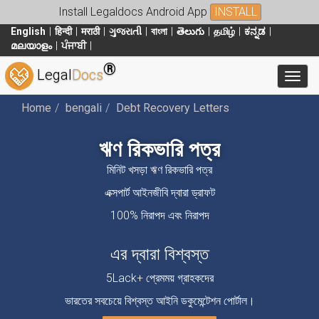
Install Legaldocs Android App
INSTALL
English
हिन्दी
मराठी
ગુજરાતી
বাংলা
తెలుగు
தமிழ்
ಕನ್ನಡ
മലയാളം
ਪੰਜਾਬੀ
®
Legal
Docs
Toggl
Home
bengali
Debt Recovery Letters
ঋণ রিকভারি পত্র
মিনিট খসড়া ঋণ রিকভারি পত্র
এক্সপার্ট আইনজীবি দ্বারা ড্রাফট
100% নিরাপদ এবং নিরাপদ
এর দ্বারা বিশ্বস্ত
5Lack+ প্রেমময় গ্রাহকদের
ভারতের সবচেয়ে বিশ্বস্ত আইনি ডকুমেন্টেশন পোর্টাল।