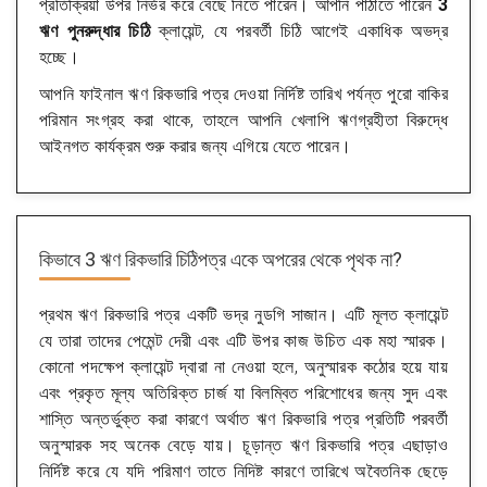
প্রতিক্রিয়া উপর নির্ভর করে বেছে নিতে পারেন। আপনি পাঠাতে পারেন
3
ঋণ পুনরুদ্ধার চিঠি
ক্লায়েন্ট, যে পরবর্তী চিঠি আগেই একাধিক অভদ্র
হচ্ছে।
আপনি ফাইনাল ঋণ রিকভারি পত্র দেওয়া নির্দিষ্ট তারিখ পর্যন্ত পুরো বাকির
পরিমান সংগ্রহ করা থাকে, তাহলে আপনি খেলাপি ঋণগ্রহীতা বিরুদ্ধে
আইনগত কার্যক্রম শুরু করার জন্য এগিয়ে যেতে পারেন।
কিভাবে 3 ঋণ রিকভারি চিঠিপত্র একে অপরের থেকে পৃথক না?
প্রথম ঋণ রিকভারি পত্র একটি ভদ্র নুডগি সাজান। এটি মূলত ক্লায়েন্ট
যে তারা তাদের পেমেন্ট দেরী এবং এটি উপর কাজ উচিত এক মহা স্মারক।
কোনো পদক্ষেপ ক্লায়েন্ট দ্বারা না নেওয়া হলে, অনুস্মারক কঠোর হয়ে যায়
এবং প্রকৃত মূল্য অতিরিক্ত চার্জ যা বিলম্বিত পরিশোধের জন্য সুদ এবং
শাস্তি অন্তর্ভুক্ত করা কারণে অর্থাত ঋণ রিকভারি পত্র প্রতিটি পরবর্তী
অনুস্মারক সহ অনেক বেড়ে যায়। চূড়ান্ত ঋণ রিকভারি পত্র এছাড়াও
নির্দিষ্ট করে যে যদি পরিমাণ তাতে নিদিষ্ট কারণে তারিখে অবৈতনিক ছেড়ে