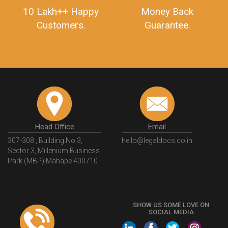
10 Lakh++ Happy
Money Back
Customers.
Guarantee.
Head Office
Email
307-308 , Building No 3,
hello@legaldocs.co.in
Sector 3, Millenium Business
Park (MBP) Mahape 400710
SHOW US SOME LOVE ON
SOCIAL MEDIA