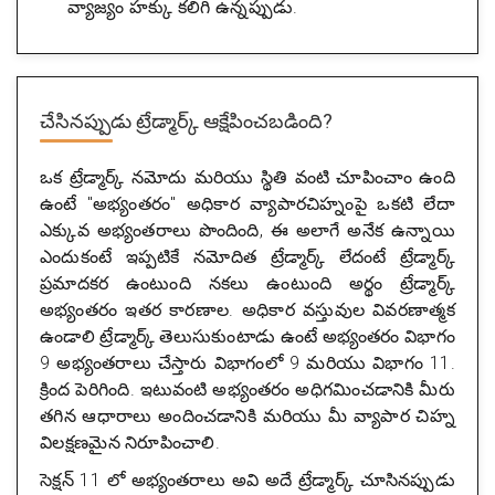
వ్యాజ్యం హక్కు కలిగి ఉన్నప్పుడు.
చేసినప్పుడు ట్రేడ్మార్క్ ఆక్షేపించబడింది?
ఒక ట్రేడ్మార్క్ నమోదు మరియు స్థితి వంటి చూపించాం ఉంది
ఉంటే "అభ్యంతరం" అధికార వ్యాపారచిహ్నంపై ఒకటి లేదా
ఎక్కువ అభ్యంతరాలు పొందింది, ఈ అలాగే అనేక ఉన్నాయి
ఎందుకంటే ఇప్పటికే నమోదిత ట్రేడ్మార్క్ లేదంటే ట్రేడ్మార్క్
ప్రమాదకర ఉంటుంది నకలు ఉంటుంది అర్థం ట్రేడ్మార్క్
అభ్యంతరం ఇతర కారణాల. అధికార వస్తువుల వివరణాత్మక
ఉండాలి ట్రేడ్మార్క్ తెలుసుకుంటాడు ఉంటే అభ్యంతరం విభాగం
9 అభ్యంతరాలు చేస్తారు విభాగంలో 9 మరియు విభాగం 11.
క్రింద పెరిగింది. ఇటువంటి అభ్యంతరం అధిగమించడానికి మీరు
తగిన ఆధారాలు అందించడానికి మరియు మీ వ్యాపార చిహ్న
విలక్షణమైన నిరూపించాలి.
సెక్షన్ 11 లో అభ్యంతరాలు అవి అదే ట్రేడ్మార్క్ చూసినప్పుడు