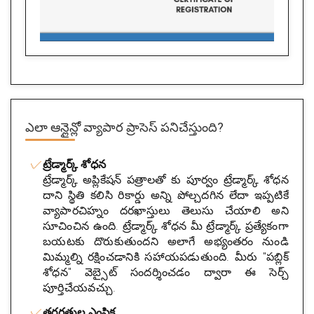
ఎలా ఆన్లైన్లో వ్యాపార ప్రాసెస్ పనిచేస్తుంది?
ట్రేడ్మార్క్ శోధన
ట్రేడ్మార్క్ అప్లికేషన్ పత్రాలతో కు పూర్వం ట్రేడ్మార్క్ శోధన
దాని స్థితి కలిసి రికార్డు అన్ని పోల్చదగిన లేదా ఇప్పటికే
వ్యాపారచిహ్నం దరఖాస్తులు తెలుసు చేయాలి అని
సూచించిన ఉంది. ట్రేడ్మార్క్ శోధన మీ ట్రేడ్మార్క్ ప్రత్యేకంగా
బయటకు దొరుకుతుందని అలాగే అభ్యంతరం నుండి
మిమ్మల్ని రక్షించడానికి సహాయపడుతుంది. మీరు "పబ్లిక్
శోధన" వెబ్సైట్ సందర్శించడం ద్వారా ఈ సెర్చ్
పూర్తిచేయవచ్చు.
తరగతుల ఎంపిక