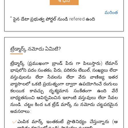
శోధన
మరింత
*
పైన డేటా ప్రభుత్వ పోర్టల్ నుండి refered ఉంది
ట్రేడ్మార్క్ నమోదు ఏమిటి?
ట్రేడ్మార్క్ (ప్రముఖంగా బ్రాండ్ పేరు గా పిలుస్తారు) లేమాన్
భాషలోని పదం సంతకం, పేరు, పరికరం లేబుల్, సంఖ్యలు లేదా
వస్తువులను లేదా సేవలను లేదా వేరు వాణిజ్య ఇతర
వ్యాసాలలో ఒకటి ప్రయత్నంగా ద్వారా ఉపయోగించే రంగులు
కలయిక కావచ్చు దృశ్యమాన సంకేతంగా ఉంది వేరే
బాధ్యతనుంచి ఆవిర్భవించిన ఇలాంటి వస్తువులు లేదా సేవల
నుండి. చట్టం కింద ఒక ట్రేడ్ మార్క్ ను నమోదు చట్టపరమైన
అవసరాలు:
ఎంపిక మార్క్ ఇంతకంటే ప్రాతినిధ్యం చేస్తున్నారు (ఆ
కాగితం రూపంలో ఉంది) సామర్థ్యం ఉండాలి.