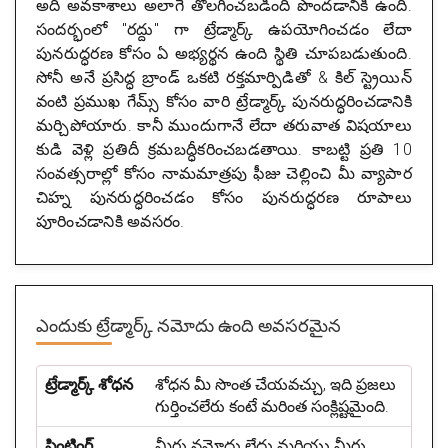
అది అవకాశాలు అలాగే తొలగించబడింది పొందడానికి ఉంది.
సందర్భంలో "రద్దు" గా ట్రేడ్మార్క్ ఉపయోగించడం లేదా
పునరుద్ధరణ కోసం ఏ అభ్యర్థన ఉంది స్థితి చూపబడుతుంది.
సోనీ అనే ప్రసిద్ధ బ్రాండ్ ఒకటి రక్తమార్పిడితో & కిల్ స్ట్రెయిన్
వంటి ప్రముఖ గేమ్స్ కోసం వారి ట్రేడ్మార్క్ పునరుద్ధరించడానికి
మర్చిపోయారు. కానీ ముందుగానే లేదా తరువాత విషయాలు
కుడి వెళ్లి ప్రతిదీ క్రమబద్ధీకరించబడతాయి. కాబట్టి ప్రతి 10
సంవత్సరాల్లో కోసం నామమాత్రపు ఫీజు చెల్లించి మీ వ్యాపార
చిహ్న పునరుద్ధరించడం కోసం పునరుద్ధరణ రూపాలు
పూరించడానికి అవసరం.
ఎందుకు ట్రేడ్మార్క్ నమోదు ఉంది
అవసరమైన
ట్రేడ్మార్క్ శోధన
శోధన మీ సొంత చేయవచ్చు, ఇది ప్రజలు
గుర్తించలేరు కంటే మరింత సంక్లిష్టమైంది.
ప్రింటింగ్
మీరు నమోదు లేదు మరియు మీరు