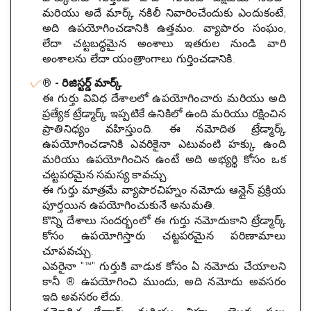
మరియు అదే మార్క్ నకిలీ నివారించేందుకు ఎందుకంటే,
అది ఉపయోగించడానికి ఉత్తమం. వ్యాపారం సంఘం,
లేదా చట్టబద్ధమైన అంశాలు ఇతరుల నుండి వారి
అంశాలను లేదా యంత్రాంగాలు గుర్తించడానికి.
® - రిజిస్టర్డ్ మార్క్
ఈ గుర్తు వివిధ దేశాలలో ఉపయోగించారు మరియు అది
ప్రత్యేక ట్రేడ్మార్క్ ఇప్పటికే ఉనికిలో ఉంది మరియు రక్షించిన
ప్రాతినిధ్యం వహిస్తుంది. ఈ నమోదిత ట్రేడ్మార్క్
ఉపయోగించడానికి ఎవరికైనా ఎటువంటి హక్కు ఉంది
మరియు ఉపయోగించిన ఉంటే అది అభ్యర్థి కోసం ఒక
చట్టపరమైన సమస్య కావచ్చు.
ఈ గుర్తు మాత్రమే వ్యాపారచిహ్నం నమోదు ఆన్లైన్ ప్రక్రియ
పూర్తయిన ఉపయోగించుకునే అనుమతి.
కొన్ని దేశాలు సందర్భంలో ఈ గుర్తు నమోదుకాని ట్రేడ్మార్క్
కోసం ఉపయోగిస్తారు చట్టపరమైన పరిణామాలు
చూపవచ్చు.
ఎవరైనా "™" గుర్తుకి వాడుక కోసం ఏ నమోదు చేయాలని
కానీ ® ఉపయోగించి ముందు, అది నమోదు అవసరం
ఇది అవసరం లేదు.