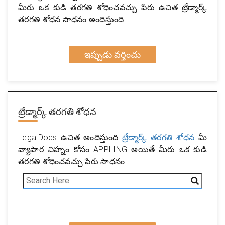
మీరు ఒక కుడి తరగతి శోధించవచ్చు పేరు ఉచిత ట్రేడ్మార్క్
తరగతి శోధన సాధనం అందిస్తుంది
ఇప్పుడు వర్తించు
ట్రేడ్మార్క్ తరగతి శోధన
LegalDocs ఉచిత అందిస్తుంది
ట్రేడ్మార్క్ తరగతి శోధన
మీ
వ్యాపార చిహ్నం కోసం APPLING అయితే మీరు ఒక కుడి
తరగతి శోధించవచ్చు పేరు సాధనం