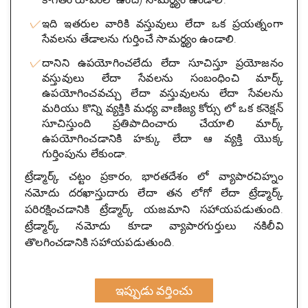
ఇది ఇతరుల వారికి వస్తువులు లేదా ఒక ప్రయత్నంగా
సేవలను తేడాలను గుర్తించే సామర్థ్యం ఉండాలి.
దానిని ఉపయోగించలేదు లేదా సూచిస్తూ ప్రయోజనం
వస్తువులు లేదా సేవలను సంబంధించి మార్క్
ఉపయోగించవచ్చు లేదా వస్తువులను లేదా సేవలను
మరియు కొన్ని వ్యక్తికి మధ్య వాణిజ్య కోర్సు లో ఒక కనెక్షన్
సూచిస్తుంది ప్రతిపాదించారు చేయాలి మార్క్
ఉపయోగించడానికి హక్కు లేదా ఆ వ్యక్తి యొక్క
గుర్తింపును లేకుండా.
ట్రేడ్మార్క్ చట్టం ప్రకారం, భారతదేశం లో వ్యాపారచిహ్నం
నమోదు దరఖాస్తుదారు లేదా తన లోగో లేదా ట్రేడ్మార్క్
పరిరక్షించడానికి ట్రేడ్మార్క్ యజమాని సహాయపడుతుంది.
ట్రేడ్మార్క్ నమోదు కూడా వ్యాపారగుర్తులు నకిలీవి
తొలగించడానికి సహాయపడుతుంది.
ఇప్పుడు వర్తించు