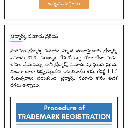
ఇప్పుడు వర్తించు
ట్రేడ్మార్క్ నమోదు ప్రక్రియ
ప్రాథమిక ట్రేడ్మార్క్ నమోదు ఎక్కడ దరఖాస్తుదారు ట్రేడ్మార్క్
నమోదు కొరకు దరఖాస్తు చేసుకోవచ్చు రోజు లేదా రెండు,
లోపల చేయవచ్చు, కానీ ట్రేడ్మార్క్ నమోదు పూర్తయిన ప్రక్రియ
నిజంగా చాలా విస్తృతమైనది. ఇది విధానం కోసం గరిష్ట 1 1.5
సంవత్సరాలు పడుతుంది. ట్రేడ్మార్క్ నమోదు కోసం అనేక
దశలు ఉన్నాయి.