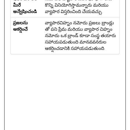
మీరే
కొన్ని వినియోగిస్తామన్నారు మరియు
అన్వేషించండి
వ్యాపార విస్తరించింది చేయవచ్చు.
ప్రజలను
వ్యాపారచిహ్నం నమోదు ప్రజలు బ్రాండ్లు
ఆకర్షించే
తో పని ప్రేమ మరియు వ్యాపార చిహ్నం
నమోదు ఒక బ్రాండ్ కూడా సంస్థ తయారు
సహాయపడుతుంది మానవవనరుల
ఆకర్షించడానికి సహాయపడుతుంది.