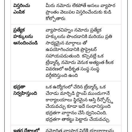
విస్తరించు
మీరు నమోదు లేకపోతే అసలు వ్యాపార
ఎంపిక
ప్రాంతం వెలుపల విస్తరించేందుకు కుడి
కోల్పోతారు.
ప్రత్యేక
వ్యాపారచిహ్నం నమోదు ప్రత్యేక
హక్కులను
హక్కులను పొందడానికి మరియు ప్రతి
ఆనందించండి
సాధ్యమైన మార్గాలు తో
ఉపయోగించడానికి ప్రొప్రైటర్
సహాయపడుతుంది. కన్సివబ్లే ఒక
ట్రేడ్మార్క్ నమోదు వెనుక అత్యంత కీలక
వివరణలో అధీకృత సంస్థ సంస్థ
వర్గీకరిస్తుంది ఉంది
భద్రతా
ఒక ఉద్యోగంలో చేరిన ట్రేడ్మార్క్ ఒక
నిర్వహిస్తుంది
చేరాడు మార్పిడి స్టాంప్ ముందుగానే
కార్యాలయాలు స్థిరమైన ఆస్తి రీన్ఫోర్స్డ్
చేయవచ్చు కూడా ఇదే సంధానిస్తుంది
భద్రతగా వాగ్దానం చేసే ధ్వనించింది,
భద్రతగా తాకట్టు పెట్టారు చేయవచ్చు.
ఇతర దేశాలలో
నమోదిత వ్యాపార విదేశీ భూభాగాలను