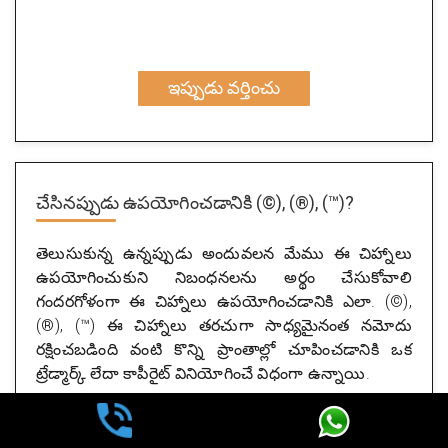
ఇప్పుడు వర్తించు
చేసినప్పుడు ఉపయోగించడానికి
(©), (®), (™)?
తెలుసుకున్న ఉన్నప్పుడు అందువలన మేము ఈ చిహ్నాలు
ఉపయోగించుకుని నిబంధనలను అర్థం చేసుకోవాలి
గందరగోళంగా ఈ చిహ్నాలు ఉపయోగించడానికి ఎలా. (©),
(®), (™) ఈ చిహ్నాలు తరచుగా సాధ్యమైనంత నమోదు
రక్షించబడింది వంటి కొన్ని ప్రాంతాల్లో చూపించడానికి ఒక
ట్రేడ్మార్క్ లేదా కాపీరైట్ వినియోగించే విధంగా ఉన్నాయి.
(™) & TM
ట్రేడ్మార్క్ సాధారణంగా ఒక పేరు, పదం, చిహ్నం, చిత్రం,