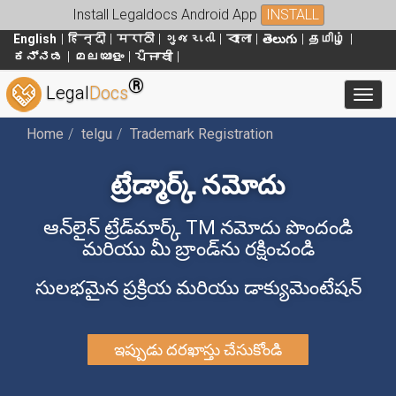
Install Legaldocs Android App
INSTALL
English
हिन्दी
मराठी
ગુજરાતી
বাংলা
తెలుగు
தமிழ்
ಕನ್ನಡ
മലയാളം
ਪੰਜਾਬੀ
®
Legal
Docs
Toggl
Home
telgu
Trademark Registration
ట్రేడ్మార్క్ నమోదు
ఆన్‌లైన్ ట్రేడ్‌మార్క్ TM నమోదు పొందండి
మరియు మీ బ్రాండ్‌ను రక్షించండి
సులభమైన ప్రక్రియ మరియు డాక్యుమెంటేషన్
ఇప్పుడు దరఖాస్తు చేసుకోండి