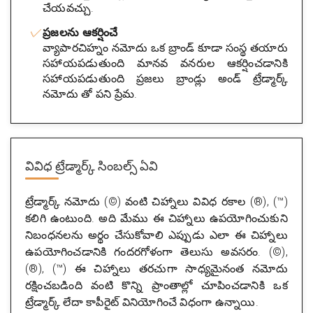
చేయవచ్చు.
ప్రజలను ఆకర్షించే
వ్యాపారచిహ్నం నమోదు ఒక బ్రాండ్ కూడా సంస్థ తయారు
సహాయపడుతుంది మానవ వనరుల ఆకర్షించడానికి
సహాయపడుతుంది ప్రజలు బ్రాండ్లు అండ్ ట్రేడ్మార్క్
నమోదు తో పని ప్రేమ.
వివిధ ట్రేడ్మార్క్ సింబల్స్ ఏవి
ట్రేడ్మార్క్ నమోదు (©) వంటి చిహ్నాలు వివిధ రకాల (®), (™)
కలిగి ఉంటుంది. అది మేము ఈ చిహ్నాలు ఉపయోగించుకుని
నిబంధనలను అర్థం చేసుకోవాలి ఎప్పుడు ఎలా ఈ చిహ్నాలు
ఉపయోగించడానికి గందరగోళంగా తెలుసు అవసరం. (©),
(®), (™) ఈ చిహ్నాలు తరచుగా సాధ్యమైనంత నమోదు
రక్షించబడింది వంటి కొన్ని ప్రాంతాల్లో చూపించడానికి ఒక
ట్రేడ్మార్క్ లేదా కాపీరైట్ వినియోగించే విధంగా ఉన్నాయి.