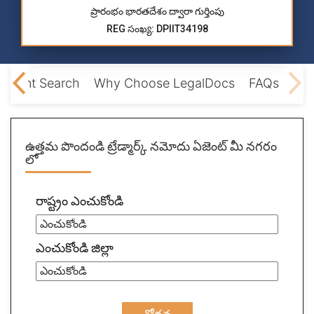
ప్రారంభం భారతదేశం ద్వారా గుర్తింపు
REG సంఖ్య: DPIIT34198
Patent Search
Why Choose LegalDocs
FAQs
ఉత్తమ పొందండి
ట్రేడ్మార్క్ నమోదు ఏజెంట్
మీ నగరం
లో
రాష్ట్రం ఎంచుకోండి
ఎంచుకోండి జిల్లా