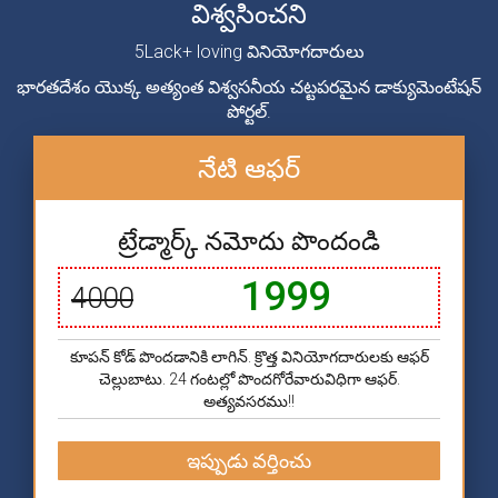
విశ్వసించని
5Lack+ loving వినియోగదారులు
భారతదేశం యొక్క అత్యంత విశ్వసనీయ చట్టపరమైన డాక్యుమెంటేషన్
పోర్టల్.
నేటి ఆఫర్
ట్రేడ్మార్క్ నమోదు పొందండి
1999
4000
కూపన్ కోడ్ పొందడానికి లాగిన్. క్రొత్త వినియోగదారులకు ఆఫర్
చెల్లుబాటు. 24 గంటల్లో పొందగోరేవారువిధిగా ఆఫర్.
అత్యవసరము!!
ఇప్పుడు వర్తించు