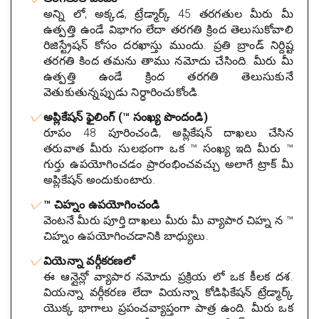
అన్ని లో, అక్కడ, ట్రేడ్మార్క్ 45 తరగతుల మీరు మీ
ఉత్పత్తి ఉండే విభాగం లేదా తరగతి క్రింద తెలుసుకోవాలి
రిజిస్ట్రేషన్ కోసం దరఖాస్తు ముందు. ప్రతి బ్రాండ్ నిర్దిష్ట
తరగతి కింద తమను తాము నమోదు చేసింది. మీరు మీ
ఉత్పత్తి ఉండే క్రింద తరగతి తెలుసుకునే
వెతుకుతున్నప్పుడు నిర్ధారించుకోండి.
అప్లికేషన్ ఫైలింగ్ (™ సంఖ్య పొందండి)
రూపం 48 పూరించండి, అప్లికేషన్ దాఖలు చేసిన
తరువాత మీరు సులభంగా ఒక ™ సంఖ్య ఇది మీరు ™
గుర్తు ఉపయోగించడం ప్రారంభించవచ్చు అలాగే ట్రాక్ మీ
అప్లికేషన్ అందుకుంటారు.
™ చిహ్నం ఉపయోగించండి
వెంటనే మీరు పూర్తి దాఖలు మీరు మీ వ్యాపార చిహ్న న ™
చిహ్నం ఉపయోగించడానికి బాధ్యులు.
వియెన్నా వర్గీకరణలో
ఈ ఆన్లైన్లో వ్యాపార నమోదు ప్రక్రియ లో ఒక కీలక దశ.
వియన్నా వర్గీకరణ లేదా వియన్నా కోడిఫికేషన్ ట్రేడ్మార్క్
యొక్క భాగాలు ప్రపంచవ్యాప్తంగా పాత్ర ఉంది. మీరు ఒక