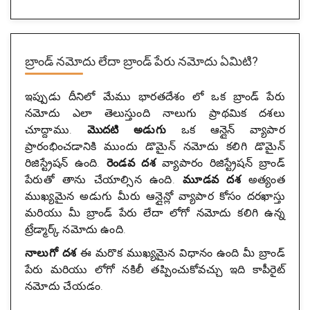
బ్రాండ్ నమోదు లేదా బ్రాండ్ పేరు నమోదు ఏమిటి?
ఇప్పుడు దీనిలో మేము భారతదేశం లో ఒక బ్రాండ్ పేరు
నమోదు ఎలా తెలుస్తుంది నాలుగు ప్రాథమిక దశలు
చూద్దాము.
మొదటి అడుగు
ఒక ఆన్లైన్ వ్యాపార
ప్రారంభించడానికి ముందు డొమైన్ నమోదు కలిగి డొమైన్
రిజిస్ట్రేషన్ ఉంది.
రెండవ దశ
వ్యాపారం రిజిస్ట్రేషన్ బ్రాండ్
పేరుతో తాను చేయాల్సిన ఉంది.
మూడవ దశ
అత్యంత
ముఖ్యమైన అడుగు మీరు ఆన్లైన్లో వ్యాపార కోసం దరఖాస్తు
మరియు మీ బ్రాండ్ పేరు లేదా లోగో నమోదు కలిగి ఉన్న
ట్రేడ్మార్క్ నమోదు ఉంది.
నాలుగో దశ
ఈ మరొక ముఖ్యమైన విధానం ఉంది మీ బ్రాండ్
పేరు మరియు లోగో నకిలీ తప్పించుకోవచ్చు ఇది కాపీరైట్
నమోదు చేయడం.