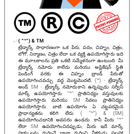
( "™") & TM
ట్రేడ్మార్క్ సాధారణంగా ఒక పేరు, పదం, చిహ్నం, చిత్రం,
లోగో, నిర్మాణం, చిత్రం లేదా ఒక వ్యక్తి ఉపయోగిస్తారు ఇది
ఈ మూలకాలను ప్రతి ఒకటి సమ్మేళనంగా ఉంటుంది. మీ
ట్రేడ్మార్క్ నమోదు కాలేదు మరియు అప్లికేషన్ స్థితి
పెండింగ్ వరకు ఈ చిహ్నం బ్రాండ్ పేరుతో
ఉపయోగించవచ్చు. వద్ద మొట్టమొదటి, (™) - ట్రేడ్మార్క్
అండ్ SM - ట్రేడ్మార్క్ నమోదుకాని ఉన్నప్పుడు సర్వీస్
మార్క్ ఉపయోగిస్తారు. "™" ప్రాతినిధ్యం వస్తువులకు
ఉపయోగిస్తారు మరియు SM సేవలు ప్రాతినిధ్యం
ఉపయోగిస్తారు. వాటి ఉపయోగం ఏ చట్టపరమైన
ప్రాధాన్యతను కలిగి లేదు ( "™") & (SM)
ఉపయోగించడానికి అవసరం ఉండదు. కానీ మీరు "™"
లేదా SM ఉపయోగించినప్పుడు, మీరు ఇదే మార్క్
హక్కులను గుర్తించే దావా గురించి వీక్షకుడు సలహా