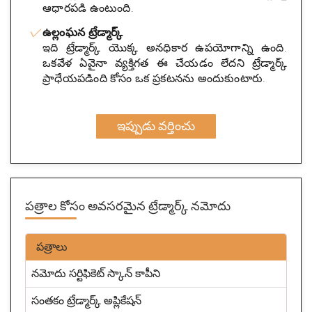
ఆధారపడి ఉంటుంది.
ఉల్లంఘన ట్రేడ్మార్క్
ఇది ట్రేడ్మార్క్ యొక్క అనధికార ఉపయోగాన్ని ఉంది.
ఒకవేళ ఏవైనా వ్యక్తిగత ఈ చేయడం లేదని ట్రేడ్మార్క్
ప్రాధేయపడింది కోసం ఒక ప్రకటనను అందుకుంటారు.
ఇప్పుడు వర్తించు
పత్రాల కోసం అవసరమైన
ట్రేడ్మార్క్ నమోదు
పత్రాలు
నమోదు సర్టిఫికెట్ స్కాన్ కాపీని
సంతకం ట్రేడ్మార్క్ అప్లికేషన్