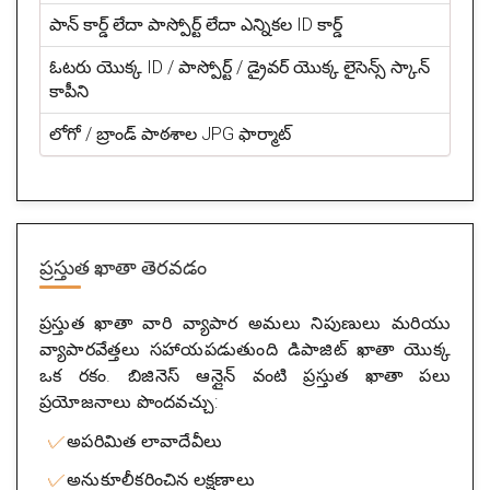
పాన్ కార్డ్ లేదా పాస్పోర్ట్ లేదా ఎన్నికల ID కార్డ్
ఓటరు యొక్క ID / పాస్పోర్ట్ / డ్రైవర్ యొక్క లైసెన్స్ స్కాన్
కాపీని
లోగో / బ్రాండ్ పాఠశాల JPG ఫార్మాట్
ప్రస్తుత ఖాతా తెరవడం
ప్రస్తుత ఖాతా వారి వ్యాపార అమలు నిపుణులు మరియు
వ్యాపారవేత్తలు సహాయపడుతుంది డిపాజిట్ ఖాతా యొక్క
ఒక రకం. బిజినెస్ ఆన్లైన్ వంటి ప్రస్తుత ఖాతా పలు
ప్రయోజనాలు పొందవచ్చు:
అపరిమిత లావాదేవీలు
అనుకూలీకరించిన లక్షణాలు