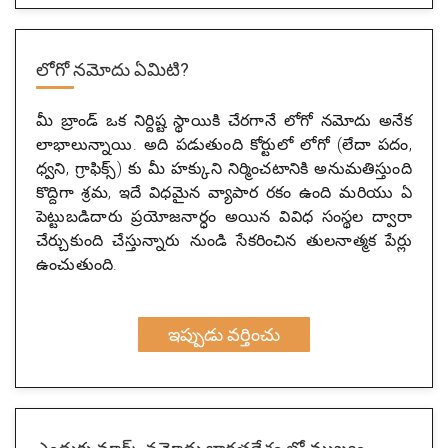
లోగో నమోదు ఏమిటి?
మీ బ్రాండ్ ఒక నిర్దిష్ట స్థాయికి చేరగానే లోగో నమోదు అనేక
లాభాలున్నాయి. అది పడుతుంది కోర్టులో లోగో (లేదా పదం,
ధ్వని, గ్రాఫిక్స్) కు మీ హక్కుని నిర్మించటానికి అనుమతిస్తుంది
కొద్దిగా శ్రమ, ఇదే విధమైన వ్యాపార రకం ఉంది మరియు ఏ
పెట్టుబడిదారు ప్రయోజనార్ధం అయిన వివిధ సంస్థల ద్వారా
చేర్చుకుంది చేస్తున్నారు నుండి సేకరించిన తులనాత్మక పేర్లు
ఉంచుతుంది.
ఇప్పుడు వర్తించు