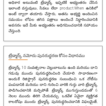
అధికార అటువంటి ట్రేడ్మార్క్ ఇప్పటికే అభ్యంతరం చేసిన
ఇలాంటి వస్తువులు, సేవలు లేదా product.When ఉనికిలో
అంటే ద్వారా తయారు చేస్తారు, అతను అభ్యర్థి అందించిన
సమయం లోపల తగిన పత్రాలు అందించే నిర్ధారించడానికి
అవసరం ఇదే మీకు అభ్యంతరం అధిగమించడానికి సహాయం
చేస్తుంది.
ట్రేడ్మార్క్ నమోదు పునరుద్ధరణ కోసం విధానము
ట్రేడ్మార్క్ 10 సంవత్సరాల చెల్లుబాటును ఉంది మరియు దాని
గడువు ముందు పునరుద్ధరించింది చేయాలి. సాధారణంగా
అందుకే రిజిస్ట్రార్ పునరుద్ధరణ సంబంధించి ఒక నోటీసు
పంపడానికి మరియు దాని గురించి వారికి గుర్తు వారి ట్రేడ్మార్క్
పొడిగించటానికి మర్చిపోతే. ట్రేడ్మార్క్ ముగుస్తుండడంతో 6
నెలల ముందు తిరిగి చేయవచ్చు. ఒకవేళ ఏవైనా వ్యక్తిగత
కాలదోషం ముందు ట్రేడ్మార్క్ పునరుద్ధరించడానికి విఫలమైతే,