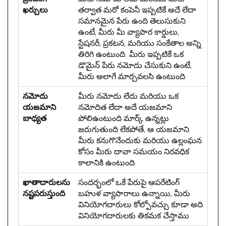
ఖర్చులు
తర్వాత మరో కంపెనీ ఇప్పటికే అదే లేదా
సమానమైన పేరు ఉంది తెలుసుకుని
ఉంటే, మీరు మీ వ్యాపార కార్డులు,
స్టేషనరీ, ప్రకటన, మరియు సంకేతాల అన్ని
తిరిగి ఉంటుంది. మీరు ఇప్పటికే ఒక
డొమైన్ పేరు నమోదు చేసుకుని ఉంటే,
మీరు అలాగే మార్చవలసి ఉంటుంది.
నమోదు
మీరు నమోదు లేదు మరియు ఒక
యజమాని
నమోదిత లేదా అదే యజమాని
బాధ్యత
పోలిఉంటుంది మార్క్ ఉన్నట్లు
జరుగుతుంది లేకపోతే, ఆ యజమాని
మీరు కనుగొనేందుకు మరియు ఉల్లంఘన
కోసం మీరు దావా సమయం నిరవధిక
కాలానికి ఉంటుంది.
ఖాతాదారులను
సందర్భంలో ఒకే పేరుపై ఆపరేటింగ్
నష్టపరుస్తుంది
బహుళ వ్యాపారాలు ఉన్నాయి, మీరు
వినియోగదారులు కోల్పోవచ్చు కూడా అది
వినియోగదారులకు తికమక చేస్తాము