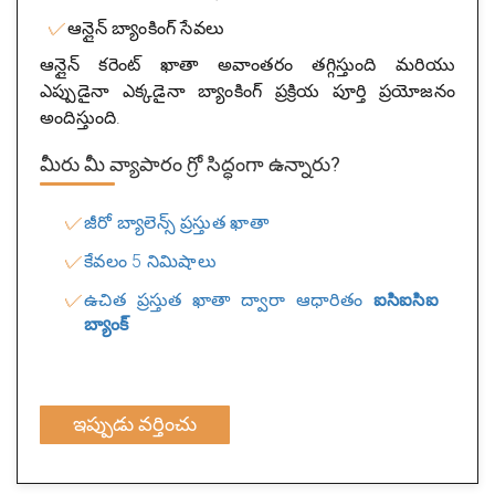
ఆన్లైన్ బ్యాంకింగ్ సేవలు
ఆన్లైన్ కరెంట్ ఖాతా అవాంతరం తగ్గిస్తుంది మరియు
ఎప్పుడైనా ఎక్కడైనా బ్యాంకింగ్ ప్రక్రియ పూర్తి ప్రయోజనం
అందిస్తుంది.
మీరు మీ వ్యాపారం గ్రో సిద్ధంగా ఉన్నారు?
జీరో బ్యాలెన్స్ ప్రస్తుత ఖాతా
కేవలం 5 నిమిషాలు
ఉచిత ప్రస్తుత ఖాతా ద్వారా ఆధారితం
ఐసిఐసిఐ
బ్యాంక్
ఇప్పుడు వర్తించు