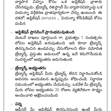
వ్యాపార చిహ్నం కోసం ఒక అప్లికేషన్ వ్రాశారు
చేసినప్పుడు, ట్రేడ్మార్క్ రిజిస్ట్రార్ మీ వ్యాపారచిహ్నంపై ఒక
వియన్నా వర్గీకరణ వ్రాతపూర్వకంగా చేర్చు ఉంటుంది. ఈ
దశలో, అప్లికేషన్ peruses ,, 'వియన్నా కోడిఫికేషన్ కోసం
పంపిన
అప్లికేషన్ ప్రాసెసింగ్ ప్రారంభమవుతుంది
వెంటనే దాఖలు పూర్తయిన గా, ప్రభుత్వం 1 సంవత్సరం
లోపల అప్లికేషన్ జరుపుతుంది. ఇది కూడా ట్రేడ్మార్క్
తిరస్కరించిన ఉండవచ్చు చేసుకోవాలని లేదా నమోదిత
ట్రేడ్మార్క్ ప్రస్తుతం అమలులో ఉన్న ఇదే కనుగొనేందుకు
సందర్భంలో అభ్యంతరం జరుగుతుంది.
ట్రేడ్మార్క్ అభ్యంతరం
ట్రేడ్మార్క్ అప్లికేషన్ మీరు ట్రేడ్మార్క్ లేదని నిర్ధారించుకోండి
అవసరం అందువలన ఉన్నప్పుడు శోధించండి, నిర్ధారణ
సమయంలో అభ్యంతరం చేయవచ్చు. ఒకవేళ మీ ట్రేడ్మార్క్
మీరు లోపల అభ్యంతరం 30 రోజుల వ్యతిరేకంగా సాక్ష్యం
అందించాలి ఆక్షేపించబడింది.
విన్న
ఆఫీసర్ మీ అప్లికేషన్ తిరస్కరిస్తుంది ఉంటే మీరు