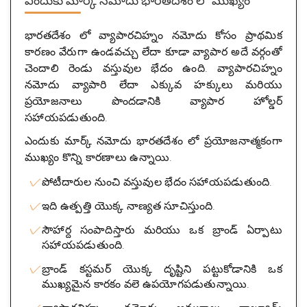
ఎందుకు మార్క్ నమోదు భారతదేశం లో ముఖ్యం
భారతదేశం లో వ్యాపారచిహ్నం నమోదు కోసం ప్రాథమిక
కారణం వేరుగా ఉండవచ్చు లేదా కూడా వ్యాపార అదే వర్గంతో
చెందాలి రెండు వస్తువుల భేదం ఉంది. వ్యాపారచిహ్నం
నమోదు వ్యాపారి లేదా ఎక్కువ హక్కులు మరియు
ప్రయోజనాలు పొందడానికి వ్యాపార హోల్డర్
సహాయపడుతుంది.
ఎందుకు మార్క్ నమోదు భారతదేశం లో ప్రయోజనాత్మకంగా
ముఖ్యం కొన్ని కారణాలు ఉన్నాయి.
పోటీదారుల నుంచి వస్తువుల భేదం సహాయపడుతుంది.
ఇది ఉత్పత్తి యొక్క నాణ్యత సూచిస్తుంది.
సౌహార్ద సంపాదిస్తారు మరియు ఒక బ్రాండ్ ఏర్పాటు
సహాయపడుతుంది.
బ్రాండ్ కస్టమర్ యొక్క దృష్టిని పట్టుకోడానికి ఒక
ముఖ్యమైన కారకం వలె ఉపయోగపడుతున్నాయి.