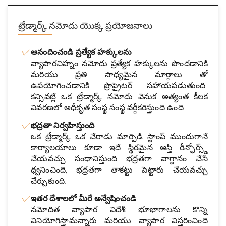
ట్రేడ్మార్క్ నమోదు యొక్క ప్రయోజనాలు
ఆనందించండి ప్రత్యేక హక్కులను
వ్యాపారచిహ్నం నమోదు ప్రత్యేక హక్కులను పొందడానికి
మరియు ప్రతి సాధ్యమైన మార్గాలు తో
ఉపయోగించడానికి ప్రొప్రైటర్ సహాయపడుతుంది.
కన్సివబ్లే ఒక ట్రేడ్మార్క్ నమోదు వెనుక అత్యంత కీలక
వివరణలో అధీకృత సంస్థ సంస్థ వర్గీకరిస్తుంది ఉంది.
భద్రతా నిర్వహిస్తుంది
ఒక ట్రేడ్మార్క్ ఒక చేరాడు మార్పిడి స్టాంప్ ముందుగానే
కార్యాలయాలు కూడా ఇదే స్థిరమైన ఆస్తి రీన్ఫోర్స్డ్
చేయవచ్చు సంధానిస్తుంది భద్రతగా వాగ్దానం చేసే
ధ్వనించింది, భద్రతగా తాకట్టు పెట్టారు చేయవచ్చు
చేర్చుకుంది.
ఇతర దేశాలలో మీరే అన్వేషించండి
నమోదిత వ్యాపార విదేశీ భూభాగాలను కొన్ని
వినియోగిస్తామన్నారు మరియు వ్యాపార విస్తరించింది