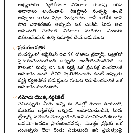
అభ్యంతరం వ్యతిరేకంగా వివరాలు రుజువు తగిన
ఆధారాలు అందించాలి. రిజిస్ట్రార్ సంతృప్తి ఉంటే
అప్పుడు అతను పత్రం పంపుతాడు. కానీ ఒకవేళ దాని
సారి నిరాకరణకు అప్పుడు ఒక వినికిడి మీరు అది
అనుమతి చేయాలి వివరాలు మరియు ఎందుకు
వివరించేందుకు ఉన్న షెడ్యూల్ చేయబడుతుంది.
ప్రచురణ పత్రిక
సందర్భంలో అప్లికేషన్ ఇది 90 రోజులు ట్రేడ్మార్క్ పత్రికలో
ప్రచురించబడుతుంది అప్పుడు అంగీకరించబడినది. ఆ
కాలంలో మధ్య లో, ఒక వ్యక్తి ఒక ప్రతిపక్ష పెంచడానికి
అవకాశం ఉంది. దీనిని వ్యతిరేకించారు ఉంటే అప్పుడు
వ్యక్తి వ్యతిరేకత నడుస్తుంది గురించి నిరూపించడానికి ఒక
అవకాశం పొందుతారు
నమోదు యొక్క సర్టిఫికెట్
చేసినప్పుడు మీరు అన్ని ఈ దశల్లో గుండా ఉంటుంది,
మరియు అప్లికేషన్ అప్పుడు ఆమోదించబడితే, మీరు
ట్రేడ్మార్క్ నమోదు చెయ్యబడింది అని సూచిస్తుంది ® గుర్తు
ఉపయోగించడం ప్రారంభించవచ్చు. మొత్తం ప్రక్రియ ఒక
సంవత్సరం లేదా రెండు పడుతుంది ఇది ప్రభుత్వంపై