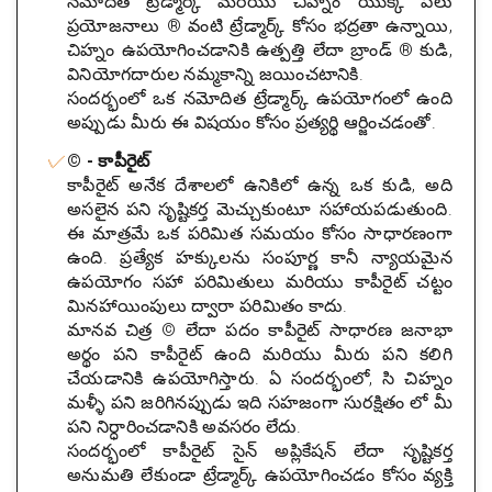
నమోదిత ట్రేడ్మార్క్ మరియు చిహ్నం యొక్క పలు
ప్రయోజనాలు ® వంటి ట్రేడ్మార్క్ కోసం భద్రతా ఉన్నాయి,
చిహ్నం ఉపయోగించడానికి ఉత్పత్తి లేదా బ్రాండ్ ® కుడి,
వినియోగదారుల నమ్మకాన్ని జయించటానికి.
సందర్భంలో ఒక నమోదిత ట్రేడ్మార్క్ ఉపయోగంలో ఉంది
అప్పుడు మీరు ఈ విషయం కోసం ప్రత్యర్థి ఆర్జించడంతో.
© - కాపీరైట్
కాపీరైట్ అనేక దేశాలలో ఉనికిలో ఉన్న ఒక కుడి, అది
అసలైన పని సృష్టికర్త మెచ్చుకుంటూ సహాయపడుతుంది.
ఈ మాత్రమే ఒక పరిమిత సమయం కోసం సాధారణంగా
ఉంది. ప్రత్యేక హక్కులను సంపూర్ణ కానీ న్యాయమైన
ఉపయోగం సహా పరిమితులు మరియు కాపీరైట్ చట్టం
మినహాయింపులు ద్వారా పరిమితం కాదు.
మానవ చిత్ర © లేదా పదం కాపీరైట్ సాధారణ జనాభా
అర్థం పని కాపీరైట్ ఉంది మరియు మీరు పని కలిగి
చేయడానికి ఉపయోగిస్తారు. ఏ సందర్భంలో, సి చిహ్నం
మళ్ళీ పని జరిగినప్పుడు ఇది సహజంగా సురక్షితం లో మీ
పని నిర్ధారించడానికి అవసరం లేదు.
సందర్భంలో కాపీరైట్ సైన్ అప్లికేషన్ లేదా సృష్టికర్త
అనుమతి లేకుండా ట్రేడ్మార్క్ ఉపయోగించడం కోసం వ్యక్తి