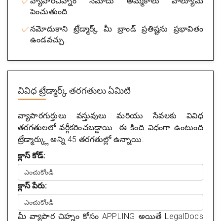
వ్యాపారచిహ్నం నమోదు అమ్మకాలు వాల్యూమ్
పెంచుతుంది.
నమోదుకాని ట్రేడ్మార్క్ మీ బ్రాండ్ ప్రతిష్టను ప్రభావితం
ఉండవచ్చు.
వివిధ ట్రేడ్మార్క్ తరగతులు ఏమిటి
వ్యాపారగుర్తులు వస్తువులు మరియు సేవలకు వివిధ
తరగతులలో వర్గీకరించబడ్డాయి. ఈ కింది విధంగా ఉంటుంది
ట్రేడ్మార్క్లు అన్ని 45 తరగతుల్లో ఉన్నాయి:
క్లాస్ కోడ్:
క్లాస్ పేరు:
మీ వ్యాపార చిహ్నం కోసం APPLING అయితే LegalDocs