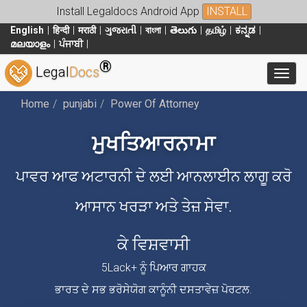
Install Legaldocs Android App
INSTALL
English
हिन्दी
मराठी
ગુજરાતી
বাংলা
తెలుగు
தமிழ்
ಕನ್ನಡ
മലയാളം
ਪੰਜਾਬੀ
®
Legal
Docs
Toggl
Home
punjabi
Power Of Attorney
ਮੁਖਤਿਆਰਨਾਮਾ
ਪਾਵਰ ਆਫ ਅਟਾਰਨੀ ਦੇ ਲਈ ਆਨਲਾਈਨ ਲਾਗੂ ਕਰੋ
ਆਸਾਨ ਖਰੜਾ ਅਤੇ ਤੇਜ਼ ਸੇਵਾ.
ਕੇ ਵਿਸ਼ਵਾਸੀ
5Lack+ ਨੂੰ ਪਿਆਰ ਗਾਹਕ
ਭਾਰਤ ਦੇ ਸਭ ਭਰੋਸੇਯੋਗ ਕਾਨੂੰਨੀ ਦਸਤਾਵੇਜ਼ ਪੋਰਟਲ.