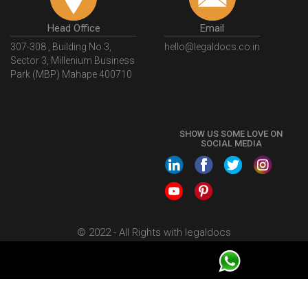
Head Office
Email
307-308 , Building No 3,
hello@legaldocs.co.in
Sector 3, Millenium Business
Park (MBP) Mahape 400710
SHOW US SOME LOVE ON
SOCIAL MEDIA
© 2022 - All Rights with legaldocs
Sitemap
Shipping Policy
Terms & Conditions
Privacy Policy
Blog
Contact Us
Careers
About Us