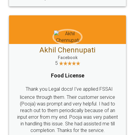
made my work on fingertips...Thanks for such
great service
WHY CHOOSE
LEGALDOCS
Consultation from
Value For Money and
Industry Experts.
hassle free service.