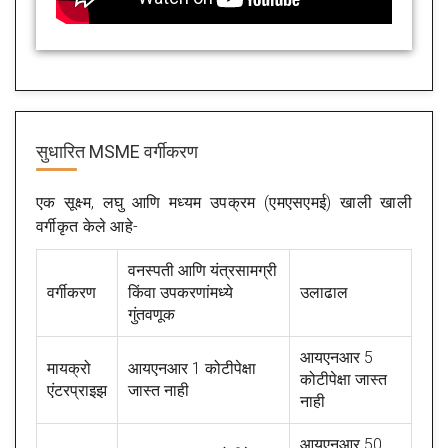
सुधारित MSME वर्गीकरण
एक सूक्ष्म, लघु आणि मध्यम उपक्रम (एमएसएमई) खाली खाली
वर्गीकृत केले आहे-
वनस्पती आणि यंत्रसामग्री
वर्गीकरण
किंवा उपकरणांमध्ये
उलाढाल
गुंतवणूक
आयएनआर 5
मायक्रो
आयएनआर 1 कोटीपेक्षा
कोटीपेक्षा जास्त
एंटरप्राइझ
जास्त नाही
नाही
आयएनआर 50