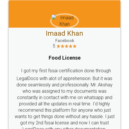
Mohit Koul
Facebook
5
Rental Agreement
LegalDocs is an excellent and professional
online service which helps you step by step in
most of the day to day legal document
preparation and registration. They helped me in
preparing my Rental Agreement as a Tenant at
the comfort of my home and even did a second
visit to my Landlord who lives in different city, thus
eliminating the inconvenience of visiting me just
for the signature and verification. They have
smooth payment procedure (I paid whole