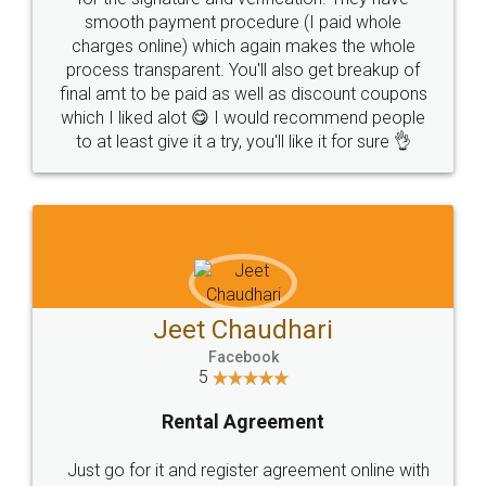
Call us at
+91 9022-1199-22
© 2022 - All Rights with legaldocs
Sitemap
Shipping Policy
Terms & Conditions
Privacy Policy
Blog
Contact Us
Careers
About Us