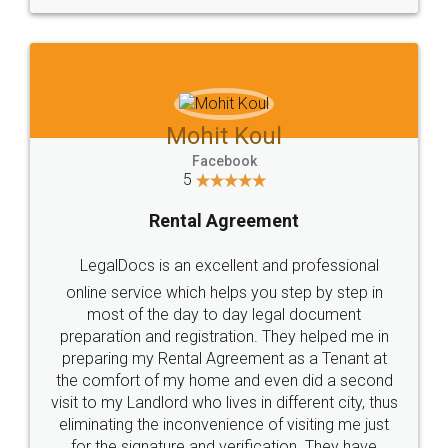
10 Lakh++ Happy
Money Back
Customers.
Guarantee.
Head Office
Email
307-308 , Building No 3,
hello@legaldocs.co.in
Sector 3, Millenium Business
Park (MBP) Mahape 400710
SHOW US SOME LOVE ON
SOCIAL MEDIA