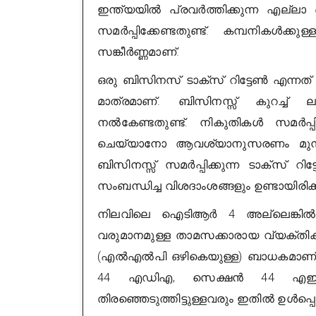
ഇന്ത്യയിൽ പ്രവർത്തിക്കുന്ന എല്
സമർപ്പിക്കേണ്ടതുണ്ട്. കമ്പനികൾക
സങ്കീർണ്ണമാണ്.
ഒരു ബിസിനസ് ടാക്സ് റിട്ടേൺ എന്നത് 
മാത്രമാണ്. ബിസിനസ്സ് കുറച്ച് ല
നൽകേണ്ടതുണ്ട്. നികുതികൾ സമർപ്പ
ചെയ്യാനോ ആവശ്യാനുസരണം മുൻക
ബിസിനസ്സ് സമർപ്പിക്കുന്ന ടാക്സ് 
സംബന്ധിച്ച വിശദാംശങ്ങളും ഉണ്ടായിരിക്ക
നിലവിലെ ഐടിആർ 4 അല്ലെങ്കിൽ
വരുമാനമുള്ള താമസക്കാരായ വ്യക്തികൾ
(എൽ‌എൽ‌പി ഒഴികെയുള്ള) ബാധകമാണ
44 എ‌ഡി‌എ, സെക്ഷൻ 44 എഇ 
തിരഞ്ഞെടുത്തിട്ടുള്ളവരും ഇതിൽ ഉൾപ്പെട