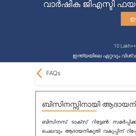
വാർഷിക ജിഎസ്ടി ഫയ
ഇ
10 Lakh+
ഇന്ത്യയിലെ ഏറ്റവും വി
e LegalDocs?
FAQs
ബിസിനസ്സിനായി ആദായനി
ബിസിനസ് ടാക്സ് റിട്ടേൺ സമർപ്പിക
ചെലവും ആദായനികുതി വകുപ്പിന് റിപ