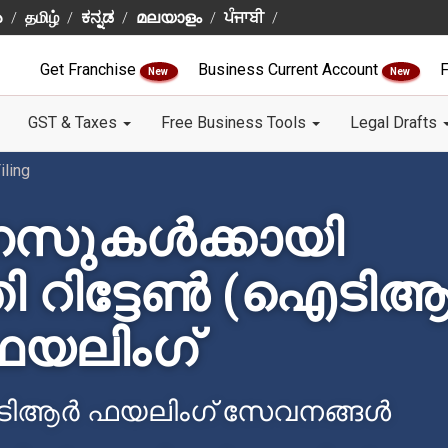
ు
தமிழ்
ಕನ್ನಡ
മലയാളം
ਪੰਜਾਬੀ
Get Franchise
Business Current Account
F
New
New
GST & Taxes
Free Business Tools
Legal Drafts
iling
സുകൾക്കായി
 റിട്ടേൺ (ഐടിആ
യലിംഗ്
ർ ഫയലിംഗ് സേവനങ്ങൾ