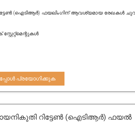
ിട്ടേൺ (ഐടിആർ) ഫയലിംഗിന് ആവശ്യമായ രേഖകൾ ചു
്റ്റേറ്റ്മെന്റുകൾ
പ്പോൾ പ്രയോഗിക്കുക
യനികുതി റിട്ടേൺ (ഐടിആർ) ഫയൽ