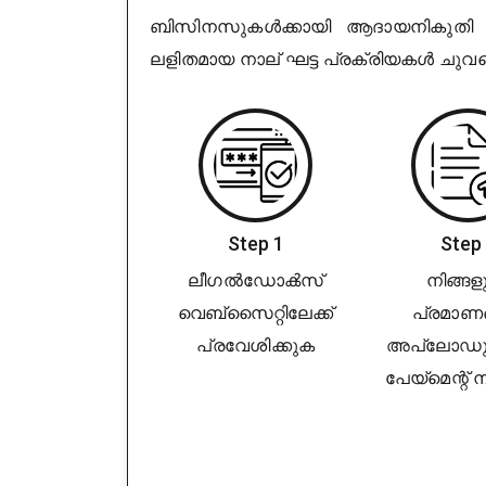
ബിസിനസുകൾക്കായി ആദായനികുതി റ
ലളിതമായ നാല് ഘട്ട പ്രക്രിയകൾ ചുവടെ
Step 1
Step
ലീഗൽ‌ഡോക്‍സ്
നിങ്ങള
വെബ്‌സൈറ്റിലേക്ക്
പ്രമാണ
പ്രവേശിക്കുക
അപ്‌ലോഡുച
പേയ്‌മെന്റ്