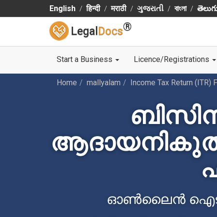
English
हिन्दी
मराठी
ગુજરાતી
বাংলা
తెలుగ
®
Legal
Docs
Start a Business
Licence/Registrations
Home
mallyalam
Income Tax Return (ITR) F
ബിസിന
ആദായനികുതി
ഫ
ഓൺലൈൻ ഐടിആ