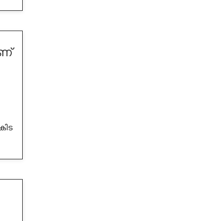
ണ്
കിട