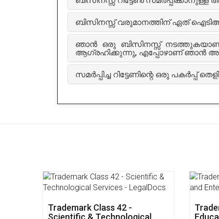
ബിസിനസ്സ് റിട്ടേൺ സമർപ്പിക്കാനുള
ബിസിനസ്സ് വരുമാനത്തിന് ഏത് ഐട
ഞാൻ ഒരു ബിസിനസ്സ് നടത്തുകയാ
ആഗ്രഹിക്കുന്നു, എപ്പോഴാണ് ഞാൻ അ
സമർപ്പിച്ച റിട്ടേണിന്റെ ഒരു പകർപ്പ് 
Trademark Class 42 -
Trade
Scientific & Technological
Educa