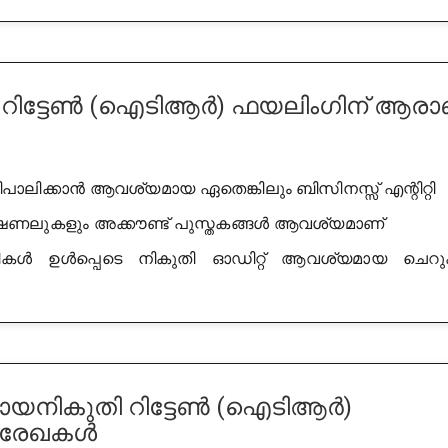
റിട്ടേൺ (ഐടിആർ) ഫയലിംഗിന് ആരാ
ാലിക്കാൻ ആവശ്യമായ ഏതെങ്കിലും ബിസിനസ്സ് എന്റിറ്റി
ണലുകളും അക്കൗണ്ട് പുസ്തകങ്ങൾ ആവശ്യമാണ്
രികൾ ഉൾപ്പെടെ നികുതി ഓഡിറ്റ് ആവശ്യമായ ചെറു
യനികുതി റിട്ടേൺ (ഐടിആർ)
 രേഖകൾ