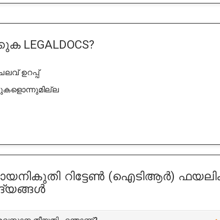
്കുക
LEGALDOCS?
ലവ് ഉറപ്പ്
കുകളൊന്നുമില്ല
യനികുതി റിട്ടേൺ (ഐടിആർ) ഫയലിം
ദ്യങ്ങൾ