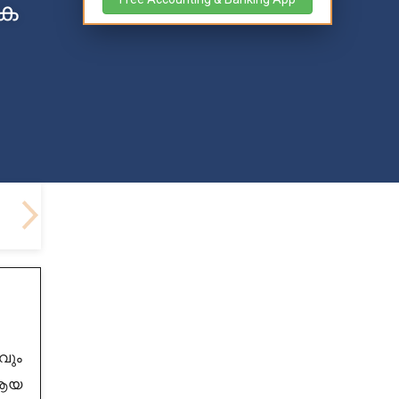
ുക
വും
 ആയ