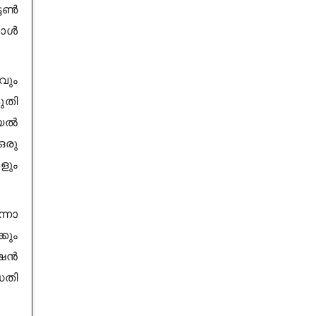
ടേൺ
കാൾ
വും
ുതി
ഫയൽ
ഒരു
ളും
്നോ
കും
്ഷൻ
തി