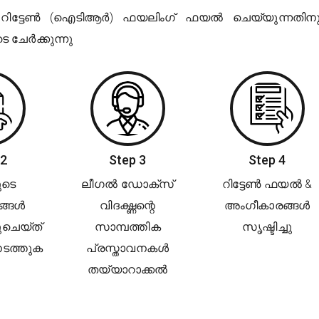
ിട്ടേൺ (ഐടിആർ) ഫയലിംഗ് ഫയൽ ചെയ്യുന്നതിനു
 ചേർക്കുന്നു
 2
Step 3
Step 4
ുടെ
ലീഗൽ ഡോക്സ്
റിട്ടേൺ ഫയൽ &
ങ്ങൾ
വിദഗ്ദ്ധന്റെ
അംഗീകാരങ്ങൾ
െയ്‌ത്
സാമ്പത്തിക
സൃഷ്ടിച്ചു
 നടത്തുക
പ്രസ്താവനകൾ
തയ്യാറാക്കൽ