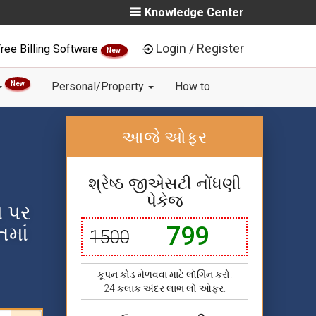
Knowledge Center
Login / Register
ree Billing Software
New
New
Personal/Property
How to
આજે ઓફર
શ્રેષ્ઠ જીએસટી નોંધણી
પેકેજ
ા પર
799
તમાં
1500
કૂપન કોડ મેળવવા માટે લૉગિન કરો.
24 કલાક અંદર લાભ લો ઓફર.