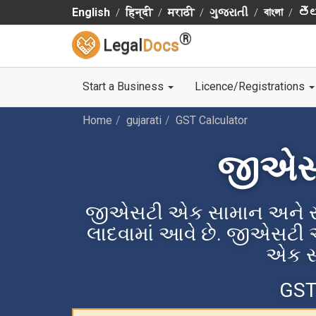
English
हिन्दी
मराठी
ગુજરાતી
বাংলা
తెల
®
Legal
Docs
Start a Business
Licence/Registrations
Home
gujarati
GST Calculator
જીએસટી
જીએસટી એક સામાન અને સેવ
લાદવામાં આવે છે. જીએસટી અ
એક સમ
GST 