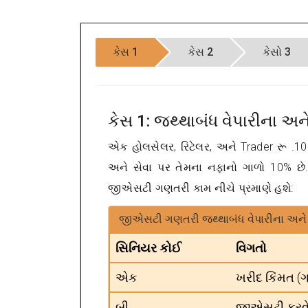
કેસ 1
કેસ 2
કેસો 3
કેસ 1: જથ્થાબંધ વેપારીના અ
એક હોલસેલર, રિટેલર, અને Trader રૂ .1
અને સેવા પર તેમના નફાનો ગાળો 10% છે.
જીએસટી ગણતરી કામ નીચે પ્રમાણે હશે:
જીએસટી ગણતરી જથ્થાબંધ વેપારીના અને ર
સિનિયર કોઈ
વિગતો
એક
ખરીદ કિંમત (ગ
બી
જીએસટી કરવે