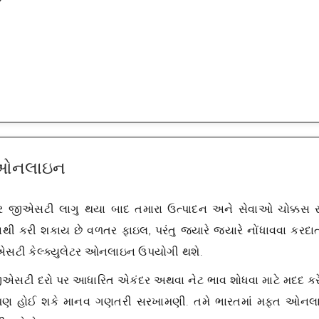
?
ં ઓનલાઇન
પર જીએસટી લાગુ થયા બાદ તમારા ઉત્પાદન અને સેવાઓ ચોક્કસ 
ી કરી શકાય છે વળતર ફાઇલ, પરંતુ જ્યારે જ્યારે નોંધાવવા કરદા
એસટી કેલ્ક્યુલેટર ઓનલાઇન ઉપયોગી થશે.
જીએસટી દરો પર આધારિત એકંદર અથવા નેટ ભાવ શોધવા માટે મદદ કરે
ે પણ હોઈ શકે માનવ ગણતરી સરખામણી. તમે ભારતમાં મફત ઓનલ