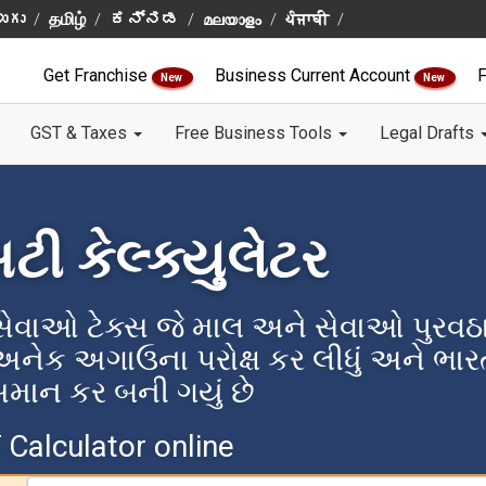
ుగు
தமிழ்
ಕನ್ನಡ
മലയാളം
ਪੰਜਾਬੀ
Get Franchise
Business Current Account
F
New
New
GST & Taxes
Free Business Tools
Legal Drafts
 કેલ્ક્યુલેટર
ાઓ ટેક્સ જે માલ અને સેવાઓ પુરવઠ
નેક અગાઉના પરોક્ષ કર લીધું અને ભાર
ાન કર બની ગયું છે
Calculator online