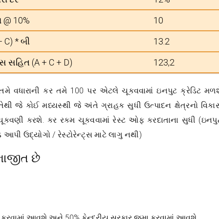
િન @ 10%
10
+ C) * બી
13.2
્સ સહિત (A + C + D)
123,2
તમે વધારાની કર તમે 100 પર એટલે ચૂકવવામાં ઇનપુટ ક્રેડિટ મળશ
ી જે કોઈ મધ્યસ્થી જે અંતે ગ્રાહક સુધી ઉત્પાદન ક્ષેત્રનો વિકા
ચૂકવણી કરશે. કર રકમ ચૂકવવામાં રેસ્ટ ઓફ કરદાતાના સુધી (ઇનપુ
ડ આપી ઉદ્યોગો / રેસ્ટોરેન્ટ્સ માટે લાગુ નથી)
ભાજીત છે
કરવામાં આવશે અને 50% કેન્દ્રીય સરકાર જમા કરવામાં આવશે.