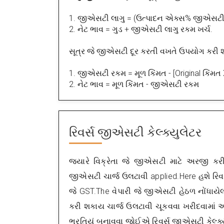
1. જીએસટી લાગુ = (ઉત્પાદન એક્સ% જીએસટી દ
2. નેટ ભાવ = ગુડ + જીએસટી લાગુ રકમ ખર્ચ.
સૂત્ર જે જીએસટી દૂર કરતી વખતે ઉપયોગ કરી શ
1. જીએસટી રકમ = મૂળ કિંમત - [Original કિંમ
2. નેટ ભાવ = મૂળ કિંમત - જીએસટી રકમ
રિવર્સ જીએસટી કેલ્ક્યુલેટર
જ્યારે વિક્રેતા જે જીએસટી માટે અરજી કરી
જીએસટી ચાર્જ ઉલટાવી applied.Here હશે રિવર્
જે GST.The વેપારી જે જીએસટી હેઠળ નોંધાય
કરી શકાય ચાર્જ ઉલટાવી ચૂકવવા ખરીદવામાં 
ભરતિયું બનાવવા જોઈએ
રિવર્સ જીએસટી કેલ્ક્ય