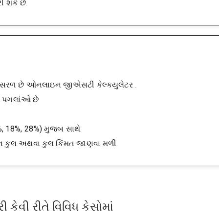
 શકે છે.
 સરળ છે
ઓનલાઇન જીએસટી કેલ્ક્યુલેટર
.
ે પગલાંઓ છે
, 18%, 28%) મુજબ સાથે.
દન કુલ અથવા કુલ કિંમત જાણવા મળી.
ેવી રીતે વિવિધ કેસોમાં