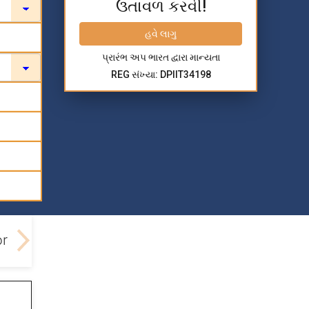
ઉતાવળ કરવી!
હવે લાગુ
પ્રારંભ અપ ભારત દ્વારા માન્યતા
REG સંખ્યા: DPIIT34198
or