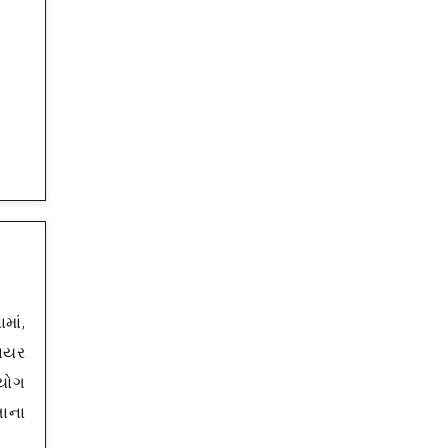
માં,
લાયર
પયોગ
તાના