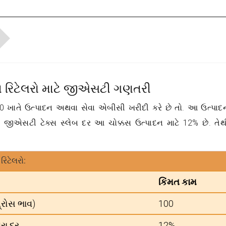
ને રિટેલરો માટે જીએસટી ગણતરી
00 ખાતે ઉત્પાદન અથવા સેવા એબીસી ખરીદી કરે છે તો. આ ઉત્પાદ
 જીએસટી ટેક્સ સ્લેબ દર આ ચોક્કસ ઉત્પાદન માટે 12% છે. તેથ
િટેલરો:
કિંમત કામ
્રોસ ભાવ)
100
રા દર
12%