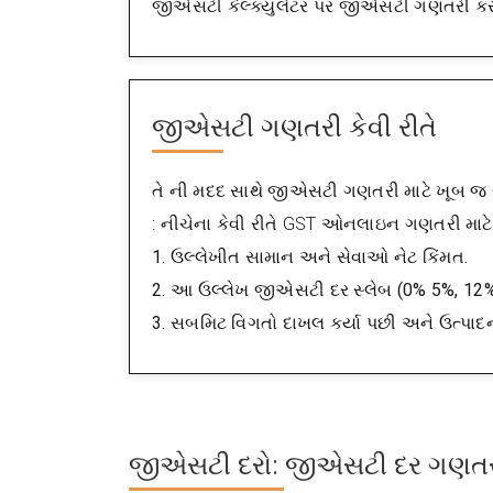
જીએસટી કેલ્ક્યુલેટર પર જીએસટી ગણતરી કરી
જીએસટી ગણતરી કેવી રીતે
તે ની મદદ સાથે જીએસટી ગણતરી માટે ખૂબ જ
: નીચેના કેવી રીતે GST ઓનલાઇન ગણતરી માટ
1. ઉલ્લેખીત સામાન અને સેવાઓ નેટ કિંમત.
2. આ ઉલ્લેખ જીએસટી દર સ્લેબ (0% 5%, 12%
3. સબમિટ વિગતો દાખલ કર્યા પછી અને ઉત્પા
જીએસટી દરો: જીએસટી દર ગણતરી ક