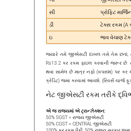
સી
પ્રોફિટ માર્જ
ડી
ટેક્સ રકમ (A 
ઇ
ભાવ વેચાણ ટેક
જ્યારે તમે જીએસટી દાખલ તમે તેમ છતાં, 
Rs13.2 કર રકમ ફાઇલ કરવાની જરૂર છે. તેથ
થવા સામેલ છે માત્ર નફો (વપરાશ) પર કર 
ક્રેડિટ) જમા કરવામાં આવશે. (રિવર્સ ચાર્જ ફૂ
નેટ જીએસટી રકમ તરીકે દ્વિ
એ જ રાજ્યમાં એ ટ્રાન્ઝેક્શન:
50% SGST = રાજ્ય જીએસટી
50% CGST = CENTRAL જીએસટી
100% કર રકમ પૈકી, 50% રાજ્ય સરકાર જમા 