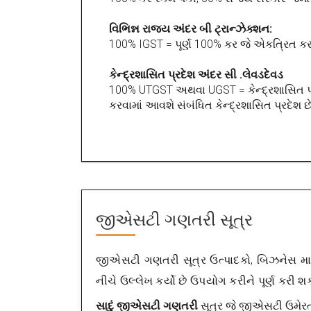
વિભિન્ન રાજ્ય અંદર બી ટ્રાન્ઝેક્શન:
100% IGST = પૂર્ણ 100% કર જે એકત્રિત કરવ
કેન્દ્રશાસિત પ્રદેશ અંદર સી .લેવડદેવડ
100% UTGST અથવા UGST = કેન્દ્રશાસિત પ્
કરવામાં આવશે સંબંધિત કેન્દ્રશાસિત પ્રદેશ છે
જીએસટી ગણતરી સૂત્ર
જીએસટી ગણતરી સૂત્ર
ઉત્પાદકો, બિઝનેસ માલ
નીચે ઉલ્લેખ કર્યો છે ઉપયોગ કરીને પૂર્ણ કરી શ
સાદું જીએસટી ગણતરી
સૂત્ર જે જીએસટી ઉમેર