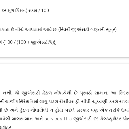
ર મૂળ કિંમત) રકમ / 100
કાય છે નીચે આપવામાં આવે છે. (રિવર્સ જીએસટી ગણતરી સૂત્ર)
ત X {100 / (100 + જીએસટી%)}]
 નથી, જે જીએસટી હેઠળ નોંધાયેલી છે પુરવઠો સામાન, આ કિસ્સા
સ ચાર્જ પરિસ્થિતિમાં લાગુ પડશે રીસીવર ફી સીધી ચૂકવણી કરશે સપ્
ેલી છે અને હેઠળ નોંધાયેલી ન હોય બદલે સરકાર પણ એક તરીકે ઉ
આવેલી માલસામાન અને services.This જીએસટી દર કેલ્ક્યુલેટર પો
ુલેટર .