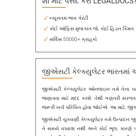
શા માટે પસંદ કરો
LEGALDOCS
ન્યૂનતમ ભાવ ગેરંટી
કોઈ ઓફિસ મુલાકાત લો, કોઈ હિડન કિંમત
સર્વિસ 50000+ ગ્રાહકો
જીએસટી કેલ્ક્યુલેટર ભારતમા
જીએસટી કેલ્ક્યુલેટર ઓનલાઇન તમે તેના 
જણાવવા માટે મદદ કરશે. તેથી ગણતરી સરળતાથ
જરૂરી ખર્ચ પરિચિત હોવા જોઈએ. આ માટે, જી
જીએસટી ચુકવણી કેલ્ક્યુલેટર તમે ઉત્પાદન 
તે સમયે વપરાશ નથી અને કોઈ ભૂલ, કારણ