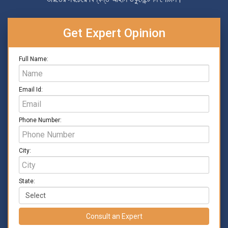
Get Expert Opinion
Full Name:
Email Id:
Phone Number:
City:
State:
Consult an Expert