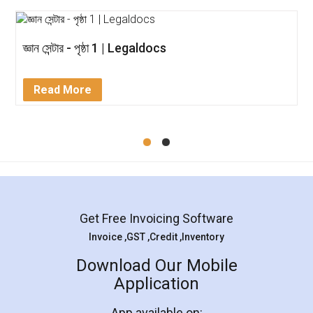
জ্ঞান সেন্টার - পৃষ্ঠা 1 | Legaldocs
Read More
Get Free Invoicing Software
Invoice ,GST ,Credit ,Inventory
Download Our Mobile
Application
App available on: