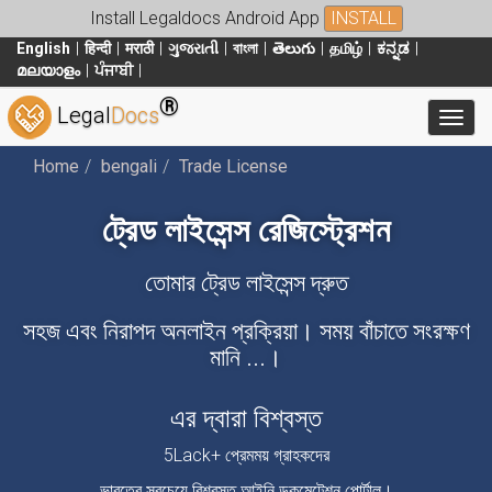
Install Legaldocs Android App
INSTALL
English
हिन्दी
मराठी
ગુજરાતી
বাংলা
తెలుగు
தமிழ்
ಕನ್ನಡ
മലയാളം
ਪੰਜਾਬੀ
®
Legal
Docs
Toggl
Home
bengali
Trade License
ট্রেড লাইসেন্স রেজিস্ট্রেশন
তোমার ট্রেড লাইসেন্স দ্রুত
সহজ এবং নিরাপদ অনলাইন প্রক্রিয়া। সময় বাঁচাতে সংরক্ষণ
মানি ...।
এর দ্বারা বিশ্বস্ত
5Lack+ প্রেমময় গ্রাহকদের
ভারতের সবচেয়ে বিশ্বস্ত আইনি ডকুমেন্টেশন পোর্টাল।