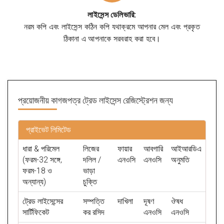
লাইসেন্স ডেলিভারি:
নরম কপি এবং লাইসেন্স কঠিন কপি যথাক্রমে আপনার মেল এবং প্রকৃত
ঠিকানা এ আপনাকে সরবরাহ করা হবে।
প্রয়োজনীয় কাগজপত্র
ট্রেড লাইসেন্স রেজিস্ট্রেশন জন্য
প্রাইভেট লিমিটেড
ধারা & পরিমেল
লিজের
ফায়ার
আবগারি
আইআরডিএ
(ফরম-32 সঙ্গে,
দলিল /
এনওসি
এনওসি
অনুমতি
ফরম-18 ও
ভাড়া
অন্যান্য)
চুক্তি
ট্রেড লাইসেন্সের
সম্পত্তি
দাখিলা
দূষণ
ঔষধ
সার্টিফিকেট
কর রসিদ
এনওসি
এনওসি