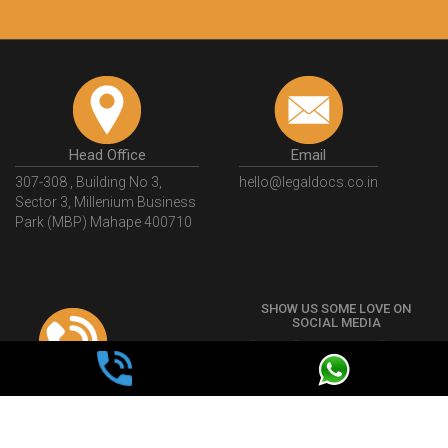
Head Office
Email
307-308 , Building No 3,
hello@legaldocs.co.in
Sector 3, Millenium Business
Park (MBP) Mahape 400710
SHOW US SOME LOVE ON
SOCIAL MEDIA
Call us at
+91 9022-1199-22