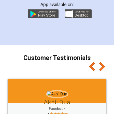
App available on:
Download on the
Download for
Play Store
Desktop
Customer Testimonials
Akhil Dua
Facebook
5