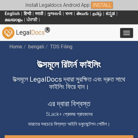
Install Legaldocs Android App
INSTALL
English
हिन्दी
मराठी
ગુજરાતી
বাংলা
తెలుగు
தமிழ்
ಕನ್ನಡ
മലയാളം
ਪੰਜਾਬੀ
®
Legal
Docs
Toggl
Home
bengali
TDS Filing
উত্সমূলে রিটার্ন ফাইলিং
উত্সমূলে LegalDocs দ্বারা সুরক্ষিত এবং দ্রুত সাথে
ফাইলিং ফিরে যান।
এর দ্বারা বিশ্বস্ত
5Lack+ প্রেমময় গ্রাহকদের
ভারতের সবচেয়ে বিশ্বস্ত আইনি ডকুমেন্টেশন পোর্টাল।