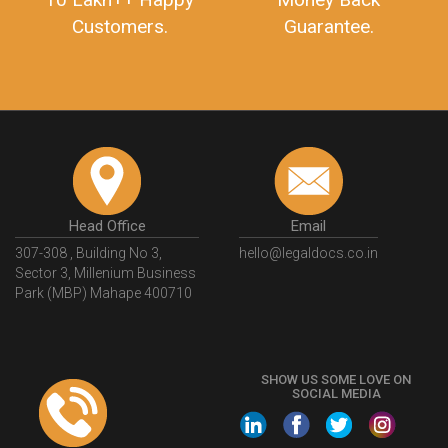
Customers.
Guarantee.
Head Office
Email
307-308 , Building No 3,
hello@legaldocs.co.in
Sector 3, Millenium Business
Park (MBP) Mahape 400710
SHOW US SOME LOVE ON
SOCIAL MEDIA