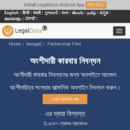
Install Legaldocs Android App
INSTALL
English
हिन्दी
मराठी
ગુજરાતી
বাংলা
తెలుగు
தமிழ்
ಕನ್ನಡ
മലയാളം
ਪੰਜਾਬੀ
®
Legal
Docs
Toggl
Home
bengali
Partnership Firm
অংশীদারী কারবার নিবন্ধন
অংশীদারী কারবার নিবন্ধনের জন্য অনলাইনে আবেদন
অংশীদারিত্ব সংস্থার তাত্ক্ষনিক অনলাইন নিবন্ধন করুন।
এখন আবেদন কর
এর দ্বারা বিশ্বস্ত
5Lack+ প্রেমময় গ্রাহকদের