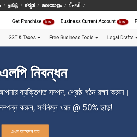
ు
தமிழ்
ಕನ್ನಡ
മലയാളം
ਪੰਜਾਬੀ
Get Franchise
Business Current Account
F
New
New
GST & Taxes
Free Business Tools
Legal Drafts
এলপি নিবন্ধন
 আপনার ব্যক্তিগত সম্পদ, শ্রেষ্ঠ গঠন রক্ষা করুন।
ম্পন্ন করুন, সর্বনিম্ন খরচ @ 50% ছাড়!
এখন আবেদন কর