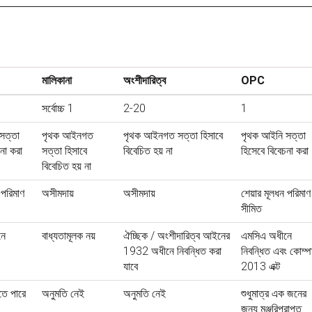
মালিকানা
অংশীদারিত্ব
OPC
সর্বোচ্চ 1
2-20
1
সত্তা
পৃথক আইনগত
পৃথক আইনগত সত্তা হিসাবে
পৃথক আইনি সত্তা
না করা
সত্তা হিসাবে
বিবেচিত হয় না
হিসেবে বিবেচনা করা
বিবেচিত হয় না
 পরিমাণ
অসীমদায়
অসীমদায়
শেয়ার মূলধন পরিমাণ
সীমিত
নে
বাধ্যতামূলক নয়
ঐচ্ছিক / অংশীদারিত্ব আইনের
এমসিএ অধীনে
1932 অধীনে নিবন্ধিত করা
নিবন্ধিত এবং কোম্প
যাবে
2013 এক্ট
তে পারে
অনুমতি নেই
অনুমতি নেই
শুধুমাত্র এক জনের
জন্য মঞ্জুরিপ্রাপ্ত