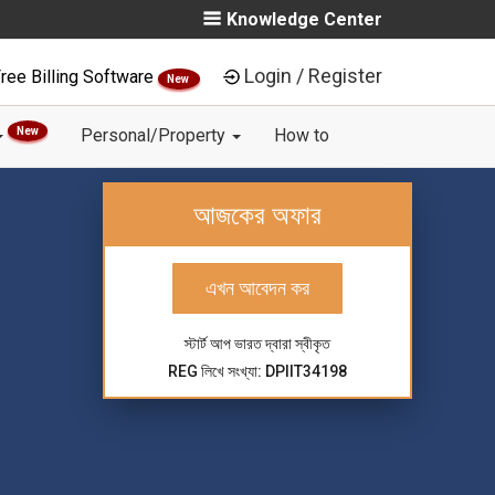
Knowledge Center
Login / Register
ree Billing Software
New
New
Personal/Property
How to
আজকের অফার
এখন আবেদন কর
স্টার্ট আপ ভারত দ্বারা স্বীকৃত
REG লিখে সংখ্যা: DPIIT34198