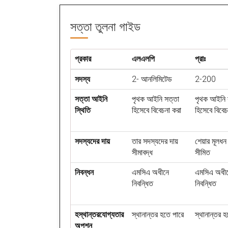
সত্তা
তুলনা গাইড
প্রকার
এলএলপি
প্রাঃ
সদস্য
2- আনলিমিটেড
2-200
সত্তা আইনি
পৃথক আইনি সত্তা
পৃথক আইনি 
স্থিতি
হিসেবে বিবেচনা করা
হিসেবে বিবেচ
সদস্যদের দায়
তার সদস্যদের দায়
শেয়ার মূলধন
সীমাবদ্ধ
সীমিত
নিবন্ধন
এমসিএ অধীনে
এমসিএ অধী
নিবন্ধিত
নিবন্ধিত
হস্থান্তরযোগ্যতার
স্থানান্তর হতে পারে
স্থানান্তর হ
অপশন