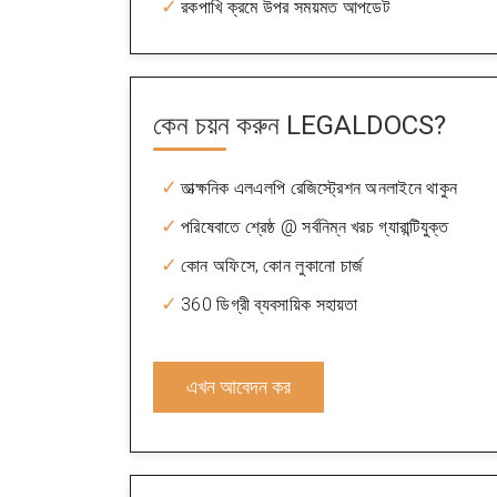
রকপাখি ক্রমে উপর সময়মত আপডেট
কেন চয়ন করুন
LEGALDOCS?
তাত্ক্ষনিক এলএলপি রেজিস্ট্রেশন অনলাইনে থাকুন
পরিষেবাতে শ্রেষ্ঠ @ সর্বনিম্ন খরচ গ্যারান্টিযুক্ত
কোন অফিসে, কোন লুকানো চার্জ
360 ডিগ্রী ব্যবসায়িক সহায়তা
এখন আবেদন কর