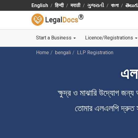
English
हिन्दी
मराठी
ગુજરાતી
বাংলা
తెలుగ
®
Legal
Docs
Start a Business
Licence/Registrations
Home
bengali
LLP Registration
এল
ক্ষুদ্র ও মাঝারি উদ্যোগ জন্য
তোমার এলএলপি দ্রুত স